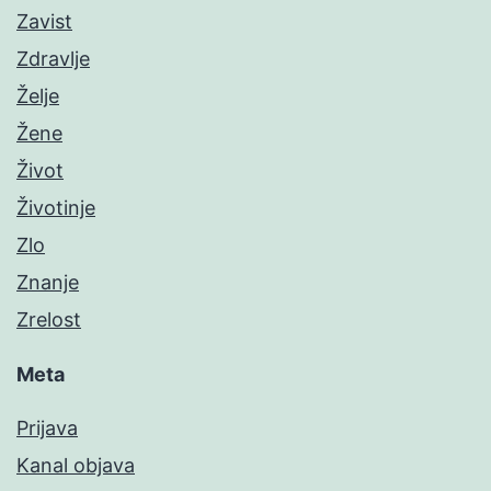
Zavist
Zdravlje
Želje
Žene
Život
Životinje
Zlo
Znanje
Zrelost
Meta
Prijava
Kanal objava