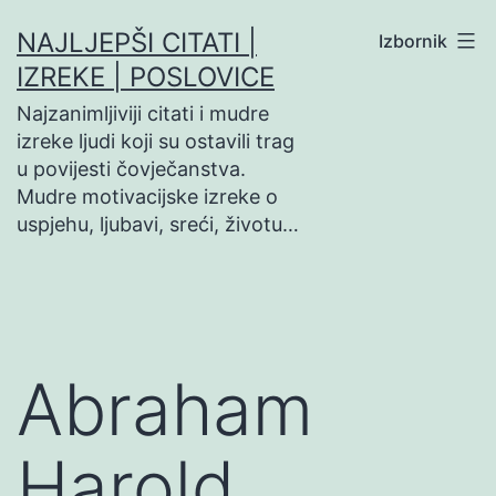
Preskoči
NAJLJEPŠI CITATI |
Izbornik
na
IZREKE | POSLOVICE
sadržaj
Najzanimljiviji citati i mudre
izreke ljudi koji su ostavili trag
u povijesti čovječanstva.
Mudre motivacijske izreke o
uspjehu, ljubavi, sreći, životu…
Abraham
Harold