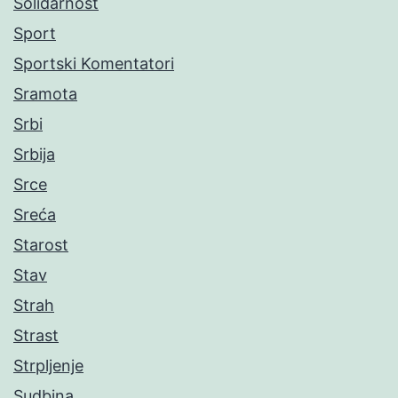
Solidarnost
Sport
Sportski Komentatori
Sramota
Srbi
Srbija
Srce
Sreća
Starost
Stav
Strah
Strast
Strpljenje
Sudbina