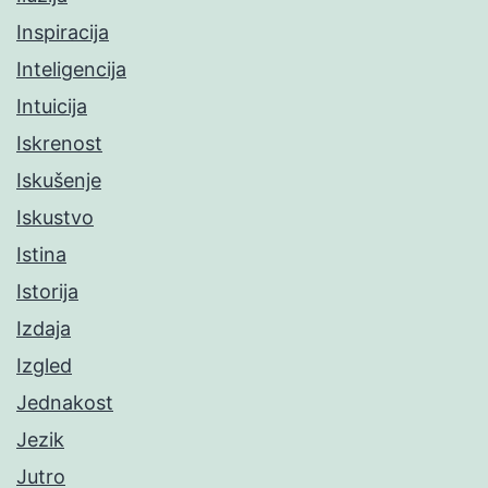
Inspiracija
Inteligencija
Intuicija
Iskrenost
Iskušenje
Iskustvo
Istina
Istorija
Izdaja
Izgled
Jednakost
Jezik
Jutro