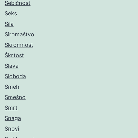
Sebičnost
Seks
Sila
Siromaštvo
Skromnost
Škrtost
Slava
Sloboda
Smeh
Smešno
Smrt
Snaga
Snovi