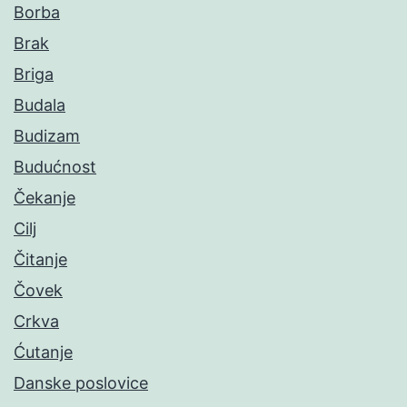
Borba
Brak
Briga
Budala
Budizam
Budućnost
Čekanje
Cilj
Čitanje
Čovek
Crkva
Ćutanje
Danske poslovice