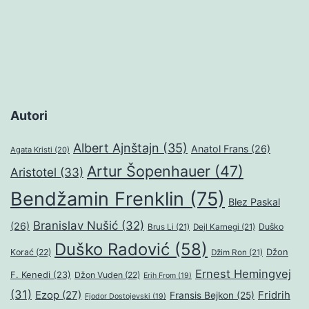
Autori
Albert Ajnštajn
(35)
Anatol Frans
(26)
Agata Kristi
(20)
Artur Šopenhauer
(47)
Aristotel
(33)
Bendžamin Frenklin
(75)
Blez Paskal
Branislav Nušić
(32)
(26)
Duško
Brus Li
(21)
Dejl Karnegi
(21)
Duško Radović
(58)
Džon
Korać
(22)
Džim Ron
(21)
Ernest Hemingvej
F. Kenedi
(23)
Džon Vuden
(22)
Erih From
(19)
(31)
Ezop
(27)
Fridrih
Fransis Bejkon
(25)
Fjodor Dostojevski
(19)