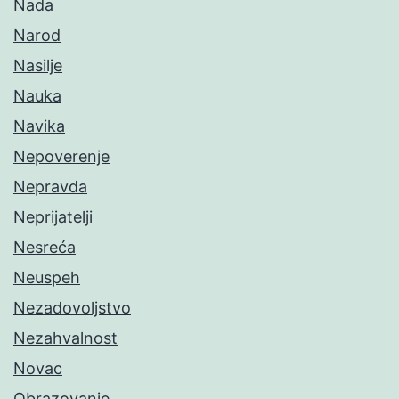
Nada
Narod
Nasilje
Nauka
Navika
Nepoverenje
Nepravda
Neprijatelji
Nesreća
Neuspeh
Nezadovoljstvo
Nezahvalnost
Novac
Obrazovanje