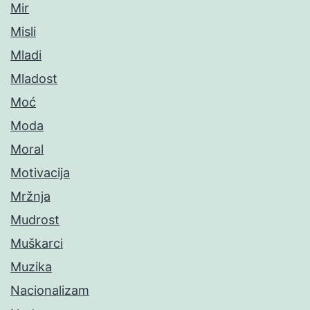
Mir
Misli
Mladi
Mladost
Moć
Moda
Moral
Motivacija
Mržnja
Mudrost
Muškarci
Muzika
Nacionalizam