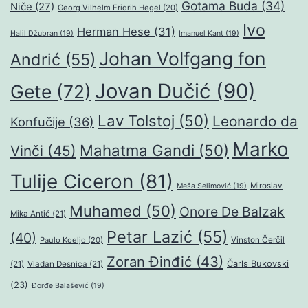
Gotama Buda
(34)
Niče
(27)
Georg Vilhelm Fridrih Hegel
(20)
Ivo
Herman Hese
(31)
Halil Džubran
(19)
Imanuel Kant
(19)
Johan Volfgang fon
Andrić
(55)
Jovan Dučić
(90)
Gete
(72)
Lav Tolstoj
(50)
Leonardo da
Konfučije
(36)
Marko
Mahatma Gandi
(50)
Vinči
(45)
Tulije Ciceron
(81)
Miroslav
Meša Selimović
(19)
Muhamed
(50)
Onore De Balzak
Mika Antić
(21)
Petar Lazić
(55)
(40)
Paulo Koeljo
(20)
Vinston Čerčil
Zoran Đinđić
(43)
Čarls Bukovski
(21)
Vladan Desnica
(21)
(23)
Đorđe Balašević
(19)