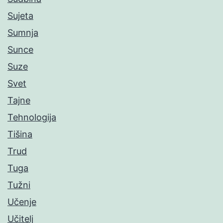
Sujeta
Sumnja
Sunce
Suze
Svet
Tajne
Tehnologija
Tišina
Trud
Tuga
Tužni
Učenje
Učitelj