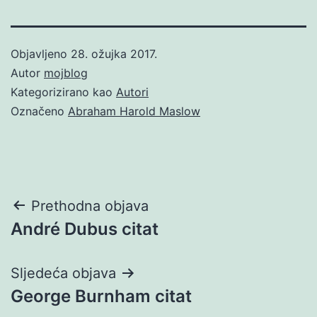
Objavljeno
28. ožujka 2017.
Autor
mojblog
Kategorizirano kao
Autori
Označeno
Abraham Harold Maslow
Navigacija
Prethodna objava
André Dubus citat
objava
Sljedeća objava
George Burnham citat