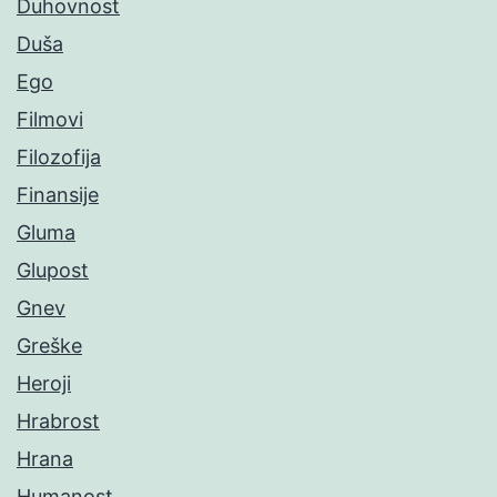
Duhovnost
Duša
Ego
Filmovi
Filozofija
Finansije
Gluma
Glupost
Gnev
Greške
Heroji
Hrabrost
Hrana
Humanost