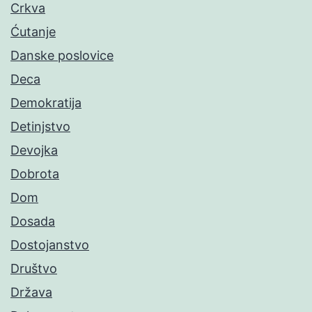
Crkva
Ćutanje
Danske poslovice
Deca
Demokratija
Detinjstvo
Devojka
Dobrota
Dom
Dosada
Dostojanstvo
Društvo
Država