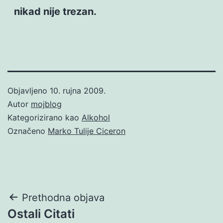
nikad nije trezan.
Objavljeno
10. rujna 2009.
Autor
mojblog
Kategorizirano kao
Alkohol
Označeno
Marko Tulije Ciceron
Navigacija
Prethodna objava
Ostali Citati
objava