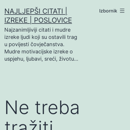
Preskoči
NAJLJEPŠI CITATI |
Izbornik
na
IZREKE | POSLOVICE
sadržaj
Najzanimljiviji citati i mudre
izreke ljudi koji su ostavili trag
u povijesti čovječanstva.
Mudre motivacijske izreke o
uspjehu, ljubavi, sreći, životu…
Ne treba
tražiti