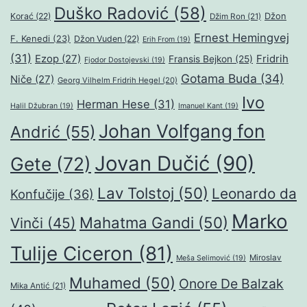
Duško Radović
(58)
Džon
Korać
(22)
Džim Ron
(21)
Ernest Hemingvej
F. Kenedi
(23)
Džon Vuden
(22)
Erih From
(19)
(31)
Ezop
(27)
Fridrih
Fransis Bejkon
(25)
Fjodor Dostojevski
(19)
Gotama Buda
(34)
Niče
(27)
Georg Vilhelm Fridrih Hegel
(20)
Ivo
Herman Hese
(31)
Halil Džubran
(19)
Imanuel Kant
(19)
Johan Volfgang fon
Andrić
(55)
Jovan Dučić
(90)
Gete
(72)
Lav Tolstoj
(50)
Leonardo da
Konfučije
(36)
Marko
Mahatma Gandi
(50)
Vinči
(45)
Tulije Ciceron
(81)
Miroslav
Meša Selimović
(19)
Muhamed
(50)
Onore De Balzak
Mika Antić
(21)