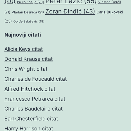
Petar Lazić
(55)
(40)
Paulo Koeljo
(20)
Vinston Čerčil
Zoran Đinđić
(43)
Čarls Bukovski
(21)
Vladan Desnica
(21)
(23)
Đorđe Balašević
(19)
Najnoviji citati
Alicia Keys citat
Donald Krause citat
Chris Wright citat
Charles de Foucauld citat
Alfred Hitchock citat
Francesco Petrarca citat
Charles Baudelaire citat
Earl Chesterfield citat
Harry Harrison citat