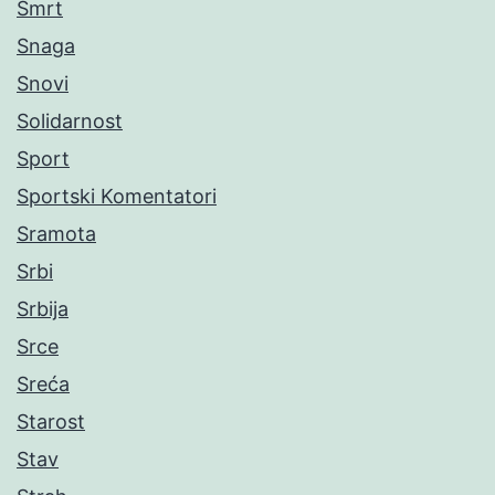
Smrt
Snaga
Snovi
Solidarnost
Sport
Sportski Komentatori
Sramota
Srbi
Srbija
Srce
Sreća
Starost
Stav