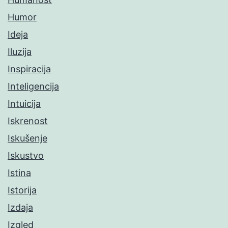
Humor
Ideja
Iluzija
Inspiracija
Inteligencija
Intuicija
Iskrenost
Iskušenje
Iskustvo
Istina
Istorija
Izdaja
Izgled