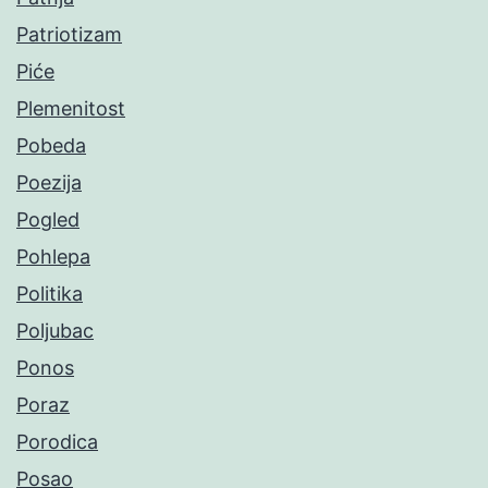
Patriotizam
Piće
Plemenitost
Pobeda
Poezija
Pogled
Pohlepa
Politika
Poljubac
Ponos
Poraz
Porodica
Posao