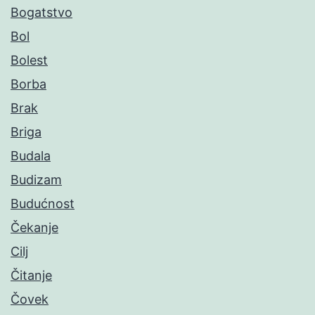
Bogatstvo
Bol
Bolest
Borba
Brak
Briga
Budala
Budizam
Budućnost
Čekanje
Cilj
Čitanje
Čovek