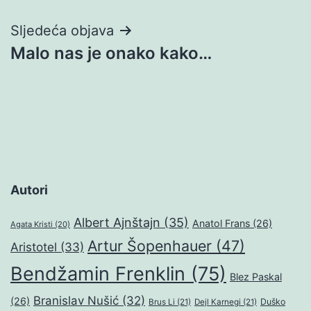
Sljedeća objava
Malo nas je onako kako…
Autori
Albert Ajnštajn
(35)
Anatol Frans
(26)
Agata Kristi
(20)
Artur Šopenhauer
(47)
Aristotel
(33)
Bendžamin Frenklin
(75)
Blez Paskal
Branislav Nušić
(32)
(26)
Duško
Brus Li
(21)
Dejl Karnegi
(21)