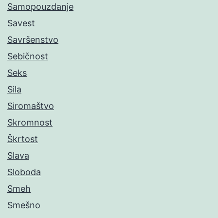
Samopouzdanje
Savest
Savršenstvo
Sebičnost
Seks
Sila
Siromaštvo
Skromnost
Škrtost
Slava
Sloboda
Smeh
Smešno