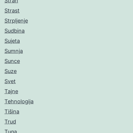
Strah
Strast
Strpljenje
Sudbina
Sujeta
Sumnja
Sunce
Suze
Svet
Tajne
Tehnologija
Tišina
Trud
Tuga