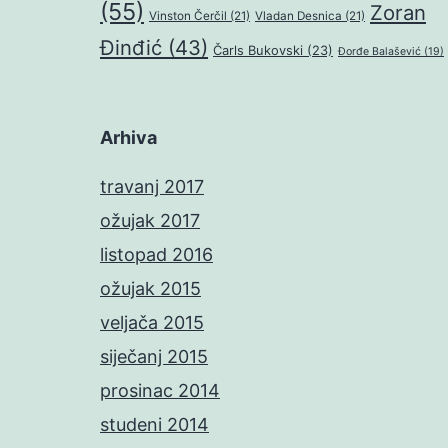
(55)
Zoran
Vinston Čerčil
(21)
Vladan Desnica
(21)
Đinđić
(43)
Čarls Bukovski
(23)
Đorđe Balašević
(19)
Arhiva
travanj 2017
ožujak 2017
listopad 2016
ožujak 2015
veljača 2015
siječanj 2015
prosinac 2014
studeni 2014