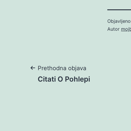
Objavljen
Autor
moj
Navigacija
Prethodna objava
Citati O Pohlepi
objava