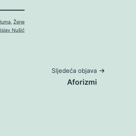
luma
,
Žene
islav Nušić
Sljedeća objava
Aforizmi