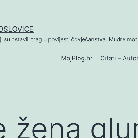
POSLOVICE
koji su ostavili trag u povijesti čovječanstva. Mudre mot
MojBlog.hr
Citati – Autor
e žena glu