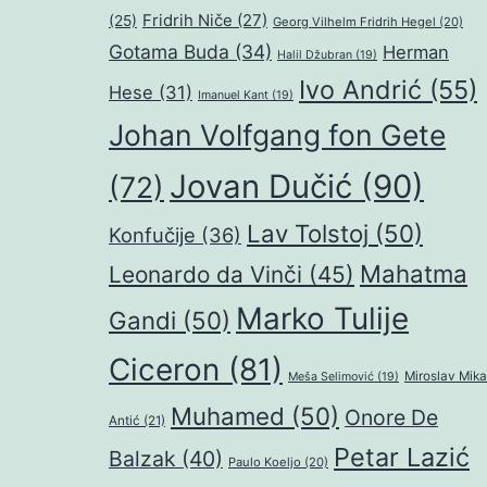
Fridrih Niče
(27)
(25)
Georg Vilhelm Fridrih Hegel
(20)
Gotama Buda
(34)
Herman
Halil Džubran
(19)
Ivo Andrić
(55)
Hese
(31)
Imanuel Kant
(19)
Johan Volfgang fon Gete
Jovan Dučić
(90)
(72)
Lav Tolstoj
(50)
Konfučije
(36)
Mahatma
Leonardo da Vinči
(45)
Marko Tulije
Gandi
(50)
Ciceron
(81)
Miroslav Mika
Meša Selimović
(19)
Muhamed
(50)
Onore De
Antić
(21)
Petar Lazić
Balzak
(40)
Paulo Koeljo
(20)