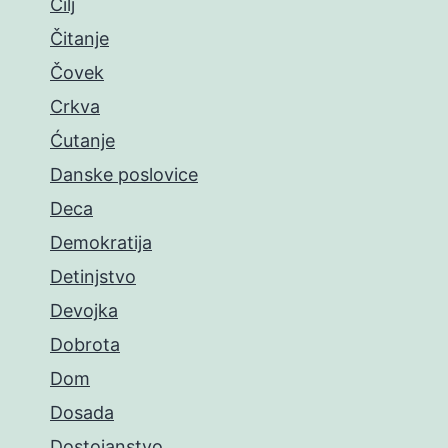
Cilj
Čitanje
Čovek
Crkva
Ćutanje
Danske poslovice
Deca
Demokratija
Detinjstvo
Devojka
Dobrota
Dom
Dosada
Dostojanstvo