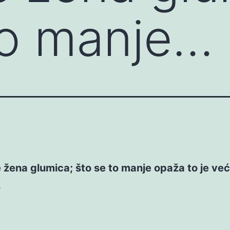
to manje…
 žena glumica; što se to manje opaža to je ve
.