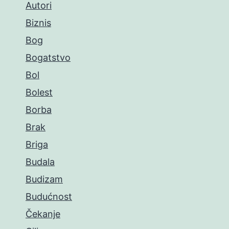
Autori
Biznis
Bog
Bogatstvo
Bol
Bolest
Borba
Brak
Briga
Budala
Budizam
Budućnost
Čekanje