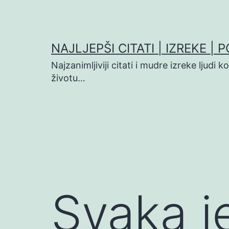
Preskoči
na
sadržaj
NAJLJEPŠI CITATI | IZREKE | 
Najzanimljiviji citati i mudre izreke ljudi 
životu…
Svaka j