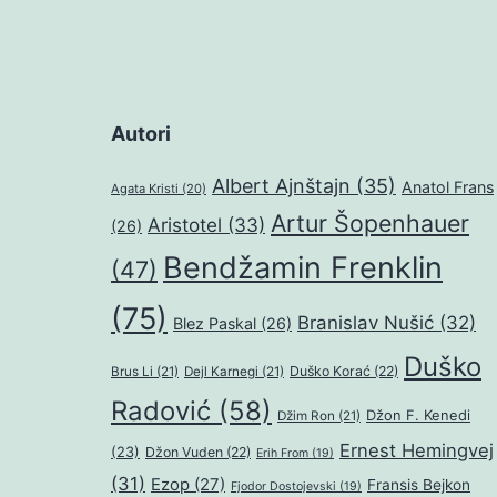
Autori
Albert Ajnštajn
(35)
Anatol Frans
Agata Kristi
(20)
Artur Šopenhauer
Aristotel
(33)
(26)
Bendžamin Frenklin
(47)
(75)
Branislav Nušić
(32)
Blez Paskal
(26)
Duško
Duško Korać
(22)
Brus Li
(21)
Dejl Karnegi
(21)
Radović
(58)
Džon F. Kenedi
Džim Ron
(21)
Ernest Hemingvej
(23)
Džon Vuden
(22)
Erih From
(19)
(31)
Ezop
(27)
Fransis Bejkon
Fjodor Dostojevski
(19)