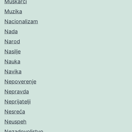
Muškarci
Muzika
Nacionalizam
Nada
Narod
Nasilje
Nauka
Navika
Nepoverenje
Nepravda
Neprijatelji
Nesreća
Neuspeh
Nezadovoljstvo