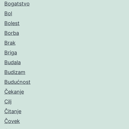
Bogatstvo
Bol
Bolest
Borba
Brak
Briga
Budala
Budizam
Budućnost
Čekanje
Cilj
Čitanje
Čovek