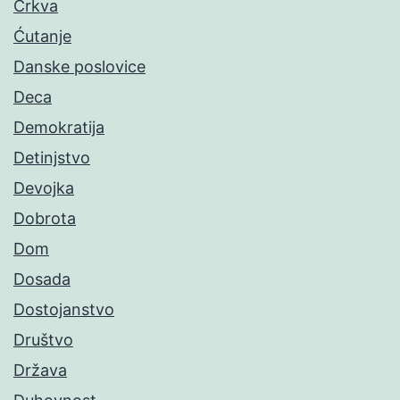
Crkva
Ćutanje
Danske poslovice
Deca
Demokratija
Detinjstvo
Devojka
Dobrota
Dom
Dosada
Dostojanstvo
Društvo
Država