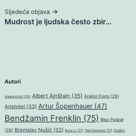
Sljedeća objava
Mudrost je ljudska često zbir…
Autori
Albert Ajnštajn
(35)
Anatol Frans
(26)
Agata Kristi
(20)
Artur Šopenhauer
(47)
Aristotel
(33)
Bendžamin Frenklin
(75)
Blez Paskal
Branislav Nušić
(32)
(26)
Duško
Brus Li
(21)
Dejl Karnegi
(21)