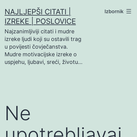
Preskoči
NAJLJEPŠI CITATI |
Izbornik
na
IZREKE | POSLOVICE
sadržaj
Najzanimljiviji citati i mudre
izreke ljudi koji su ostavili trag
u povijesti čovječanstva.
Mudre motivacijske izreke o
uspjehu, ljubavi, sreći, životu…
Ne
upotrebljavaj