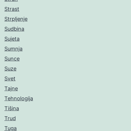
Strast
Strpljenje
Sudbina
Sujeta
Sumnja
Sunce
Suze
Svet
Tajne
Tehnologija
Tišina
Trud
Tuga