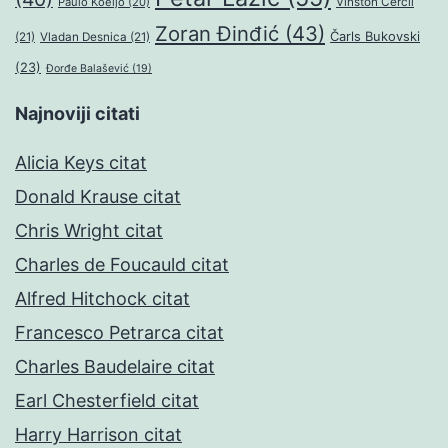
Paulo Koeljo
(20)
Vinston Čerčil
Zoran Đinđić
(43)
Čarls Bukovski
(21)
Vladan Desnica
(21)
(23)
Đorđe Balašević
(19)
Najnoviji citati
Alicia Keys citat
Donald Krause citat
Chris Wright citat
Charles de Foucauld citat
Alfred Hitchock citat
Francesco Petrarca citat
Charles Baudelaire citat
Earl Chesterfield citat
Harry Harrison citat