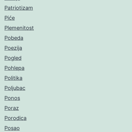
Patriotizam
Piće
Plemenitost
Pobeda
Poezija
Pogled
Pohlepa
Politika
Poljubac
Ponos
Poraz
Porodica
Posao