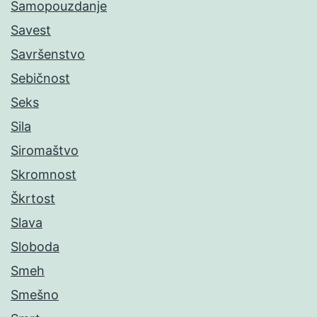
Samopouzdanje
Savest
Savršenstvo
Sebičnost
Seks
Sila
Siromaštvo
Skromnost
Škrtost
Slava
Sloboda
Smeh
Smešno