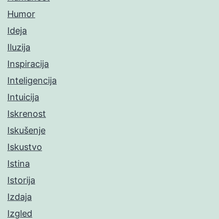
Humor
Ideja
Iluzija
Inspiracija
Inteligencija
Intuicija
Iskrenost
Iskušenje
Iskustvo
Istina
Istorija
Izdaja
Izgled