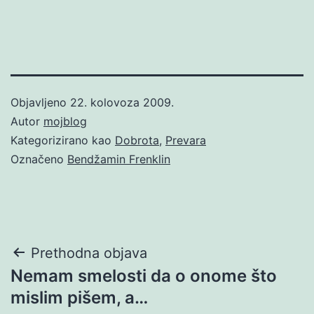
Objavljeno
22. kolovoza 2009.
Autor
mojblog
Kategorizirano kao
Dobrota
,
Prevara
Označeno
Bendžamin Frenklin
Navigacija
Prethodna objava
Nemam smelosti da o onome što
objava
mislim pišem, a…