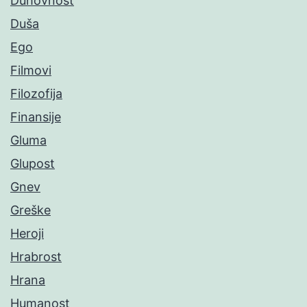
Duhovnost
Duša
Ego
Filmovi
Filozofija
Finansije
Gluma
Glupost
Gnev
Greške
Heroji
Hrabrost
Hrana
Humanost