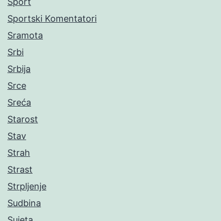
Sport
Sportski Komentatori
Sramota
Srbi
Srbija
Srce
Sreća
Starost
Stav
Strah
Strast
Strpljenje
Sudbina
Sujeta