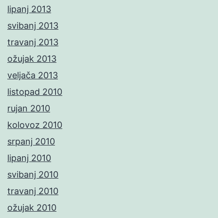
lipanj 2013
svibanj 2013
travanj 2013
ožujak 2013
veljača 2013
listopad 2010
rujan 2010
kolovoz 2010
srpanj 2010
lipanj 2010
svibanj 2010
travanj 2010
ožujak 2010