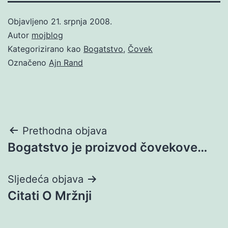
Objavljeno
21. srpnja 2008.
Autor
mojblog
Kategorizirano kao
Bogatstvo
,
Čovek
Označeno
Ajn Rand
Navigacija
Prethodna objava
Bogatstvo je proizvod čovekove…
objava
Sljedeća objava
Citati O Mržnji