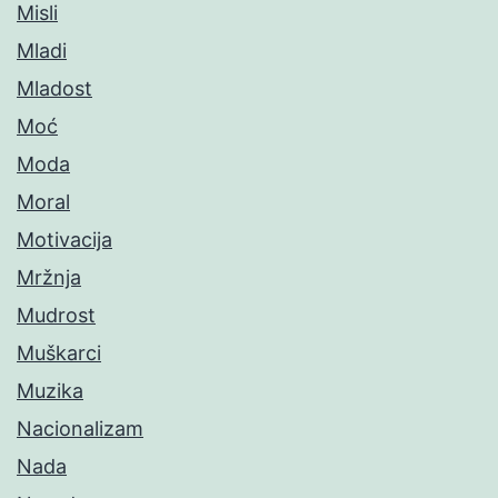
Misli
Mladi
Mladost
Moć
Moda
Moral
Motivacija
Mržnja
Mudrost
Muškarci
Muzika
Nacionalizam
Nada