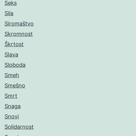
Seks
Sila
Siromaštvo
Skromnost
Škrtost
Slava
Sloboda
Smeh
Smešno
Smrt
Snaga
Snovi
Solidarnost