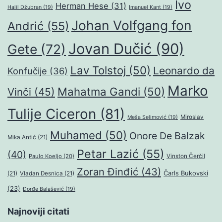
Ivo
Herman Hese
(31)
Halil Džubran
(19)
Imanuel Kant
(19)
Johan Volfgang fon
Andrić
(55)
Jovan Dučić
(90)
Gete
(72)
Lav Tolstoj
(50)
Leonardo da
Konfučije
(36)
Marko
Mahatma Gandi
(50)
Vinči
(45)
Tulije Ciceron
(81)
Miroslav
Meša Selimović
(19)
Muhamed
(50)
Onore De Balzak
Mika Antić
(21)
Petar Lazić
(55)
(40)
Paulo Koeljo
(20)
Vinston Čerčil
Zoran Đinđić
(43)
Čarls Bukovski
(21)
Vladan Desnica
(21)
(23)
Đorđe Balašević
(19)
Najnoviji citati