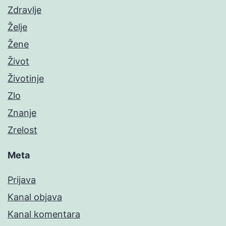
Zdravlje
Želje
Žene
Život
Životinje
Zlo
Znanje
Zrelost
Meta
Prijava
Kanal objava
Kanal komentara