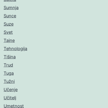
Sumnja
Sunce
Suze
Svet
Tajne
Tehnologija
Tišina
Trud
Tuga
Tužni
Učenje
Učitelj
Umetnost