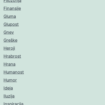
Filozofija
Finansije
Gluma
Glupost
Gnev
Greške
Heroji
Hrabrost
Hrana
Humanost
Humor
Ideja
Iluzija
Inspiracija