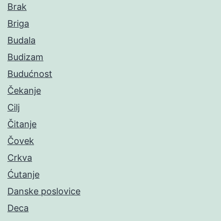
Brak
Briga
Budala
Budizam
Budućnost
Čekanje
Cilj
Čitanje
Čovek
Crkva
Ćutanje
Danske poslovice
Deca