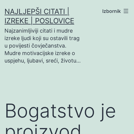
Preskoči
NAJLJEPŠI CITATI |
Izbornik
na
IZREKE | POSLOVICE
sadržaj
Najzanimljiviji citati i mudre
izreke ljudi koji su ostavili trag
u povijesti čovječanstva.
Mudre motivacijske izreke o
uspjehu, ljubavi, sreći, životu…
Bogatstvo je
proizvod