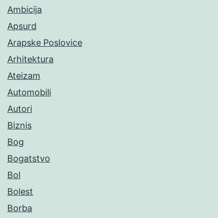
Ambicija
Apsurd
Arapske Poslovice
Arhitektura
Ateizam
Automobili
Autori
Biznis
Bog
Bogatstvo
Bol
Bolest
Borba