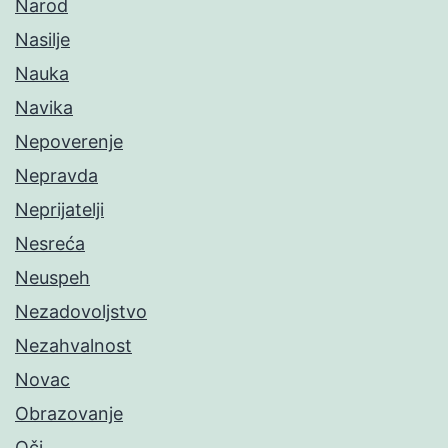
Narod
Nasilje
Nauka
Navika
Nepoverenje
Nepravda
Neprijatelji
Nesreća
Neuspeh
Nezadovoljstvo
Nezahvalnost
Novac
Obrazovanje
Oči