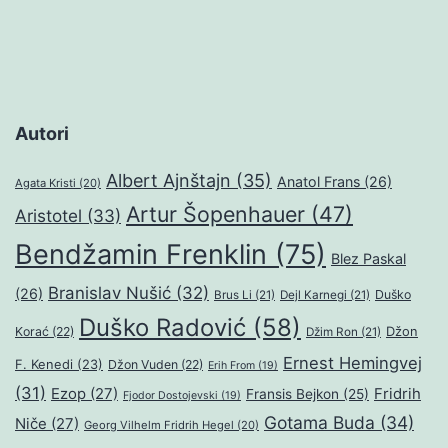
Autori
Albert Ajnštajn
(35)
Anatol Frans
(26)
Agata Kristi
(20)
Artur Šopenhauer
(47)
Aristotel
(33)
Bendžamin Frenklin
(75)
Blez Paskal
Branislav Nušić
(32)
(26)
Duško
Brus Li
(21)
Dejl Karnegi
(21)
Duško Radović
(58)
Džon
Korać
(22)
Džim Ron
(21)
Ernest Hemingvej
F. Kenedi
(23)
Džon Vuden
(22)
Erih From
(19)
(31)
Ezop
(27)
Fridrih
Fransis Bejkon
(25)
Fjodor Dostojevski
(19)
Gotama Buda
(34)
Niče
(27)
Georg Vilhelm Fridrih Hegel
(20)