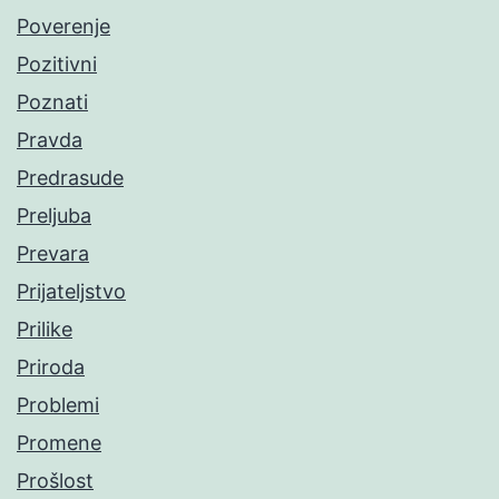
Poverenje
Pozitivni
Poznati
Pravda
Predrasude
Preljuba
Prevara
Prijateljstvo
Prilike
Priroda
Problemi
Promene
Prošlost