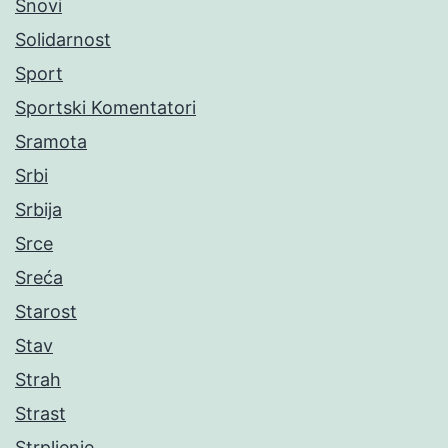
Snovi
Solidarnost
Sport
Sportski Komentatori
Sramota
Srbi
Srbija
Srce
Sreća
Starost
Stav
Strah
Strast
Strpljenje