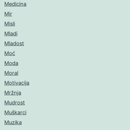
Medicina
Mir
Misli
Mladi
Mladost
Moć
Moda
Moral
Motivacija
Mržnja
Mudrost
Muškarci
Muzika