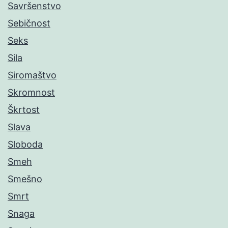
Savršenstvo
Sebičnost
Seks
Sila
Siromaštvo
Skromnost
Škrtost
Slava
Sloboda
Smeh
Smešno
Smrt
Snaga