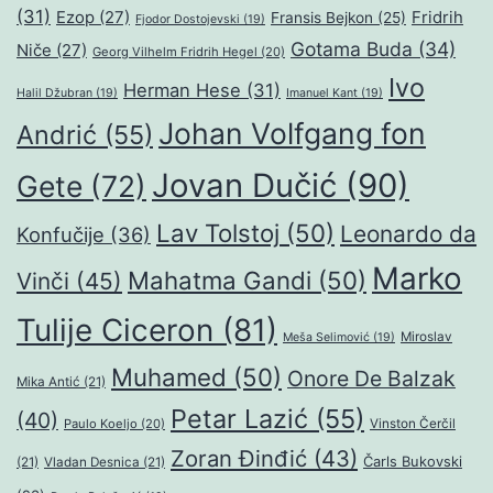
(31)
Ezop
(27)
Fridrih
Fransis Bejkon
(25)
Fjodor Dostojevski
(19)
Gotama Buda
(34)
Niče
(27)
Georg Vilhelm Fridrih Hegel
(20)
Ivo
Herman Hese
(31)
Halil Džubran
(19)
Imanuel Kant
(19)
Johan Volfgang fon
Andrić
(55)
Jovan Dučić
(90)
Gete
(72)
Lav Tolstoj
(50)
Leonardo da
Konfučije
(36)
Marko
Mahatma Gandi
(50)
Vinči
(45)
Tulije Ciceron
(81)
Miroslav
Meša Selimović
(19)
Muhamed
(50)
Onore De Balzak
Mika Antić
(21)
Petar Lazić
(55)
(40)
Paulo Koeljo
(20)
Vinston Čerčil
Zoran Đinđić
(43)
Čarls Bukovski
(21)
Vladan Desnica
(21)