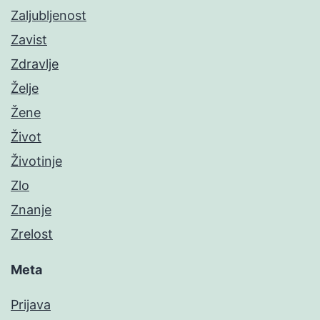
Zaljubljenost
Zavist
Zdravlje
Želje
Žene
Život
Životinje
Zlo
Znanje
Zrelost
Meta
Prijava