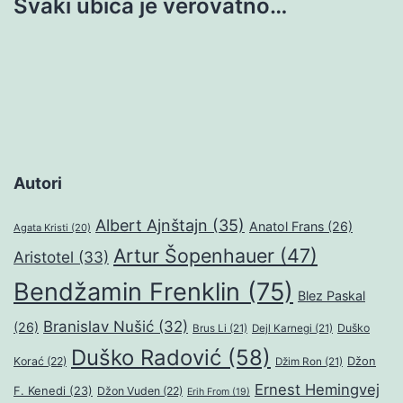
Svaki ubica je verovatno…
Autori
Albert Ajnštajn
(35)
Anatol Frans
(26)
Agata Kristi
(20)
Artur Šopenhauer
(47)
Aristotel
(33)
Bendžamin Frenklin
(75)
Blez Paskal
Branislav Nušić
(32)
(26)
Duško
Brus Li
(21)
Dejl Karnegi
(21)
Duško Radović
(58)
Džon
Korać
(22)
Džim Ron
(21)
Ernest Hemingvej
F. Kenedi
(23)
Džon Vuden
(22)
Erih From
(19)