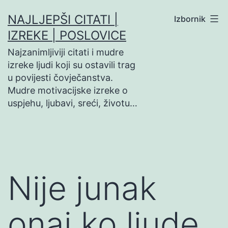
Preskoči
NAJLJEPŠI CITATI |
Izbornik
na
IZREKE | POSLOVICE
sadržaj
Najzanimljiviji citati i mudre
izreke ljudi koji su ostavili trag
u povijesti čovječanstva.
Mudre motivacijske izreke o
uspjehu, ljubavi, sreći, životu…
Nije junak
onaj ko ljude