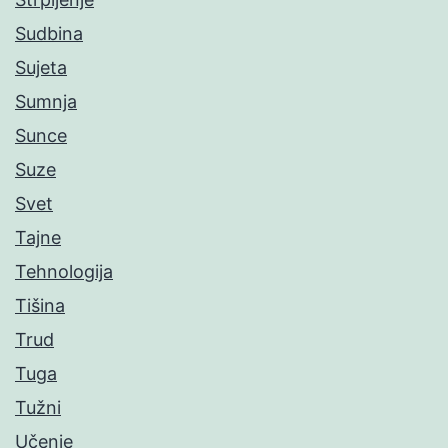
Sudbina
Sujeta
Sumnja
Sunce
Suze
Svet
Tajne
Tehnologija
Tišina
Trud
Tuga
Tužni
Učenje