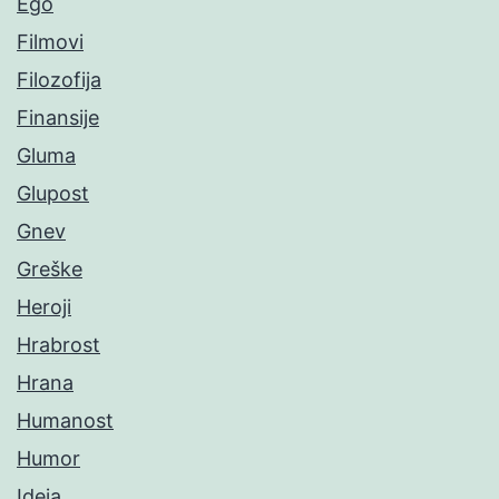
Ego
Filmovi
Filozofija
Finansije
Gluma
Glupost
Gnev
Greške
Heroji
Hrabrost
Hrana
Humanost
Humor
Ideja