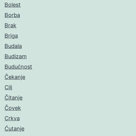
Bolest
Borba
Brak
Briga
Budala
Budizam
Budućnost
Čekanje
Cilj
Čitanje
Čovek
Crkva
Ćutanje