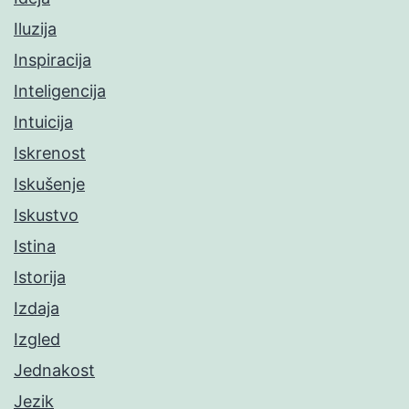
Iluzija
Inspiracija
Inteligencija
Intuicija
Iskrenost
Iskušenje
Iskustvo
Istina
Istorija
Izdaja
Izgled
Jednakost
Jezik