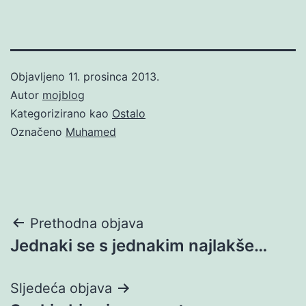
Objavljeno
11. prosinca 2013.
Autor
mojblog
Kategorizirano kao
Ostalo
Označeno
Muhamed
Navigacija
Prethodna objava
Jednaki se s jednakim najlakše…
objava
Sljedeća objava