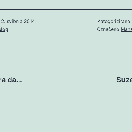
o
2. svibnja 2014.
Kategorizirano
blog
Označeno
Maha
ra da…
Suze