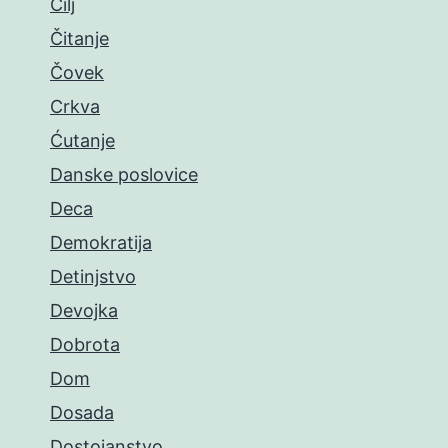
Cilj
Čitanje
Čovek
Crkva
Ćutanje
Danske poslovice
Deca
Demokratija
Detinjstvo
Devojka
Dobrota
Dom
Dosada
Dostojanstvo