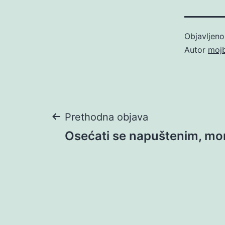
Objavljen
Autor
moj
Navigacija
Prethodna objava
Osećati se napuštenim, mo
objava