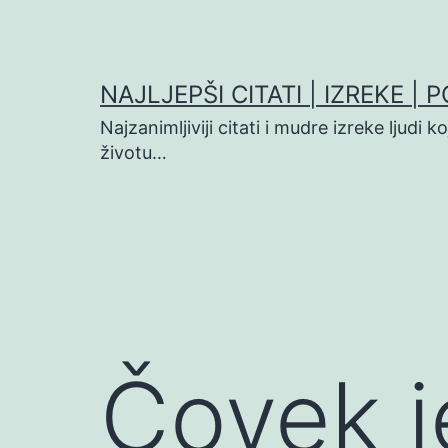
Preskoči
na
sadržaj
NAJLJEPŠI CITATI | IZREKE | 
Najzanimljiviji citati i mudre izreke ljudi 
životu…
Čovek j