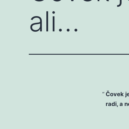
ali…
Čovek je
radi, a n