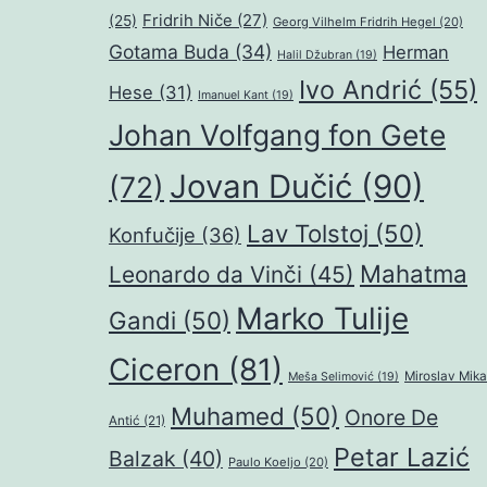
Fridrih Niče
(27)
(25)
Georg Vilhelm Fridrih Hegel
(20)
Gotama Buda
(34)
Herman
Halil Džubran
(19)
Ivo Andrić
(55)
Hese
(31)
Imanuel Kant
(19)
Johan Volfgang fon Gete
Jovan Dučić
(90)
(72)
Lav Tolstoj
(50)
Konfučije
(36)
Mahatma
Leonardo da Vinči
(45)
Marko Tulije
Gandi
(50)
Ciceron
(81)
Miroslav Mika
Meša Selimović
(19)
Muhamed
(50)
Onore De
Antić
(21)
Petar Lazić
Balzak
(40)
Paulo Koeljo
(20)