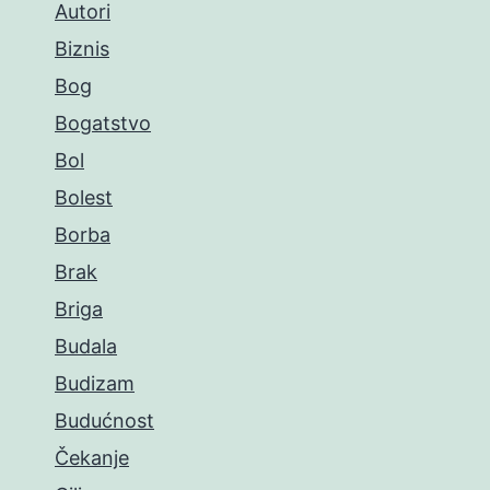
Autori
Biznis
Bog
Bogatstvo
Bol
Bolest
Borba
Brak
Briga
Budala
Budizam
Budućnost
Čekanje