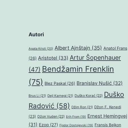
Autori
Albert Ajnštajn
(35)
Anatol Frans
Agata Kristi
(20)
Artur Šopenhauer
Aristotel
(33)
(26)
Bendžamin Frenklin
(47)
(75)
Branislav Nušić
(32)
Blez Paskal
(26)
Duško
Duško Korać
(22)
Brus Li
(21)
Dejl Karnegi
(21)
Radović
(58)
Džon F. Kenedi
Džim Ron
(21)
Ernest Hemingvej
(23)
Džon Vuden
(22)
Erih From
(19)
(31)
Ezop
(27)
Fransis Bejkon
Fjodor Dostojevski
(19)