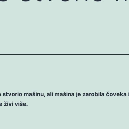
 stvorio mašinu, ali mašina je zarobila čoveka 
e živi više.