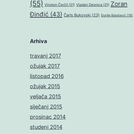
(55)
Zoran
Vinston Čerčil
(21)
Vladan Desnica
(21)
Đinđić
(43)
Čarls Bukovski
(23)
Đorđe Balašević
(19)
Arhiva
travanj 2017
ožujak 2017
listopad 2016
ožujak 2015
veljača 2015
siječanj 2015
prosinac 2014
studeni 2014