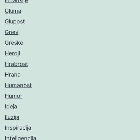
Finansije
Gluma
Glupost
Gnev
Greške
Heroji
Hrabrost
Hrana
Humanost
Humor
Ideja
Iluzija
Inspiracija
Inteligencija