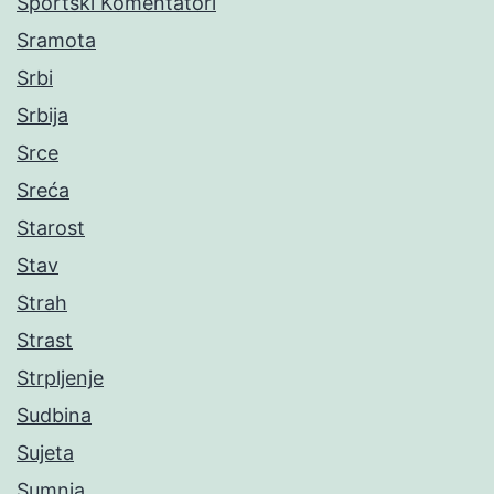
Sportski Komentatori
Sramota
Srbi
Srbija
Srce
Sreća
Starost
Stav
Strah
Strast
Strpljenje
Sudbina
Sujeta
Sumnja