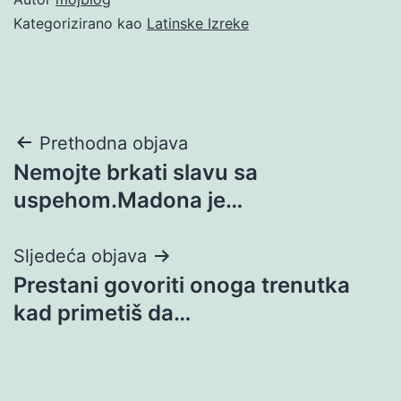
Kategorizirano kao
Latinske Izreke
Navigacija
Prethodna objava
Nemojte brkati slavu sa
objava
uspehom.Madona je…
Sljedeća objava
Prestani govoriti onoga trenutka
kad primetiš da…