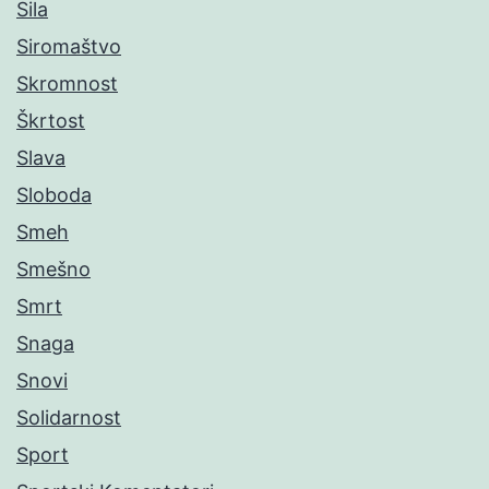
Sila
Siromaštvo
Skromnost
Škrtost
Slava
Sloboda
Smeh
Smešno
Smrt
Snaga
Snovi
Solidarnost
Sport