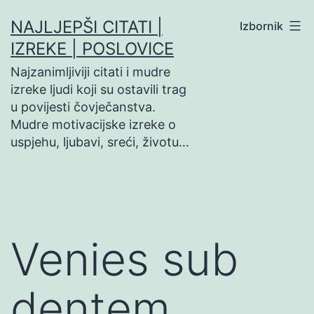
Preskoči
NAJLJEPŠI CITATI |
Izbornik
na
IZREKE | POSLOVICE
sadržaj
Najzanimljiviji citati i mudre
izreke ljudi koji su ostavili trag
u povijesti čovječanstva.
Mudre motivacijske izreke o
uspjehu, ljubavi, sreći, životu…
Venies sub
dentem