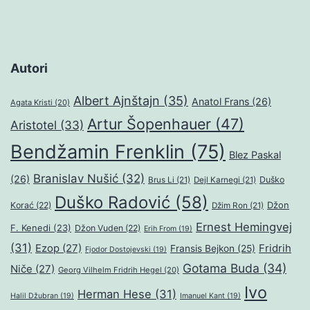
Autori
Albert Ajnštajn
(35)
Anatol Frans
(26)
Agata Kristi
(20)
Artur Šopenhauer
(47)
Aristotel
(33)
Bendžamin Frenklin
(75)
Blez Paskal
Branislav Nušić
(32)
(26)
Duško
Brus Li
(21)
Dejl Karnegi
(21)
Duško Radović
(58)
Džon
Korać
(22)
Džim Ron
(21)
Ernest Hemingvej
F. Kenedi
(23)
Džon Vuden
(22)
Erih From
(19)
(31)
Ezop
(27)
Fridrih
Fransis Bejkon
(25)
Fjodor Dostojevski
(19)
Gotama Buda
(34)
Niče
(27)
Georg Vilhelm Fridrih Hegel
(20)
Ivo
Herman Hese
(31)
Halil Džubran
(19)
Imanuel Kant
(19)