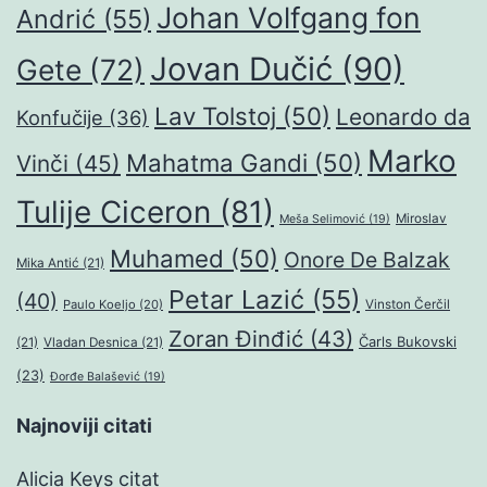
Johan Volfgang fon
Andrić
(55)
Jovan Dučić
(90)
Gete
(72)
Lav Tolstoj
(50)
Leonardo da
Konfučije
(36)
Marko
Mahatma Gandi
(50)
Vinči
(45)
Tulije Ciceron
(81)
Miroslav
Meša Selimović
(19)
Muhamed
(50)
Onore De Balzak
Mika Antić
(21)
Petar Lazić
(55)
(40)
Paulo Koeljo
(20)
Vinston Čerčil
Zoran Đinđić
(43)
Čarls Bukovski
(21)
Vladan Desnica
(21)
(23)
Đorđe Balašević
(19)
Najnoviji citati
Alicia Keys citat