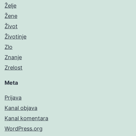
Želje
Žene
Život
Životinje
Zlo
Znanje
Zrelost
Meta
Prijava
Kanal objava
Kanal komentara
WordPress.org