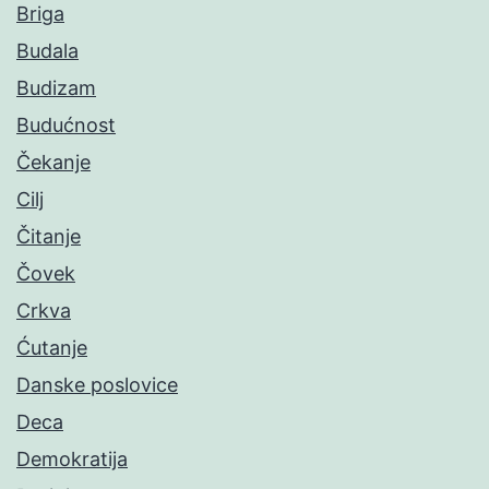
Briga
Budala
Budizam
Budućnost
Čekanje
Cilj
Čitanje
Čovek
Crkva
Ćutanje
Danske poslovice
Deca
Demokratija