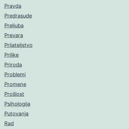
Pravda
Predrasude
Preljuba
Prevara
Prijateljstvo
Prilike
Priroda
Problemi
Promene
Prošlost
Psihologija
Putovanja
Rad