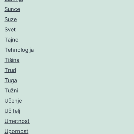
Sunce
Suze
Svet
Tajne
Tehnologija
Tišina
Trud
Tuga
Tužni
Učenje
Učitelj
Umetnost
Upornost