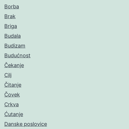
Borba
Brak
Briga
Budala
Budizam
Budućnost
Čekanje
Cilj
Čitanje
Čovek
Crkva
Ćutanje
Danske poslovice