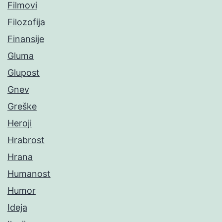
Filmovi
Filozofija
Finansije
Gluma
Glupost
Gnev
Greške
Heroji
Hrabrost
Hrana
Humanost
Humor
Ideja