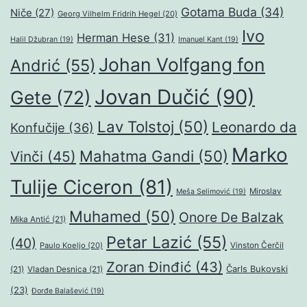
Gotama Buda
(34)
Niče
(27)
Georg Vilhelm Fridrih Hegel
(20)
Ivo
Herman Hese
(31)
Halil Džubran
(19)
Imanuel Kant
(19)
Johan Volfgang fon
Andrić
(55)
Jovan Dučić
(90)
Gete
(72)
Lav Tolstoj
(50)
Leonardo da
Konfučije
(36)
Marko
Mahatma Gandi
(50)
Vinči
(45)
Tulije Ciceron
(81)
Miroslav
Meša Selimović
(19)
Muhamed
(50)
Onore De Balzak
Mika Antić
(21)
Petar Lazić
(55)
(40)
Paulo Koeljo
(20)
Vinston Čerčil
Zoran Đinđić
(43)
Čarls Bukovski
(21)
Vladan Desnica
(21)
(23)
Đorđe Balašević
(19)