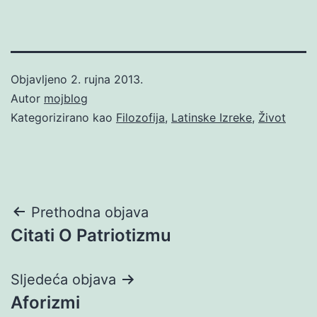
Objavljeno
2. rujna 2013.
Autor
mojblog
Kategorizirano kao
Filozofija
,
Latinske Izreke
,
Život
Navigacija
Prethodna objava
Citati O Patriotizmu
objava
Sljedeća objava
Aforizmi