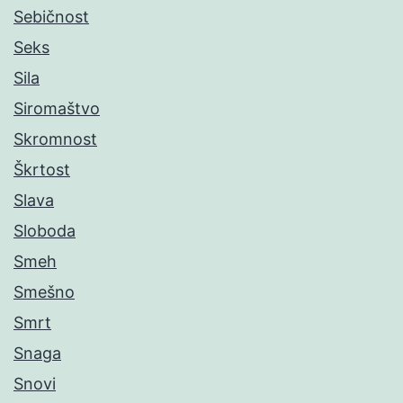
Sebičnost
Seks
Sila
Siromaštvo
Skromnost
Škrtost
Slava
Sloboda
Smeh
Smešno
Smrt
Snaga
Snovi