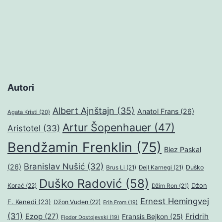
Autori
Albert Ajnštajn
(35)
Anatol Frans
(26)
Agata Kristi
(20)
Artur Šopenhauer
(47)
Aristotel
(33)
Bendžamin Frenklin
(75)
Blez Paskal
Branislav Nušić
(32)
(26)
Duško
Brus Li
(21)
Dejl Karnegi
(21)
Duško Radović
(58)
Džon
Korać
(22)
Džim Ron
(21)
Ernest Hemingvej
F. Kenedi
(23)
Džon Vuden
(22)
Erih From
(19)
(31)
Ezop
(27)
Fridrih
Fransis Bejkon
(25)
Fjodor Dostojevski
(19)