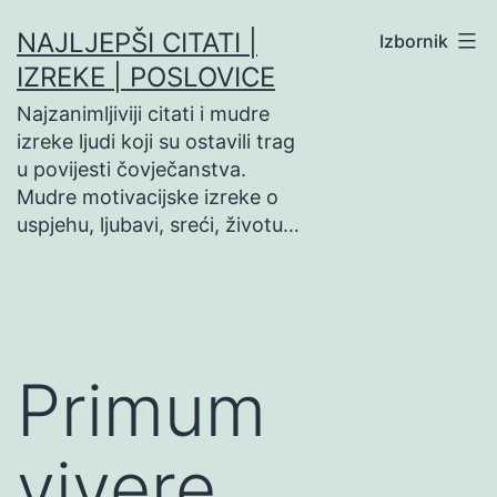
Preskoči
NAJLJEPŠI CITATI |
Izbornik
na
IZREKE | POSLOVICE
sadržaj
Najzanimljiviji citati i mudre
izreke ljudi koji su ostavili trag
u povijesti čovječanstva.
Mudre motivacijske izreke o
uspjehu, ljubavi, sreći, životu…
Primum
vivere,