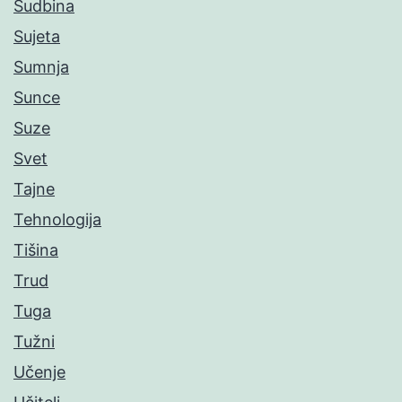
Sudbina
Sujeta
Sumnja
Sunce
Suze
Svet
Tajne
Tehnologija
Tišina
Trud
Tuga
Tužni
Učenje