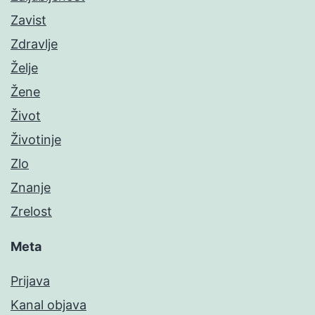
Zavist
Zdravlje
Želje
Žene
Život
Životinje
Zlo
Znanje
Zrelost
Meta
Prijava
Kanal objava