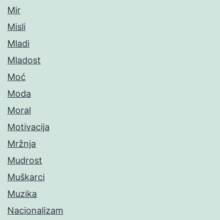
Mir
Misli
Mladi
Mladost
Moć
Moda
Moral
Motivacija
Mržnja
Mudrost
Muškarci
Muzika
Nacionalizam