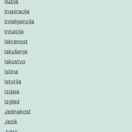
Iluzija
Inspiracija
Inteligencija
Intuicija
Iskrenost
Iskušenje
Iskustvo
Istina
Istorija
Izdaja
Izgled
Jednakost
Jezik
Jutro