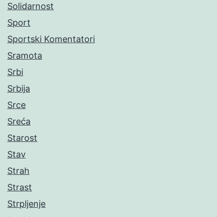
Solidarnost
Sport
Sportski Komentatori
Sramota
Srbi
Srbija
Srce
Sreća
Starost
Stav
Strah
Strast
Strpljenje