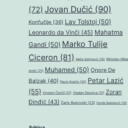
Jovan Dučić
(90)
(72)
Lav Tolstoj
(50)
Konfučije
(36)
Mahatma
Leonardo da Vinči
(45)
Marko Tulije
Gandi
(50)
Ciceron
(81)
Miroslav Mika
Meša Selimović
(19)
Muhamed
(50)
Onore De
Antić
(21)
Petar Lazić
Balzak
(40)
Paulo Koeljo
(20)
(55)
Zoran
Vinston Čerčil
(21)
Vladan Desnica
(21)
Đinđić
(43)
Čarls Bukovski
(23)
Đorđe Balašević
(19)
Arhiva