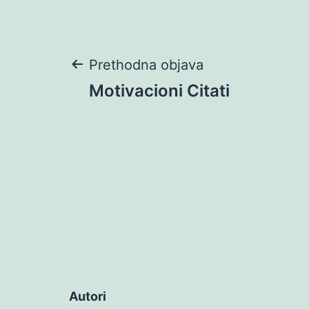
Navigacija
Prethodna objava
Motivacioni Citati
objava
Autori