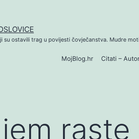
POSLOVICE
koji su ostavili trag u povijesti čovječanstva. Mudre mot
MojBlog.hr
Citati – Autor
jem raste