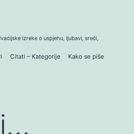
ivacijske izreke o uspjehu, ljubavi, sreći,
i
Citati – Kategorije
Kako se piše
 i…