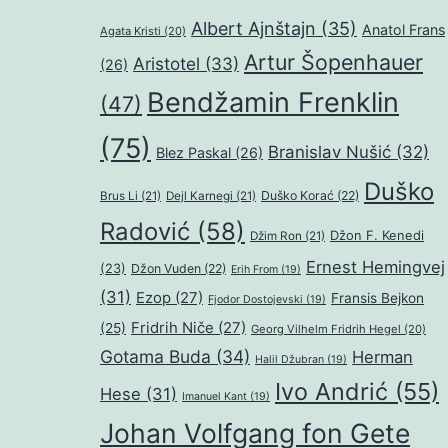
Albert Ajnštajn
(35)
Anatol Frans
Agata Kristi
(20)
Artur Šopenhauer
Aristotel
(33)
(26)
Bendžamin Frenklin
(47)
(75)
Branislav Nušić
(32)
Blez Paskal
(26)
Duško
Duško Korać
(22)
Brus Li
(21)
Dejl Karnegi
(21)
Radović
(58)
Džon F. Kenedi
Džim Ron
(21)
Ernest Hemingvej
(23)
Džon Vuden
(22)
Erih From
(19)
(31)
Ezop
(27)
Fransis Bejkon
Fjodor Dostojevski
(19)
Fridrih Niče
(27)
(25)
Georg Vilhelm Fridrih Hegel
(20)
Gotama Buda
(34)
Herman
Halil Džubran
(19)
Ivo Andrić
(55)
Hese
(31)
Imanuel Kant
(19)
Johan Volfgang fon Gete