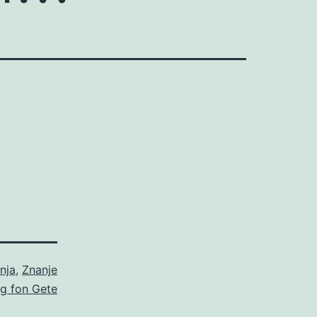
nja
,
Znanje
g fon Gete