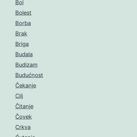
Bol
Bolest
Borba
Brak
Briga
Budala
Budizam
Budućnost
Čekanje
Cilj
Čitanje
Čovek
Crkva