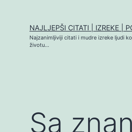
Preskoči
na
sadržaj
NAJLJEPŠI CITATI | IZREKE | 
Najzanimljiviji citati i mudre izreke ljudi 
životu…
Sa znan