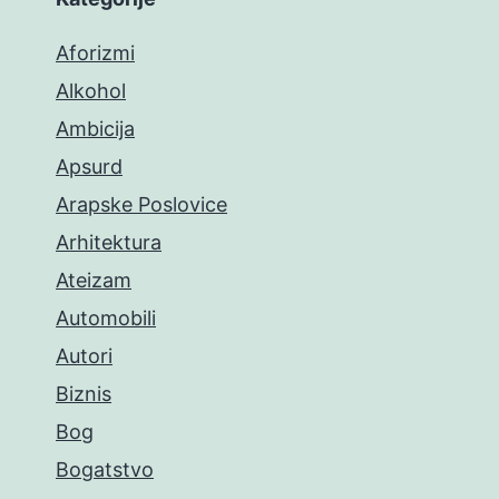
Aforizmi
Alkohol
Ambicija
Apsurd
Arapske Poslovice
Arhitektura
Ateizam
Automobili
Autori
Biznis
Bog
Bogatstvo