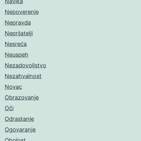
Navika
Nepoverenje
Nepravda
Neprijatelji
Nesreća
Neuspeh
Nezadovoljstvo
Nezahvalnost
Novac
Obrazovanje
Oči
Odrastanje
Ogovaranje
Oholost