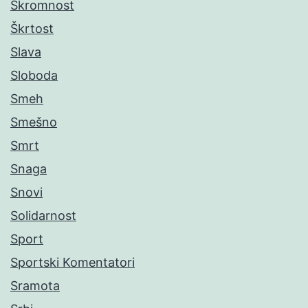
Skromnost
Škrtost
Slava
Sloboda
Smeh
Smešno
Smrt
Snaga
Snovi
Solidarnost
Sport
Sportski Komentatori
Sramota