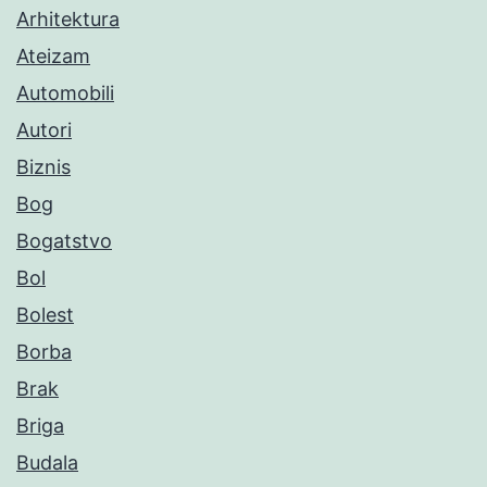
Arhitektura
Ateizam
Automobili
Autori
Biznis
Bog
Bogatstvo
Bol
Bolest
Borba
Brak
Briga
Budala