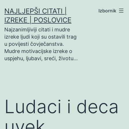
Preskoči
NAJLJEPŠI CITATI |
Izbornik
na
IZREKE | POSLOVICE
sadržaj
Najzanimljiviji citati i mudre
izreke ljudi koji su ostavili trag
u povijesti čovječanstva.
Mudre motivacijske izreke o
uspjehu, ljubavi, sreći, životu…
Ludaci i deca
uvek…