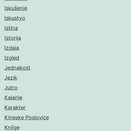
Iskušenje
Iskustvo
Istina
Istorija
Izdaja
Izgled
Jednakost
Jezik
Jutro
Kajanje
Karakter
Kineske Poslovice
Knjige