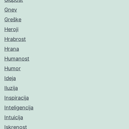
Gnev
Greške
Heroji
Hrabrost
Hrana
Humanost
Humor
Ideja
Iluzija
Inspiracija
Inteligencija
Intuicija
Iskrenost