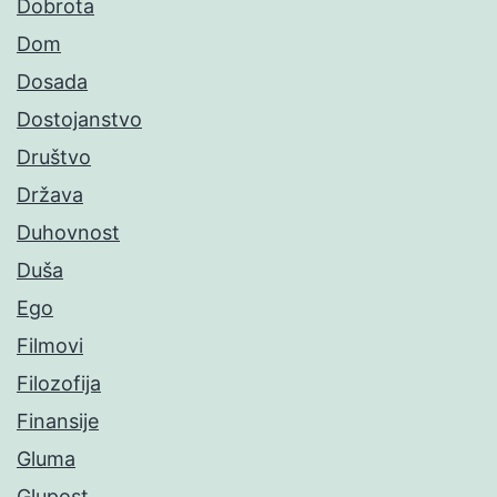
Dobrota
Dom
Dosada
Dostojanstvo
Društvo
Država
Duhovnost
Duša
Ego
Filmovi
Filozofija
Finansije
Gluma
Glupost