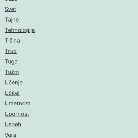
Svet
Tajne
Tehnologija
Tišina
Trud
Tuga
Tužni
Učenje
Učitelj
Umetnost
Upornost
Uspeh
Vera