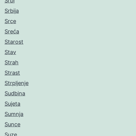
Srbi
Srbija
Srce
Sreća
Starost
Stav
Strah
Strast
Strpljenje
Sudbina
Sujeta
Sumnja
Sunce
Suze