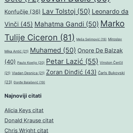
Lav Tolstoj
(50)
Leonardo da
Konfučije
(36)
Marko
Mahatma Gandi
(50)
Vinči
(45)
Tulije Ciceron
(81)
Miroslav
Meša Selimović
(19)
Muhamed
(50)
Onore De Balzak
Mika Antić
(21)
Petar Lazić
(55)
(40)
Paulo Koeljo
(20)
Vinston Čerčil
Zoran Đinđić
(43)
Čarls Bukovski
(21)
Vladan Desnica
(21)
(23)
Đorđe Balašević
(19)
Najnoviji citati
Alicia Keys citat
Donald Krause citat
Chris Wright citat