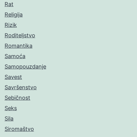
Rat
Religija
Rizik
Roditeljstvo
Romantika
Samoća
Samopouzdanje
Savest
Savršenstvo
Sebičnost
Seks
Sila
Siromaštvo