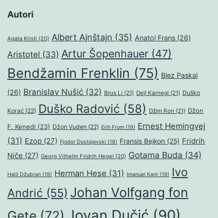
Autori
Albert Ajnštajn
(35)
Anatol Frans
(26)
Agata Kristi
(20)
Artur Šopenhauer
(47)
Aristotel
(33)
Bendžamin Frenklin
(75)
Blez Paskal
Branislav Nušić
(32)
(26)
Duško
Brus Li
(21)
Dejl Karnegi
(21)
Duško Radović
(58)
Džon
Korać
(22)
Džim Ron
(21)
Ernest Hemingvej
F. Kenedi
(23)
Džon Vuden
(22)
Erih From
(19)
(31)
Ezop
(27)
Fridrih
Fransis Bejkon
(25)
Fjodor Dostojevski
(19)
Gotama Buda
(34)
Niče
(27)
Georg Vilhelm Fridrih Hegel
(20)
Ivo
Herman Hese
(31)
Halil Džubran
(19)
Imanuel Kant
(19)
Johan Volfgang fon
Andrić
(55)
Jovan Dučić
(90)
Gete
(72)