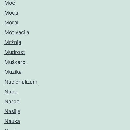
Moć
Moda
Moral
Motivacija
Mržnja
Mudrost
Muškarci
Muzika
Nacionalizam
Nada
Narod
Nasilje
Nauka