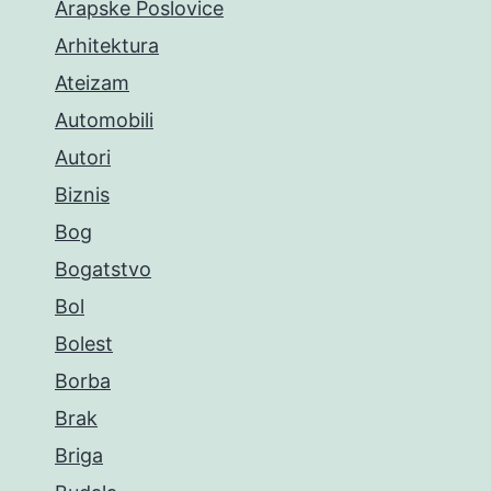
Arapske Poslovice
Arhitektura
Ateizam
Automobili
Autori
Biznis
Bog
Bogatstvo
Bol
Bolest
Borba
Brak
Briga