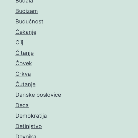
Budala
Budizam
Budućnost
Čekanje
Cilj
Čitanje
Čovek
Crkva
Ćutanje
Danske poslovice
Deca
Demokratija
Detinjstvo
Devojka