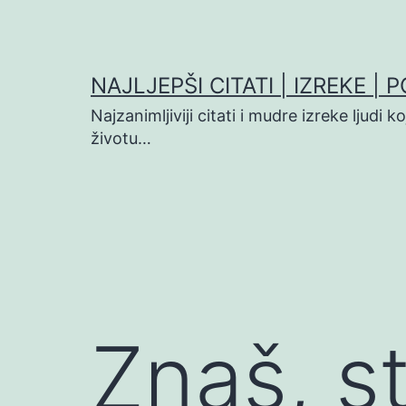
Preskoči
na
sadržaj
NAJLJEPŠI CITATI | IZREKE | 
Najzanimljiviji citati i mudre izreke ljudi 
životu…
Znaš, st