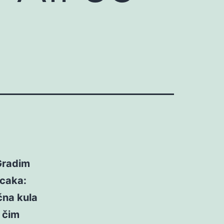
 Gradim
 caka:
ična kula
 čim