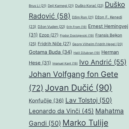
Duško
Duško Korać
(22)
Brus Li
(21)
Dejl Karnegi
(21)
Radović
(58)
Džon F. Kenedi
Džim Ron
(21)
Ernest Hemingvej
(23)
Džon Vuden
(22)
Erih From
(19)
(31)
Ezop
(27)
Fransis Bejkon
Fjodor Dostojevski
(19)
Fridrih Niče
(27)
(25)
Georg Vilhelm Fridrih Hegel
(20)
Gotama Buda
(34)
Herman
Halil Džubran
(19)
Ivo Andrić
(55)
Hese
(31)
Imanuel Kant
(19)
Johan Volfgang fon Gete
Jovan Dučić
(90)
(72)
Lav Tolstoj
(50)
Konfučije
(36)
Mahatma
Leonardo da Vinči
(45)
Marko Tulije
Gandi
(50)