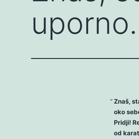
uporno
Znaš, st
oko sebe
Pridji! 
od kara