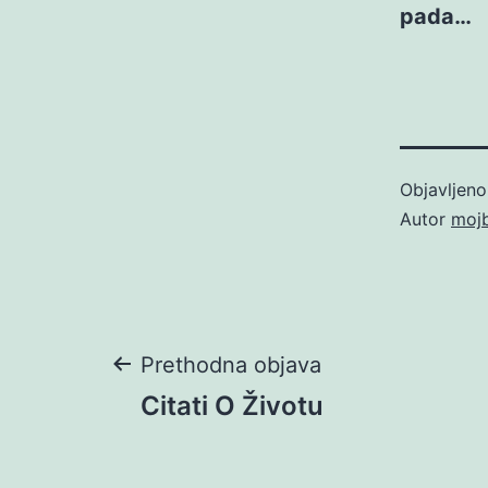
pada…
Objavljen
Autor
moj
Navigacija
Prethodna objava
Citati O Životu
objava