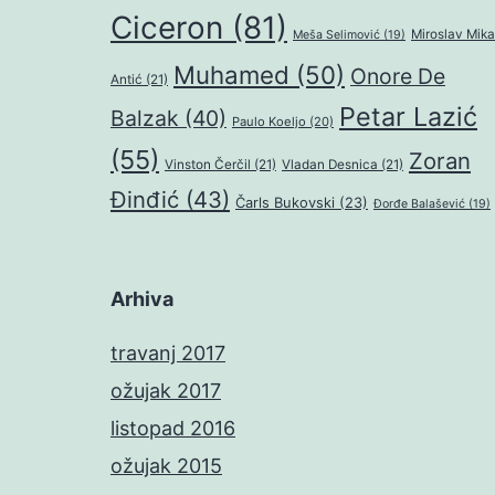
Ciceron
(81)
Miroslav Mika
Meša Selimović
(19)
Muhamed
(50)
Onore De
Antić
(21)
Petar Lazić
Balzak
(40)
Paulo Koeljo
(20)
(55)
Zoran
Vinston Čerčil
(21)
Vladan Desnica
(21)
Đinđić
(43)
Čarls Bukovski
(23)
Đorđe Balašević
(19)
Arhiva
travanj 2017
ožujak 2017
listopad 2016
ožujak 2015