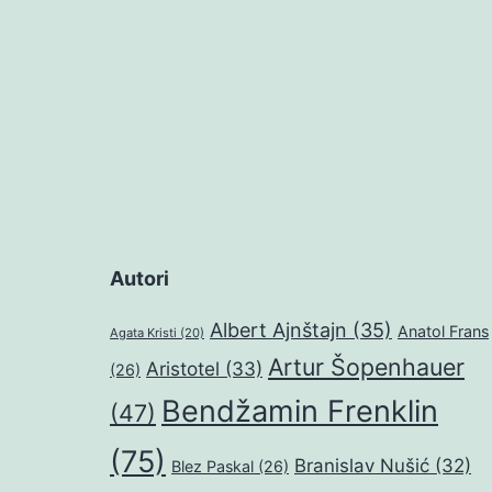
Autori
Albert Ajnštajn
(35)
Anatol Frans
Agata Kristi
(20)
Artur Šopenhauer
Aristotel
(33)
(26)
Bendžamin Frenklin
(47)
(75)
Branislav Nušić
(32)
Blez Paskal
(26)