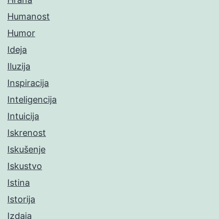
Humanost
Humor
Ideja
Iluzija
Inspiracija
Inteligencija
Intuicija
Iskrenost
Iskušenje
Iskustvo
Istina
Istorija
Izdaja