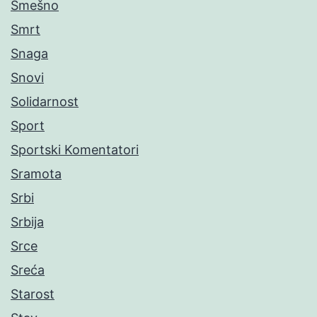
Smešno
Smrt
Snaga
Snovi
Solidarnost
Sport
Sportski Komentatori
Sramota
Srbi
Srbija
Srce
Sreća
Starost