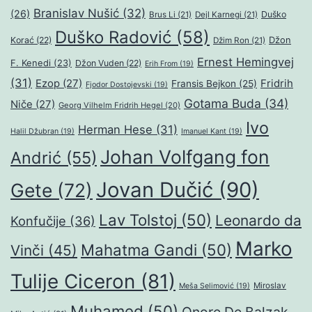
Branislav Nušić
(32)
(26)
Duško
Brus Li
(21)
Dejl Karnegi
(21)
Duško Radović
(58)
Džon
Korać
(22)
Džim Ron
(21)
Ernest Hemingvej
F. Kenedi
(23)
Džon Vuden
(22)
Erih From
(19)
(31)
Ezop
(27)
Fridrih
Fransis Bejkon
(25)
Fjodor Dostojevski
(19)
Gotama Buda
(34)
Niče
(27)
Georg Vilhelm Fridrih Hegel
(20)
Ivo
Herman Hese
(31)
Halil Džubran
(19)
Imanuel Kant
(19)
Johan Volfgang fon
Andrić
(55)
Jovan Dučić
(90)
Gete
(72)
Lav Tolstoj
(50)
Leonardo da
Konfučije
(36)
Marko
Mahatma Gandi
(50)
Vinči
(45)
Tulije Ciceron
(81)
Miroslav
Meša Selimović
(19)
Muhamed
(50)