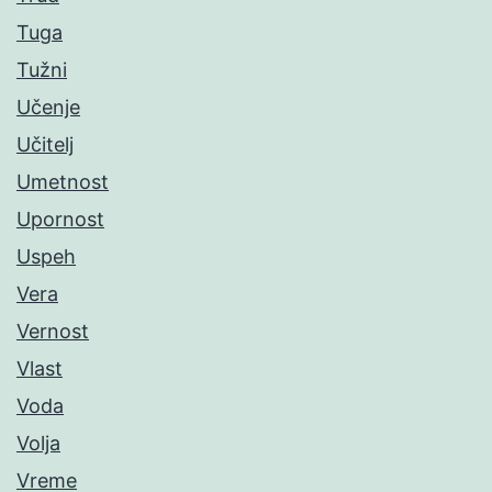
Tuga
Tužni
Učenje
Učitelj
Umetnost
Upornost
Uspeh
Vera
Vernost
Vlast
Voda
Volja
Vreme