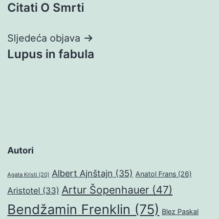
Citati O Smrti
objava
Sljedeća objava
Lupus in fabula
Autori
Albert Ajnštajn
(35)
Anatol Frans
(26)
Agata Kristi
(20)
Artur Šopenhauer
(47)
Aristotel
(33)
Bendžamin Frenklin
(75)
Blez Paskal