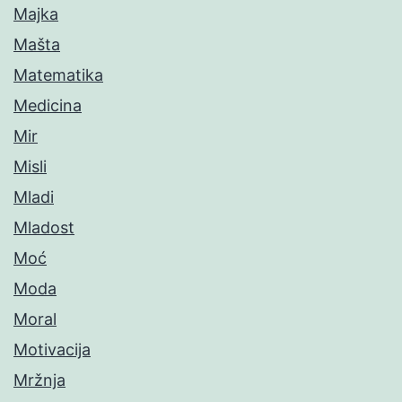
Majka
Mašta
Matematika
Medicina
Mir
Misli
Mladi
Mladost
Moć
Moda
Moral
Motivacija
Mržnja