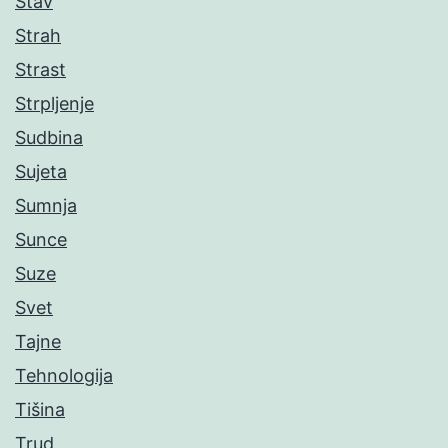
Stav
Strah
Strast
Strpljenje
Sudbina
Sujeta
Sumnja
Sunce
Suze
Svet
Tajne
Tehnologija
Tišina
Trud