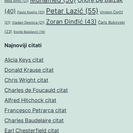
Onore De Balzak
Mika Antić
(21)
Petar Lazić
(55)
(40)
Paulo Koeljo
(20)
Vinston Čerčil
Zoran Đinđić
(43)
Čarls Bukovski
(21)
Vladan Desnica
(21)
(23)
Đorđe Balašević
(19)
Najnoviji citati
Alicia Keys citat
Donald Krause citat
Chris Wright citat
Charles de Foucauld citat
Alfred Hitchock citat
Francesco Petrarca citat
Charles Baudelaire citat
Earl Chesterfield citat