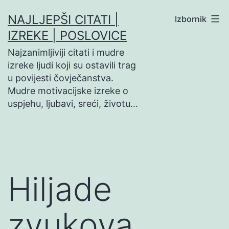
Preskoči
NAJLJEPŠI CITATI |
Izbornik
na
IZREKE | POSLOVICE
sadržaj
Najzanimljiviji citati i mudre
izreke ljudi koji su ostavili trag
u povijesti čovječanstva.
Mudre motivacijske izreke o
uspjehu, ljubavi, sreći, životu…
Hiljade
zvukova,