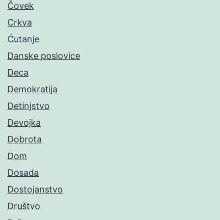
Čovek
Crkva
Ćutanje
Danske poslovice
Deca
Demokratija
Detinjstvo
Devojka
Dobrota
Dom
Dosada
Dostojanstvo
Društvo