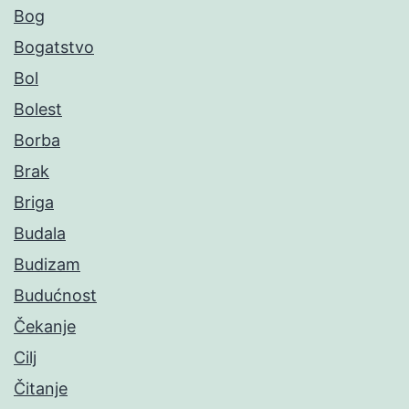
Bog
Bogatstvo
Bol
Bolest
Borba
Brak
Briga
Budala
Budizam
Budućnost
Čekanje
Cilj
Čitanje