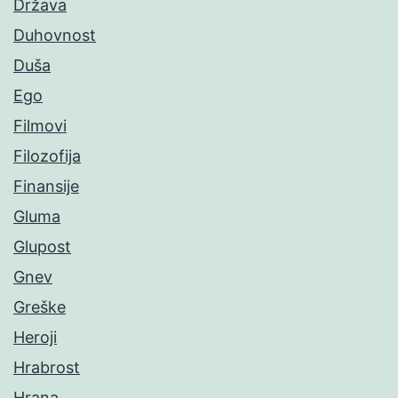
Država
Duhovnost
Duša
Ego
Filmovi
Filozofija
Finansije
Gluma
Glupost
Gnev
Greške
Heroji
Hrabrost
Hrana