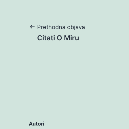
Navigacija
Prethodna objava
Citati O Miru
objava
Autori