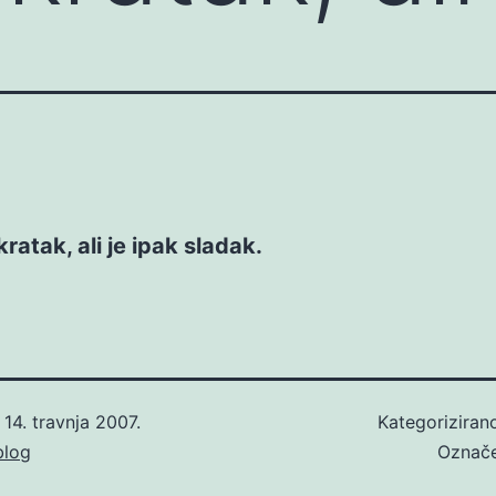
kratak, ali je ipak sladak.
o
14. travnja 2007.
Kategorizira
blog
Označ