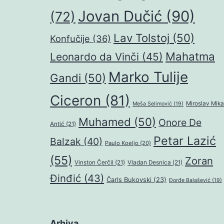
Jovan Dučić
(90)
(72)
Lav Tolstoj
(50)
Konfučije
(36)
Mahatma
Leonardo da Vinči
(45)
Marko Tulije
Gandi
(50)
Ciceron
(81)
Miroslav Mika
Meša Selimović
(19)
Muhamed
(50)
Onore De
Antić
(21)
Petar Lazić
Balzak
(40)
Paulo Koeljo
(20)
(55)
Zoran
Vinston Čerčil
(21)
Vladan Desnica
(21)
Đinđić
(43)
Čarls Bukovski
(23)
Đorđe Balašević
(19)
Arhiva