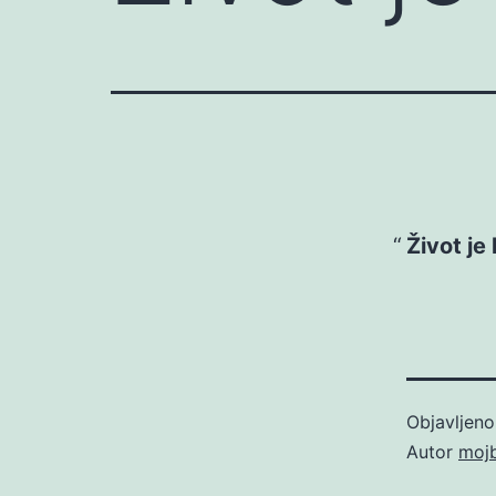
Život je 
Objavljen
Autor
moj