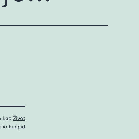
no kao
Život
eno
Euripid