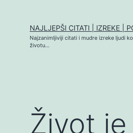
Preskoči
na
sadržaj
NAJLJEPŠI CITATI | IZREKE | 
Najzanimljiviji citati i mudre izreke ljudi 
životu…
Život je