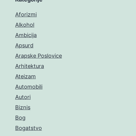
Aforizmi
Alkohol
Ambicija
Apsurd
Arapske Poslovice
Arhitektura
Ateizam
Automobili
Autori
Biznis
Bog
Bogatstvo