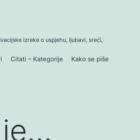
ivacijske izreke o uspjehu, ljubavi, sreći,
i
Citati – Kategorije
Kako se piše
i je…