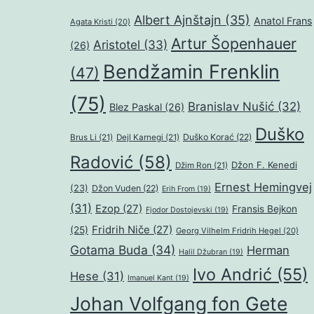
Albert Ajnštajn
(35)
Anatol Frans
Agata Kristi
(20)
Artur Šopenhauer
Aristotel
(33)
(26)
Bendžamin Frenklin
(47)
(75)
Branislav Nušić
(32)
Blez Paskal
(26)
Duško
Duško Korać
(22)
Brus Li
(21)
Dejl Karnegi
(21)
Radović
(58)
Džon F. Kenedi
Džim Ron
(21)
Ernest Hemingvej
(23)
Džon Vuden
(22)
Erih From
(19)
(31)
Ezop
(27)
Fransis Bejkon
Fjodor Dostojevski
(19)
Fridrih Niče
(27)
(25)
Georg Vilhelm Fridrih Hegel
(20)
Gotama Buda
(34)
Herman
Halil Džubran
(19)
Ivo Andrić
(55)
Hese
(31)
Imanuel Kant
(19)
Johan Volfgang fon Gete