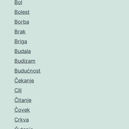
Bol
Bolest
Borba
Brak
Briga
Budala
Budizam
Budućnost
Čekanje
Cilj
Čitanje
Čovek
Crkva