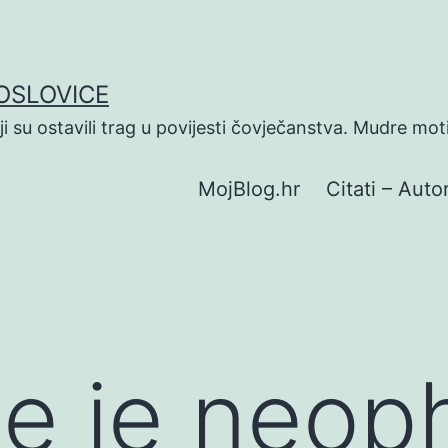
POSLOVICE
koji su ostavili trag u povijesti čovječanstva. Mudre mot
MojBlog.hr
Citati – Autor
je je neo