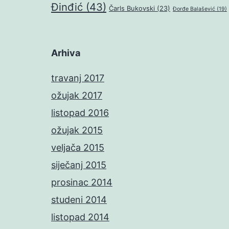
Đinđić
(43)
Čarls Bukovski
(23)
Đorđe Balašević
(19)
Arhiva
travanj 2017
ožujak 2017
listopad 2016
ožujak 2015
veljača 2015
siječanj 2015
prosinac 2014
studeni 2014
listopad 2014