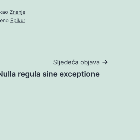
 kao
Znanje
čeno
Epikur
Sljedeća objava
Nulla regula sine exceptione