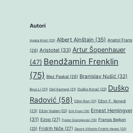
Autori
Albert Ajnštajn
(35)
Anatol Frans
Agata Kristi
(20)
Artur Šopenhauer
Aristotel
(33)
(26)
Bendžamin Frenklin
(47)
(75)
Branislav Nušić
(32)
Blez Paskal
(26)
Duško
Duško Korać
(22)
Brus Li
(21)
Dejl Karnegi
(21)
Radović
(58)
Džon F. Kenedi
Džim Ron
(21)
Ernest Hemingvej
(23)
Džon Vuden
(22)
Erih From
(19)
(31)
Ezop
(27)
Fransis Bejkon
Fjodor Dostojevski
(19)
Fridrih Niče
(27)
(25)
Georg Vilhelm Fridrih Hegel
(20)