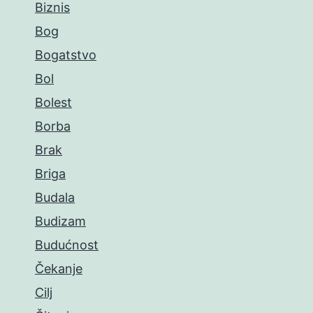
Biznis
Bog
Bogatstvo
Bol
Bolest
Borba
Brak
Briga
Budala
Budizam
Budućnost
Čekanje
Cilj