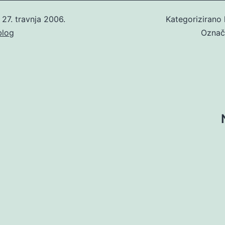
o
27. travnja 2006.
Kategorizirano
blog
Ozna