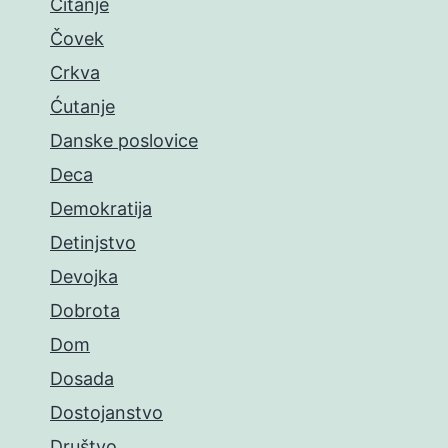
Čitanje
Čovek
Crkva
Ćutanje
Danske poslovice
Deca
Demokratija
Detinjstvo
Devojka
Dobrota
Dom
Dosada
Dostojanstvo
Društvo