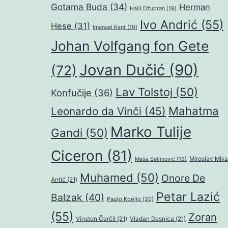
Gotama Buda
(34)
Herman
Halil Džubran
(19)
Ivo Andrić
(55)
Hese
(31)
Imanuel Kant
(19)
Johan Volfgang fon Gete
Jovan Dučić
(90)
(72)
Lav Tolstoj
(50)
Konfučije
(36)
Mahatma
Leonardo da Vinči
(45)
Marko Tulije
Gandi
(50)
Ciceron
(81)
Miroslav Mika
Meša Selimović
(19)
Muhamed
(50)
Onore De
Antić
(21)
Petar Lazić
Balzak
(40)
Paulo Koeljo
(20)
(55)
Zoran
Vinston Čerčil
(21)
Vladan Desnica
(21)