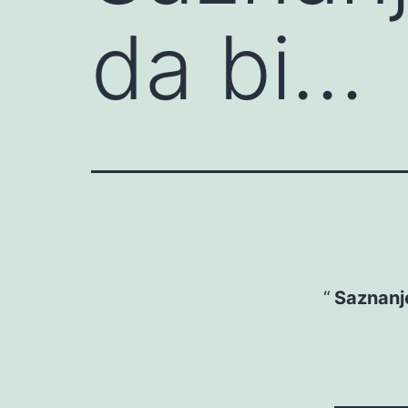
da bi…
Saznanje