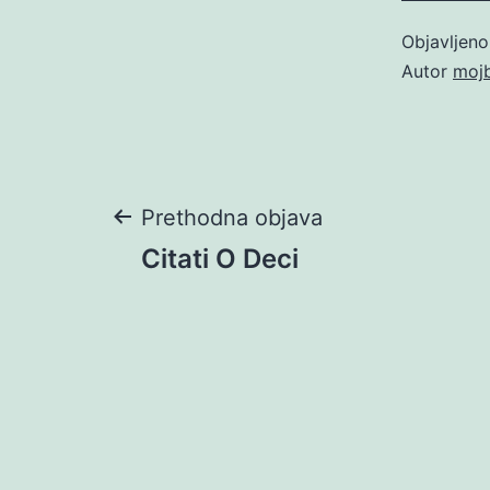
Objavljen
Autor
moj
Navigacija
Prethodna objava
Citati O Deci
objava