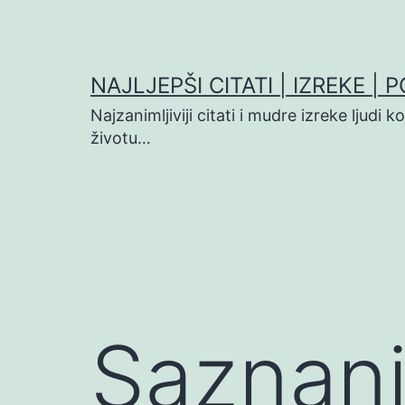
Preskoči
na
sadržaj
NAJLJEPŠI CITATI | IZREKE | 
Najzanimljiviji citati i mudre izreke ljudi 
životu…
Saznan