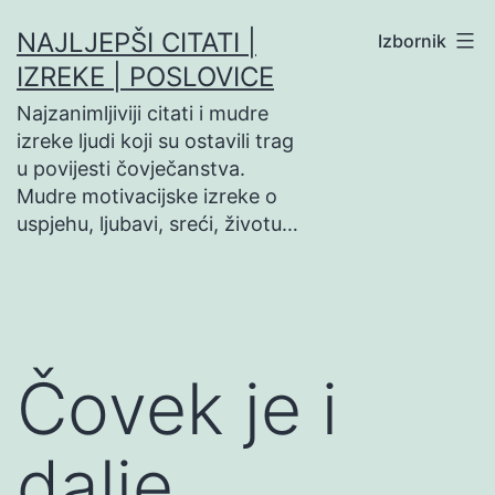
Preskoči
NAJLJEPŠI CITATI |
Izbornik
na
IZREKE | POSLOVICE
sadržaj
Najzanimljiviji citati i mudre
izreke ljudi koji su ostavili trag
u povijesti čovječanstva.
Mudre motivacijske izreke o
uspjehu, ljubavi, sreći, životu…
Čovek je i
dalje