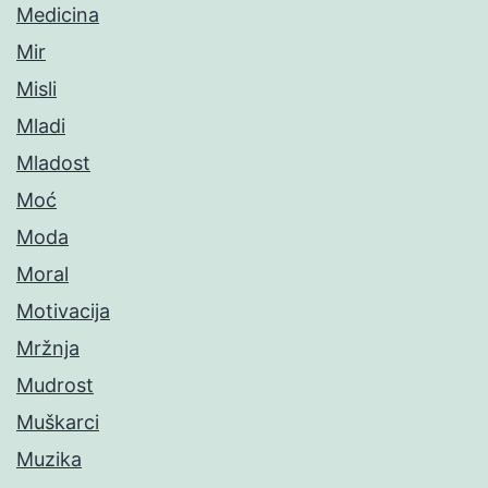
Medicina
Mir
Misli
Mladi
Mladost
Moć
Moda
Moral
Motivacija
Mržnja
Mudrost
Muškarci
Muzika