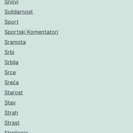
Snovi
Solidarnost
Sport
Sportski Komentatori
Sramota
Srbi
Srbija
Srce
Sreća
Starost
Stav
Strah
Strast
Strpljenje