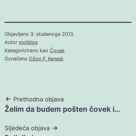
Objavljeno
3. studenoga 2013.
Autor
mojblog
Kategorizirano kao
Čovek
Označeno
Džon F. Kenedi
Navigacija
Prethodna objava
Želim da budem pošten čovek i…
objava
Sljedeća objava