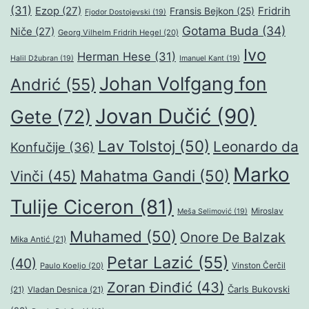
(31)
Ezop
(27)
Fridrih
Fransis Bejkon
(25)
Fjodor Dostojevski
(19)
Gotama Buda
(34)
Niče
(27)
Georg Vilhelm Fridrih Hegel
(20)
Ivo
Herman Hese
(31)
Halil Džubran
(19)
Imanuel Kant
(19)
Johan Volfgang fon
Andrić
(55)
Jovan Dučić
(90)
Gete
(72)
Lav Tolstoj
(50)
Leonardo da
Konfučije
(36)
Marko
Mahatma Gandi
(50)
Vinči
(45)
Tulije Ciceron
(81)
Miroslav
Meša Selimović
(19)
Muhamed
(50)
Onore De Balzak
Mika Antić
(21)
Petar Lazić
(55)
(40)
Paulo Koeljo
(20)
Vinston Čerčil
Zoran Đinđić
(43)
Čarls Bukovski
(21)
Vladan Desnica
(21)