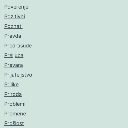
Poverenje
Pozitivni
Poznati
Pravda
Predrasude
Preljuba
Prevara
Prijateljstvo
Prilike
Priroda
Problemi
Promene
Prošlost