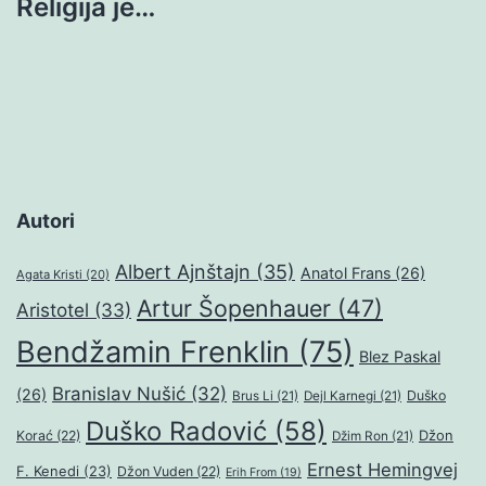
Religija je…
Autori
Albert Ajnštajn
(35)
Anatol Frans
(26)
Agata Kristi
(20)
Artur Šopenhauer
(47)
Aristotel
(33)
Bendžamin Frenklin
(75)
Blez Paskal
Branislav Nušić
(32)
(26)
Duško
Brus Li
(21)
Dejl Karnegi
(21)
Duško Radović
(58)
Džon
Korać
(22)
Džim Ron
(21)
Ernest Hemingvej
F. Kenedi
(23)
Džon Vuden
(22)
Erih From
(19)