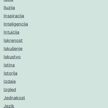
Iluzija
Inspiracija
Inteligencija
Intuicija
Iskrenost
Iskušenje
Iskustvo
Istina
Istorija
Izdaja
Izgled
Jednakost
Jezik