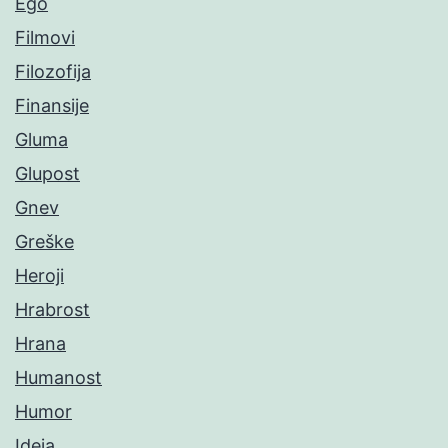
Ego
Filmovi
Filozofija
Finansije
Gluma
Glupost
Gnev
Greške
Heroji
Hrabrost
Hrana
Humanost
Humor
Ideja