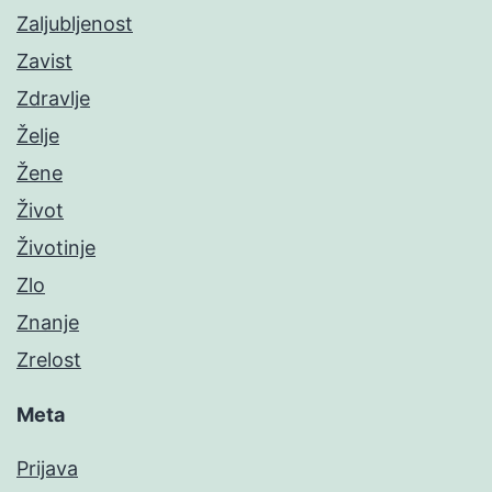
Zaljubljenost
Zavist
Zdravlje
Želje
Žene
Život
Životinje
Zlo
Znanje
Zrelost
Meta
Prijava