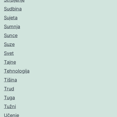
Sudbina
Sujeta
Sumnja
Sunce
Suze
Svet
Tajne
Tehnologija
Tišina
Trud
Tuga
Tužni
Učenje