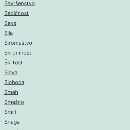
Savršenstvo
Sebičnost
Seks
Sila
Siromaštvo
Skromnost
Škrtost
Slava
Sloboda
Smeh
Smešno
Smrt
Snaga