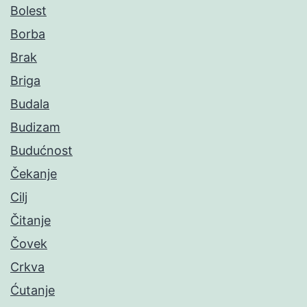
Bolest
Borba
Brak
Briga
Budala
Budizam
Budućnost
Čekanje
Cilj
Čitanje
Čovek
Crkva
Ćutanje