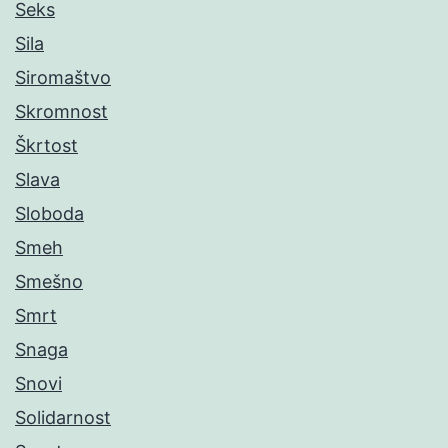
Seks
Sila
Siromaštvo
Skromnost
Škrtost
Slava
Sloboda
Smeh
Smešno
Smrt
Snaga
Snovi
Solidarnost