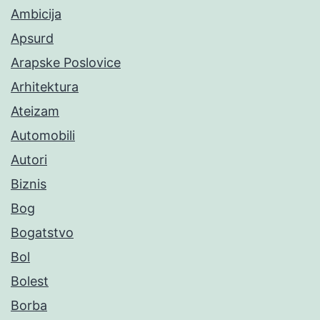
Ambicija
Apsurd
Arapske Poslovice
Arhitektura
Ateizam
Automobili
Autori
Biznis
Bog
Bogatstvo
Bol
Bolest
Borba