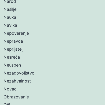
Narod
Nasilje
Nauka
Navika
Nepoverenje
Nepravda
Neprijatelji
Nesreća
Neuspeh
Nezadovoljstvo
Nezahvalnost
Novac
Obrazovanje
Oči