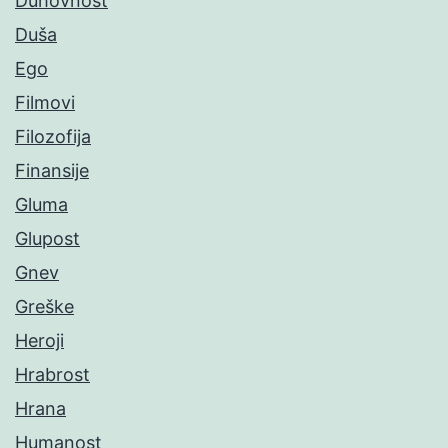
Duhovnost
Duša
Ego
Filmovi
Filozofija
Finansije
Gluma
Glupost
Gnev
Greške
Heroji
Hrabrost
Hrana
Humanost