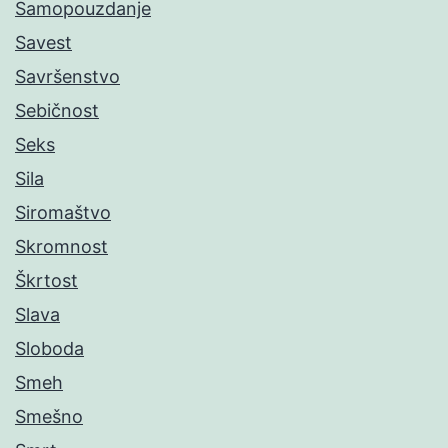
Samopouzdanje
Savest
Savršenstvo
Sebičnost
Seks
Sila
Siromaštvo
Skromnost
Škrtost
Slava
Sloboda
Smeh
Smešno