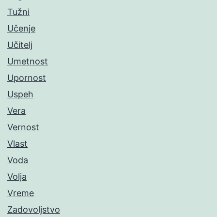
Tužni
Učenje
Učitelj
Umetnost
Upornost
Uspeh
Vera
Vernost
Vlast
Voda
Volja
Vreme
Zadovoljstvo