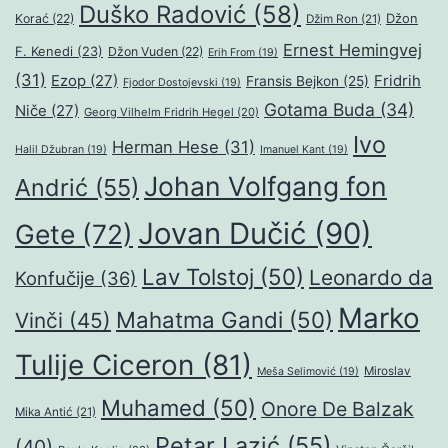
Duško Radović
(58)
Džon
Korać
(22)
Džim Ron
(21)
Ernest Hemingvej
F. Kenedi
(23)
Džon Vuden
(22)
Erih From
(19)
(31)
Ezop
(27)
Fridrih
Fransis Bejkon
(25)
Fjodor Dostojevski
(19)
Gotama Buda
(34)
Niče
(27)
Georg Vilhelm Fridrih Hegel
(20)
Ivo
Herman Hese
(31)
Halil Džubran
(19)
Imanuel Kant
(19)
Johan Volfgang fon
Andrić
(55)
Jovan Dučić
(90)
Gete
(72)
Lav Tolstoj
(50)
Leonardo da
Konfučije
(36)
Marko
Mahatma Gandi
(50)
Vinči
(45)
Tulije Ciceron
(81)
Miroslav
Meša Selimović
(19)
Muhamed
(50)
Onore De Balzak
Mika Antić
(21)
Petar Lazić
(55)
(40)