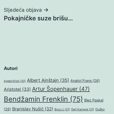
Sljedeća objava
Pokajničke suze brišu…
Autori
Albert Ajnštajn
(35)
Anatol Frans
(26)
Agata Kristi
(20)
Artur Šopenhauer
(47)
Aristotel
(33)
Bendžamin Frenklin
(75)
Blez Paskal
Branislav Nušić
(32)
(26)
Duško
Brus Li
(21)
Dejl Karnegi
(21)