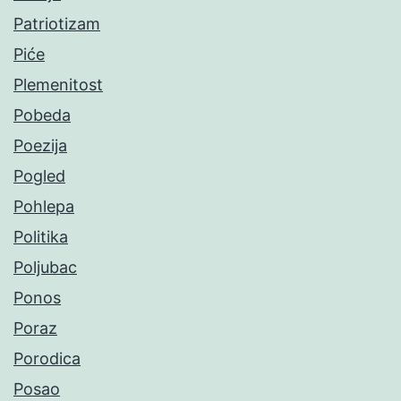
Patriotizam
Piće
Plemenitost
Pobeda
Poezija
Pogled
Pohlepa
Politika
Poljubac
Ponos
Poraz
Porodica
Posao