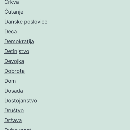
Crkva
Ćutanje
Danske poslovice
Deca
Demokratija
Detinjstvo
Devojka
Dobrota
Dom
Dosada
Dostojanstvo
Društvo
Država