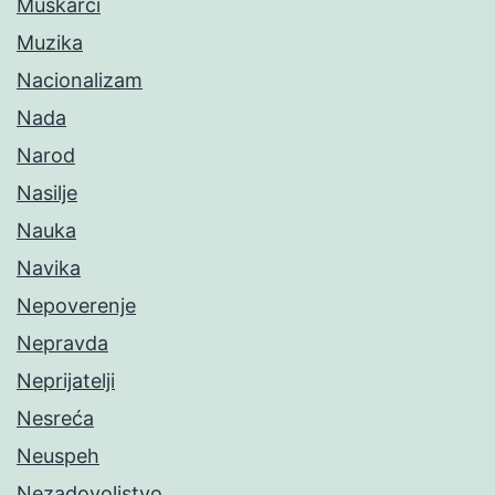
Muškarci
Muzika
Nacionalizam
Nada
Narod
Nasilje
Nauka
Navika
Nepoverenje
Nepravda
Neprijatelji
Nesreća
Neuspeh
Nezadovoljstvo