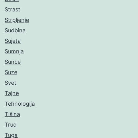
Strast
Strpljenje
Sudbina
Sujeta
Sumnja
Sunce
Suze
Svet
Tajne
Tehnologija
Tišina
Trud
Tuga