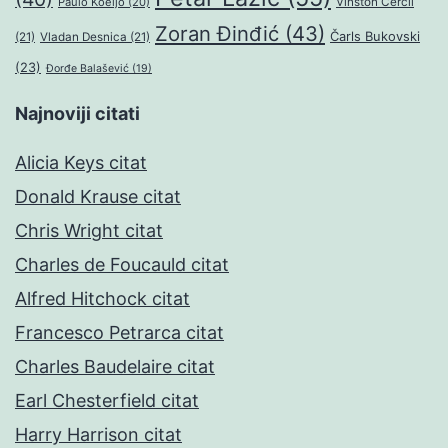
Paulo Koeljo
(20)
Vinston Čerčil
Zoran Đinđić
(43)
Čarls Bukovski
(21)
Vladan Desnica
(21)
(23)
Đorđe Balašević
(19)
Najnoviji citati
Alicia Keys citat
Donald Krause citat
Chris Wright citat
Charles de Foucauld citat
Alfred Hitchock citat
Francesco Petrarca citat
Charles Baudelaire citat
Earl Chesterfield citat
Harry Harrison citat