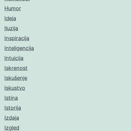
Humor
Ideja
Iluzija
Inspiracija
Inteligencija
Intuicija
Iskrenost
Iskušenje
Iskustvo
Istina
Istorija
Izdaja
Izgled