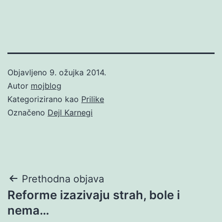
Objavljeno
9. ožujka 2014.
Autor
mojblog
Kategorizirano kao
Prilike
Označeno
Dejl Karnegi
Navigacija
Prethodna objava
Reforme izazivaju strah, bole i
objava
nema…