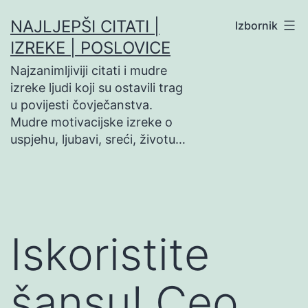
Preskoči
NAJLJEPŠI CITATI |
Izbornik
na
IZREKE | POSLOVICE
sadržaj
Najzanimljiviji citati i mudre
izreke ljudi koji su ostavili trag
u povijesti čovječanstva.
Mudre motivacijske izreke o
uspjehu, ljubavi, sreći, životu…
Iskoristite
šansu! Ceo