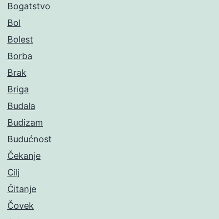
Bogatstvo
Bol
Bolest
Borba
Brak
Briga
Budala
Budizam
Budućnost
Čekanje
Cilj
Čitanje
Čovek