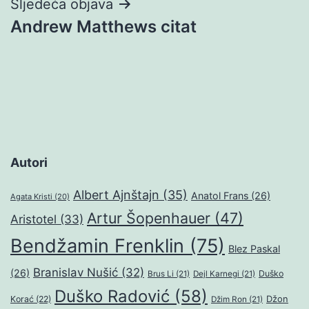
Sljedeća objava
Andrew Matthews citat
Autori
Albert Ajnštajn
(35)
Anatol Frans
(26)
Agata Kristi
(20)
Artur Šopenhauer
(47)
Aristotel
(33)
Bendžamin Frenklin
(75)
Blez Paskal
Branislav Nušić
(32)
(26)
Duško
Brus Li
(21)
Dejl Karnegi
(21)
Duško Radović
(58)
Džon
Korać
(22)
Džim Ron
(21)