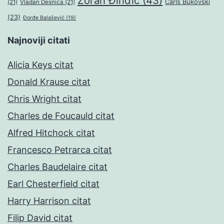
Zoran Đinđić
(43)
Čarls Bukovski
(21)
Vladan Desnica
(21)
(23)
Đorđe Balašević
(19)
Najnoviji citati
Alicia Keys citat
Donald Krause citat
Chris Wright citat
Charles de Foucauld citat
Alfred Hitchock citat
Francesco Petrarca citat
Charles Baudelaire citat
Earl Chesterfield citat
Harry Harrison citat
Filip David citat