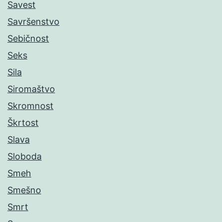
Savest
Savršenstvo
Sebičnost
Seks
Sila
Siromaštvo
Skromnost
Škrtost
Slava
Sloboda
Smeh
Smešno
Smrt