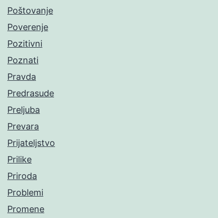
Poštovanje
Poverenje
Pozitivni
Poznati
Pravda
Predrasude
Preljuba
Prevara
Prijateljstvo
Prilike
Priroda
Problemi
Promene