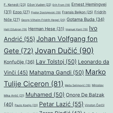
Ernest Hemingvej
F. Kenedi
(23)
Džon Vuden
(22)
Erih From
(19)
(31)
Ezop
(27)
Fridrih
Fransis Bejkon
(25)
Fjodor Dostojevski
(19)
Gotama Buda
(34)
Niče
(27)
Georg Vilhelm Fridrih Hegel
(20)
Ivo
Herman Hese
(31)
Halil Džubran
(19)
Imanuel Kant
(19)
Johan Volfgang fon
Andrić
(55)
Jovan Dučić
(90)
Gete
(72)
Lav Tolstoj
(50)
Leonardo da
Konfučije
(36)
Marko
Mahatma Gandi
(50)
Vinči
(45)
Tulije Ciceron
(81)
Miroslav
Meša Selimović
(19)
Muhamed
(50)
Onore De Balzak
Mika Antić
(21)
Petar Lazić
(55)
(40)
Paulo Koeljo
(20)
Vinston Čerčil