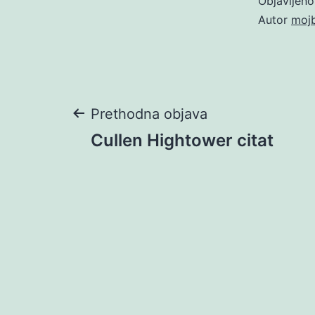
Objavljen
Autor
moj
Navigacija
Prethodna objava
Cullen Hightower citat
objava