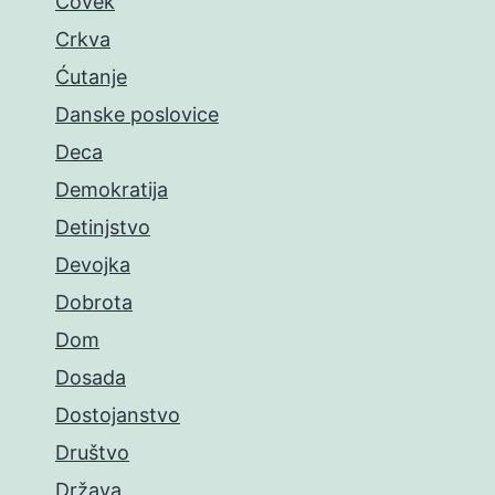
Čovek
Crkva
Ćutanje
Danske poslovice
Deca
Demokratija
Detinjstvo
Devojka
Dobrota
Dom
Dosada
Dostojanstvo
Društvo
Država