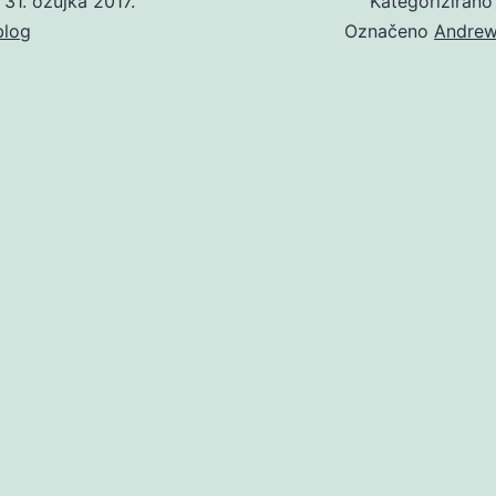
o
31. ožujka 2017.
Kategoriziran
blog
Označeno
Andrew