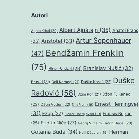
Autori
Albert Ajnštajn
(35)
Anatol Frans
Agata Kristi
(20)
Artur Šopenhauer
Aristotel
(33)
(26)
Bendžamin Frenklin
(47)
(75)
Branislav Nušić
(32)
Blez Paskal
(26)
Duško
Duško Korać
(22)
Brus Li
(21)
Dejl Karnegi
(21)
Radović
(58)
Džon F. Kenedi
Džim Ron
(21)
Ernest Hemingvej
(23)
Džon Vuden
(22)
Erih From
(19)
(31)
Ezop
(27)
Fransis Bejkon
Fjodor Dostojevski
(19)
Fridrih Niče
(27)
(25)
Georg Vilhelm Fridrih Hegel
(20)
Gotama Buda
(34)
Herman
Halil Džubran
(19)