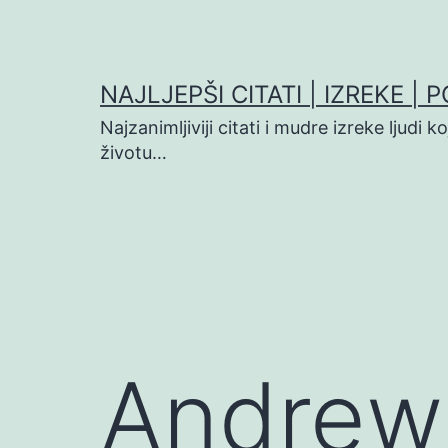
Preskoči
na
sadržaj
NAJLJEPŠI CITATI | IZREKE | 
Najzanimljiviji citati i mudre izreke ljudi 
životu…
Andrew 