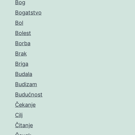
Bog
Bogatstvo
Bol
Bolest
Borba
Brak
Briga
Budala
Budizam
Budućnost
Čekanje
Cilj
Čitanje