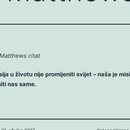
Matthews citat
ja u životu nije promijeniti svijet – naša je mis
iti nas same.