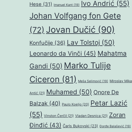
Ivo Andrić
(55)
Hese
(31)
Imanuel Kant
(19)
Johan Volfgang fon Gete
Jovan Dučić
(90)
(72)
Lav Tolstoj
(50)
Konfučije
(36)
Mahatma
Leonardo da Vinči
(45)
Marko Tulije
Gandi
(50)
Ciceron
(81)
Miroslav Mika
Meša Selimović
(19)
Muhamed
(50)
Onore De
Antić
(21)
Petar Lazić
Balzak
(40)
Paulo Koeljo
(20)
(55)
Zoran
Vinston Čerčil
(21)
Vladan Desnica
(21)
Đinđić
(43)
Čarls Bukovski
(23)
Đorđe Balašević
(19)