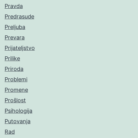
Pravda
Predrasude
Preljuba
Prevara
Prijateljstvo
Prilike
Priroda
Problemi
Promene
Prošlost
Psihologija
Putovanja
Rad