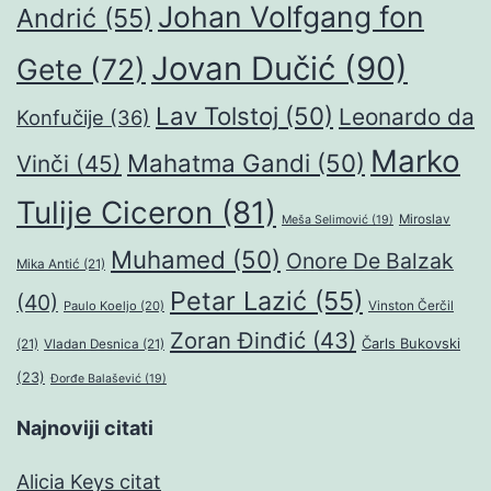
Johan Volfgang fon
Andrić
(55)
Jovan Dučić
(90)
Gete
(72)
Lav Tolstoj
(50)
Leonardo da
Konfučije
(36)
Marko
Mahatma Gandi
(50)
Vinči
(45)
Tulije Ciceron
(81)
Miroslav
Meša Selimović
(19)
Muhamed
(50)
Onore De Balzak
Mika Antić
(21)
Petar Lazić
(55)
(40)
Paulo Koeljo
(20)
Vinston Čerčil
Zoran Đinđić
(43)
Čarls Bukovski
(21)
Vladan Desnica
(21)
(23)
Đorđe Balašević
(19)
Najnoviji citati
Alicia Keys citat