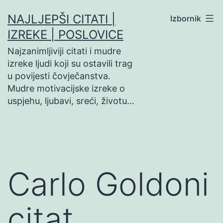
Preskoči
NAJLJEPŠI CITATI |
Izbornik
na
IZREKE | POSLOVICE
sadržaj
Najzanimljiviji citati i mudre
izreke ljudi koji su ostavili trag
u povijesti čovječanstva.
Mudre motivacijske izreke o
uspjehu, ljubavi, sreći, životu…
Carlo Goldoni
citat