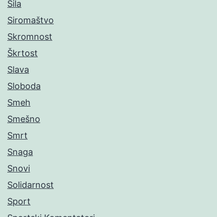
Sila
Siromaštvo
Skromnost
Škrtost
Slava
Sloboda
Smeh
Smešno
Smrt
Snaga
Snovi
Solidarnost
Sport