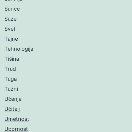
Sunce
Suze
Svet
Tajne
Tehnologija
Tišina
Trud
Tuga
Tužni
Učenje
Učitelj
Umetnost
Upornost