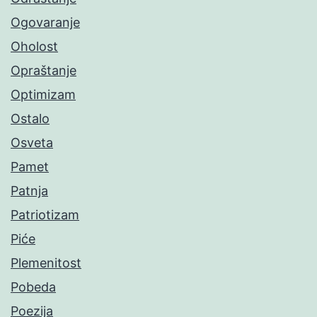
Ogovaranje
Oholost
Opraštanje
Optimizam
Ostalo
Osveta
Pamet
Patnja
Patriotizam
Piće
Plemenitost
Pobeda
Poezija