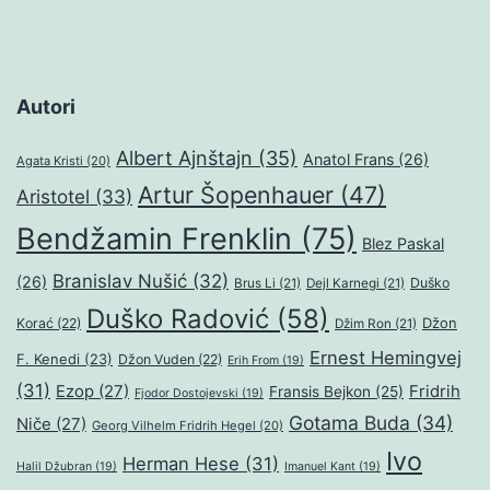
Autori
Albert Ajnštajn
(35)
Anatol Frans
(26)
Agata Kristi
(20)
Artur Šopenhauer
(47)
Aristotel
(33)
Bendžamin Frenklin
(75)
Blez Paskal
Branislav Nušić
(32)
(26)
Duško
Brus Li
(21)
Dejl Karnegi
(21)
Duško Radović
(58)
Džon
Korać
(22)
Džim Ron
(21)
Ernest Hemingvej
F. Kenedi
(23)
Džon Vuden
(22)
Erih From
(19)
(31)
Ezop
(27)
Fridrih
Fransis Bejkon
(25)
Fjodor Dostojevski
(19)
Gotama Buda
(34)
Niče
(27)
Georg Vilhelm Fridrih Hegel
(20)
Ivo
Herman Hese
(31)
Halil Džubran
(19)
Imanuel Kant
(19)