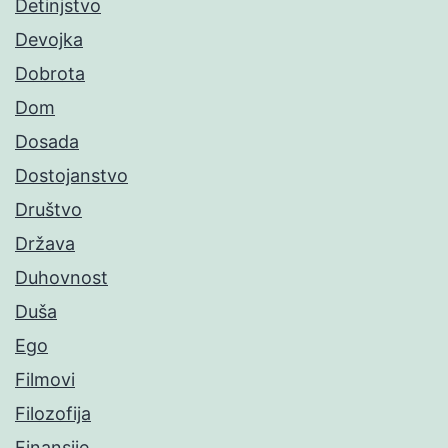
Detinjstvo
Devojka
Dobrota
Dom
Dosada
Dostojanstvo
Društvo
Država
Duhovnost
Duša
Ego
Filmovi
Filozofija
Finansije