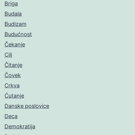
Briga
Budala
Budizam
Budućnost
Čekanje
Cilj
Čitanje
Čovek
Crkva
Ćutanje
Danske poslovice
Deca
Demokratija