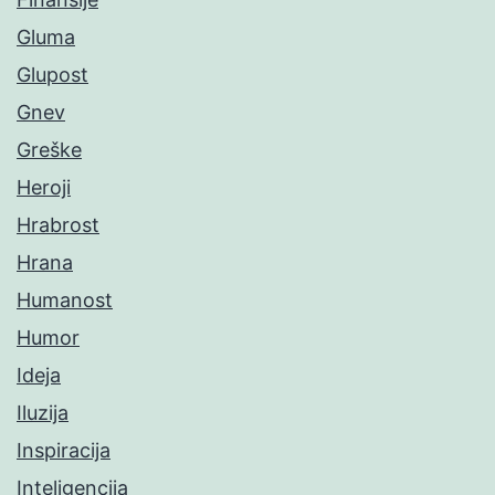
Gluma
Glupost
Gnev
Greške
Heroji
Hrabrost
Hrana
Humanost
Humor
Ideja
Iluzija
Inspiracija
Inteligencija