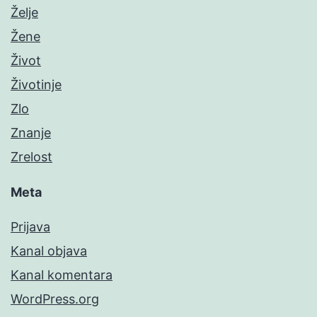
Želje
Žene
Život
Životinje
Zlo
Znanje
Zrelost
Meta
Prijava
Kanal objava
Kanal komentara
WordPress.org