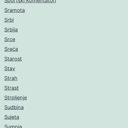
Sportski Komentatori
Sramota
Srbi
Srbija
Srce
Sreća
Starost
Stav
Strah
Strast
Strpljenje
Sudbina
Sujeta
Sumnja