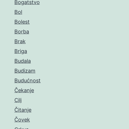
Bogatstvo
Bol
Bolest
Borba
Brak
Briga
Budala
Budizam
Budućnost
Čekanje
Cilj
Čitanje
Čovek