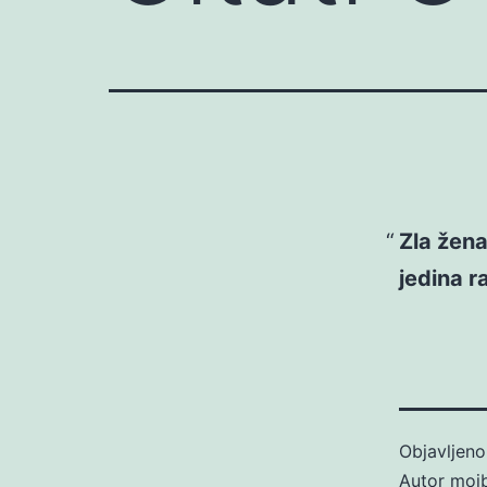
Zla žena
jedina r
Objavljen
Autor
moj