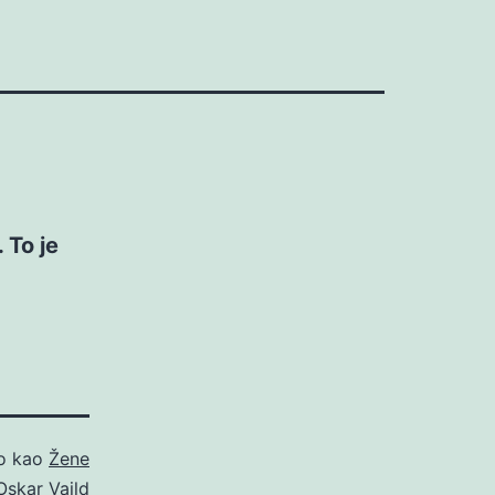
 To je
no kao
Žene
Oskar Vajld