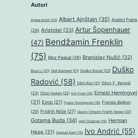
Autori
Albert Ajnštajn
(35)
Anatol Frans
Agata Kristi
(20)
Artur Šopenhauer
Aristotel
(33)
(26)
Bendžamin Frenklin
(47)
(75)
Branislav Nušić
(32)
Blez Paskal
(26)
Duško
Duško Korać
(22)
Brus Li
(21)
Dejl Karnegi
(21)
Radović
(58)
Džon F. Kenedi
Džim Ron
(21)
Ernest Hemingvej
(23)
Džon Vuden
(22)
Erih From
(19)
(31)
Ezop
(27)
Fransis Bejkon
Fjodor Dostojevski
(19)
Fridrih Niče
(27)
(25)
Georg Vilhelm Fridrih Hegel
(20)
Gotama Buda
(34)
Herman
Halil Džubran
(19)
Ivo Andrić
(55)
Hese
(31)
Imanuel Kant
(19)