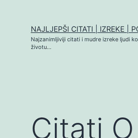
Preskoči
na
sadržaj
NAJLJEPŠI CITATI | IZREKE | 
Najzanimljiviji citati i mudre izreke ljudi 
životu…
Citati 