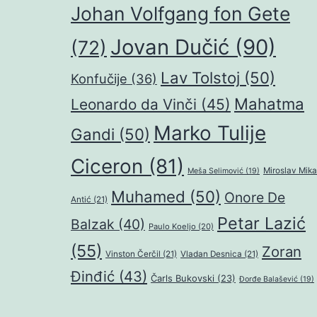
Johan Volfgang fon Gete
Jovan Dučić
(90)
(72)
Lav Tolstoj
(50)
Konfučije
(36)
Mahatma
Leonardo da Vinči
(45)
Marko Tulije
Gandi
(50)
Ciceron
(81)
Miroslav Mika
Meša Selimović
(19)
Muhamed
(50)
Onore De
Antić
(21)
Petar Lazić
Balzak
(40)
Paulo Koeljo
(20)
(55)
Zoran
Vinston Čerčil
(21)
Vladan Desnica
(21)
Đinđić
(43)
Čarls Bukovski
(23)
Đorđe Balašević
(19)