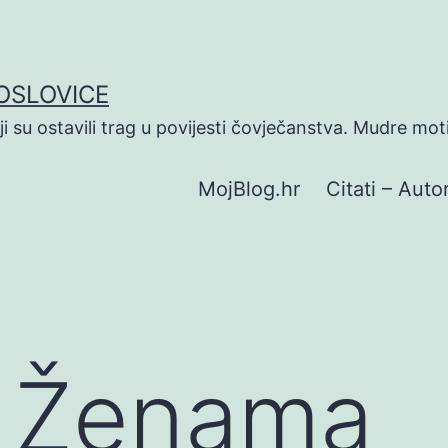
POSLOVICE
koji su ostavili trag u povijesti čovječanstva. Mudre mot
MojBlog.hr
Citati – Autor
O Ženama