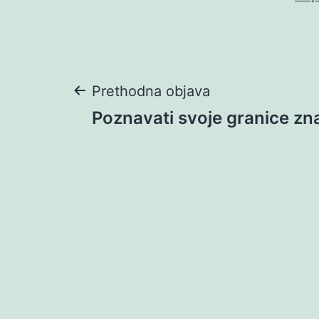
Navigacija
Prethodna objava
Poznavati svoje granice zn
objava