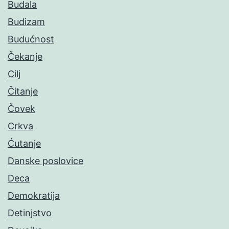
Budala
Budizam
Budućnost
Čekanje
Cilj
Čitanje
Čovek
Crkva
Ćutanje
Danske poslovice
Deca
Demokratija
Detinjstvo