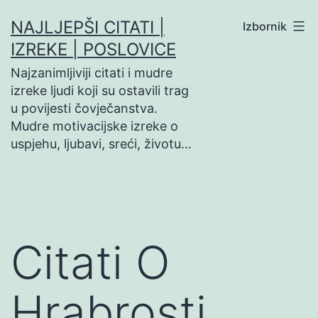
Preskoči
NAJLJEPŠI CITATI |
Izbornik
na
IZREKE | POSLOVICE
sadržaj
Najzanimljiviji citati i mudre
izreke ljudi koji su ostavili trag
u povijesti čovječanstva.
Mudre motivacijske izreke o
uspjehu, ljubavi, sreći, životu…
Citati O
Hrabrosti