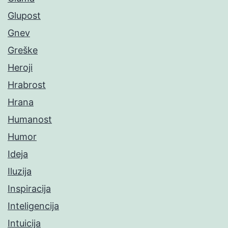
Glupost
Gnev
Greške
Heroji
Hrabrost
Hrana
Humanost
Humor
Ideja
Iluzija
Inspiracija
Inteligencija
Intuicija