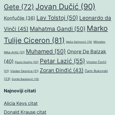
Jovan Dučić
(90)
Gete
(72)
Lav Tolstoj
(50)
Leonardo da
Konfučije
(36)
Marko
Mahatma Gandi
(50)
Vinči
(45)
Tulije Ciceron
(81)
Miroslav
Meša Selimović
(19)
Muhamed
(50)
Onore De Balzak
Mika Antić
(21)
Petar Lazić
(55)
(40)
Paulo Koeljo
(20)
Vinston Čerčil
Zoran Đinđić
(43)
Čarls Bukovski
(21)
Vladan Desnica
(21)
(23)
Đorđe Balašević
(19)
Najnoviji citati
Alicia Keys citat
Donald Krause citat