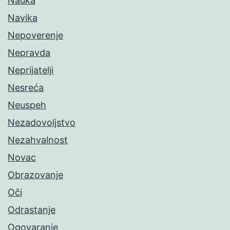
Nauka
Navika
Nepoverenje
Nepravda
Neprijatelji
Nesreća
Neuspeh
Nezadovoljstvo
Nezahvalnost
Novac
Obrazovanje
Oči
Odrastanje
Ogovaranje