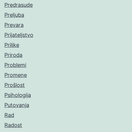
Predrasude
Preljuba
Prevara
Prijateljstvo
Prilike
Priroda
Problemi
Promene
Prošlost
Psihologija
Putovanja
Rad
Radost