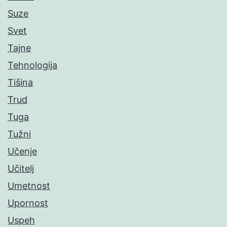
Suze
Svet
Tajne
Tehnologija
Tišina
Trud
Tuga
Tužni
Učenje
Učitelj
Umetnost
Upornost
Uspeh