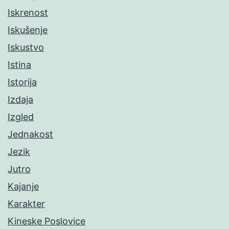
Iskrenost
Iskušenje
Iskustvo
Istina
Istorija
Izdaja
Izgled
Jednakost
Jezik
Jutro
Kajanje
Karakter
Kineske Poslovice