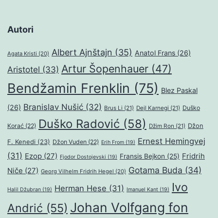
Autori
Albert Ajnštajn
(35)
Anatol Frans
(26)
Agata Kristi
(20)
Artur Šopenhauer
(47)
Aristotel
(33)
Bendžamin Frenklin
(75)
Blez Paskal
Branislav Nušić
(32)
(26)
Duško
Brus Li
(21)
Dejl Karnegi
(21)
Duško Radović
(58)
Džon
Korać
(22)
Džim Ron
(21)
Ernest Hemingvej
F. Kenedi
(23)
Džon Vuden
(22)
Erih From
(19)
(31)
Ezop
(27)
Fridrih
Fransis Bejkon
(25)
Fjodor Dostojevski
(19)
Gotama Buda
(34)
Niče
(27)
Georg Vilhelm Fridrih Hegel
(20)
Ivo
Herman Hese
(31)
Halil Džubran
(19)
Imanuel Kant
(19)
Johan Volfgang fon
Andrić
(55)