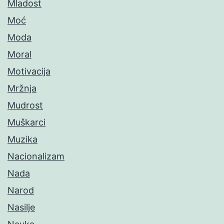
Mladost
Moć
Moda
Moral
Motivacija
Mržnja
Mudrost
Muškarci
Muzika
Nacionalizam
Nada
Narod
Nasilje