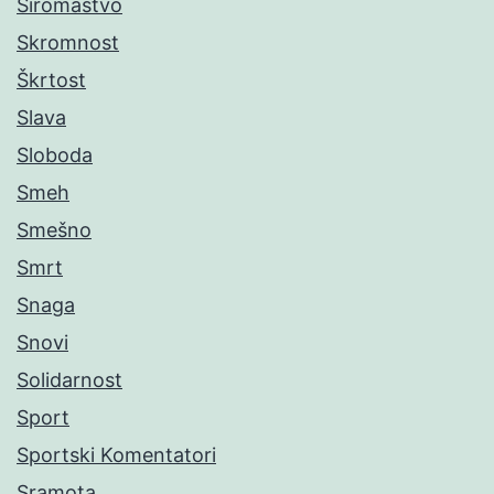
Siromaštvo
Skromnost
Škrtost
Slava
Sloboda
Smeh
Smešno
Smrt
Snaga
Snovi
Solidarnost
Sport
Sportski Komentatori
Sramota