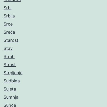
Srbi
Srbija
Srce
Sreća
Starost
Stav
Strah
Strast
Strpljenje
Sudbina
Sujeta
Sumnja
Sunce