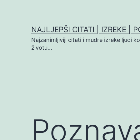
Preskoči
na
sadržaj
NAJLJEPŠI CITATI | IZREKE | 
Najzanimljiviji citati i mudre izreke ljudi 
životu…
Poznava