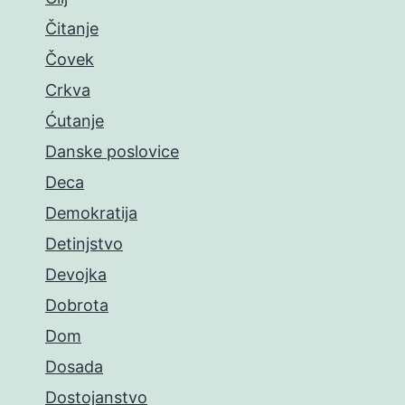
Čitanje
Čovek
Crkva
Ćutanje
Danske poslovice
Deca
Demokratija
Detinjstvo
Devojka
Dobrota
Dom
Dosada
Dostojanstvo