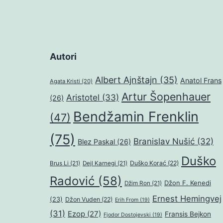
Autori
Albert Ajnštajn
(35)
Anatol Frans
Agata Kristi
(20)
Artur Šopenhauer
Aristotel
(33)
(26)
Bendžamin Frenklin
(47)
(75)
Branislav Nušić
(32)
Blez Paskal
(26)
Duško
Duško Korać
(22)
Brus Li
(21)
Dejl Karnegi
(21)
Radović
(58)
Džon F. Kenedi
Džim Ron
(21)
Ernest Hemingvej
(23)
Džon Vuden
(22)
Erih From
(19)
(31)
Ezop
(27)
Fransis Bejkon
Fjodor Dostojevski
(19)