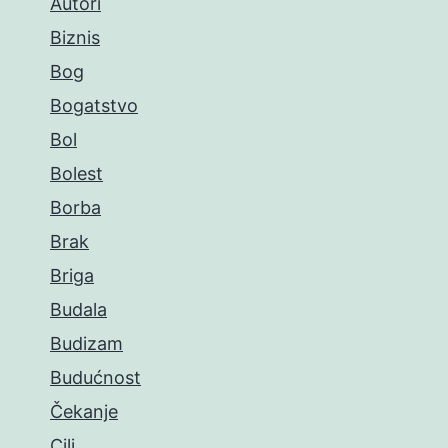
Autori
Biznis
Bog
Bogatstvo
Bol
Bolest
Borba
Brak
Briga
Budala
Budizam
Budućnost
Čekanje
Cilj