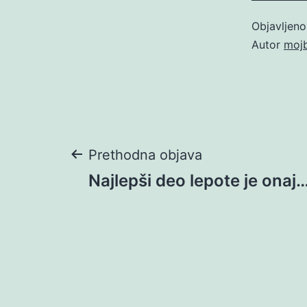
Objavljen
Autor
moj
Navigacija
Prethodna objava
Najlepši deo lepote je onaj
objava