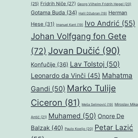
Fridrih Niče
(27)
(25)
Georg Vilhelm Fridrih Hegel
(20)
Gotama Buda
(34)
Herman
Halil Džubran
(19)
Ivo Andrić
(55)
Hese
(31)
Imanuel Kant
(19)
Johan Volfgang fon Gete
Jovan Dučić
(90)
(72)
Lav Tolstoj
(50)
Konfučije
(36)
Mahatma
Leonardo da Vinči
(45)
Marko Tulije
Gandi
(50)
Ciceron
(81)
Miroslav Mika
Meša Selimović
(19)
Muhamed
(50)
Onore De
Antić
(21)
Petar Lazić
Balzak
(40)
Paulo Koeljo
(20)