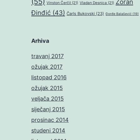
(55)
Zoran
Vinston Čerčil
(21)
Vladan Desnica
(21)
Đinđić
(43)
Čarls Bukovski
(23)
Đorđe Balašević
(19)
Arhiva
travanj 2017
ožujak 2017
listopad 2016
ožujak 2015
veljača 2015
siječanj 2015
prosinac 2014
studeni 2014