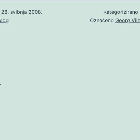
o
28. svibnja 2008.
Kategorizirano
blog
Označeno
Georg Vilh
…