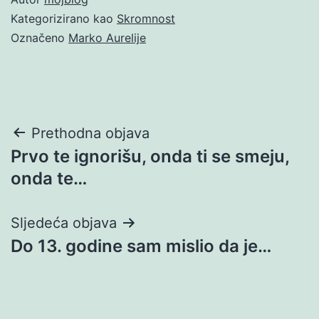
Kategorizirano kao
Skromnost
Označeno
Marko Aurelije
Navigacija
Prethodna objava
Prvo te ignorišu, onda ti se smeju,
objava
onda te…
Sljedeća objava
Do 13. godine sam mislio da je…