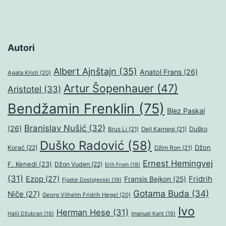
Autori
Albert Ajnštajn
(35)
Anatol Frans
(26)
Agata Kristi
(20)
Artur Šopenhauer
(47)
Aristotel
(33)
Bendžamin Frenklin
(75)
Blez Paskal
Branislav Nušić
(32)
(26)
Duško
Brus Li
(21)
Dejl Karnegi
(21)
Duško Radović
(58)
Džon
Korać
(22)
Džim Ron
(21)
Ernest Hemingvej
F. Kenedi
(23)
Džon Vuden
(22)
Erih From
(19)
(31)
Ezop
(27)
Fridrih
Fransis Bejkon
(25)
Fjodor Dostojevski
(19)
Gotama Buda
(34)
Niče
(27)
Georg Vilhelm Fridrih Hegel
(20)
Ivo
Herman Hese
(31)
Halil Džubran
(19)
Imanuel Kant
(19)