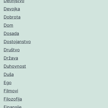
Detinjstvo
Devojka
Dobrota
Dom
Dosada
Dostojanstvo
Društvo
Država
Duhovnost
Duša
Ego
Filmovi
Filozofija
Finansije