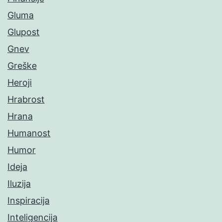
Gluma
Glupost
Gnev
Greške
Heroji
Hrabrost
Hrana
Humanost
Humor
Ideja
Iluzija
Inspiracija
Inteligencija