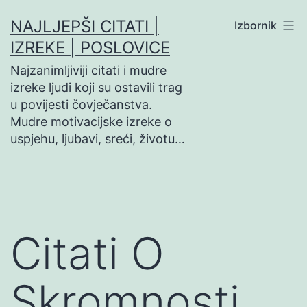
Preskoči
NAJLJEPŠI CITATI |
Izbornik
na
IZREKE | POSLOVICE
sadržaj
Najzanimljiviji citati i mudre
izreke ljudi koji su ostavili trag
u povijesti čovječanstva.
Mudre motivacijske izreke o
uspjehu, ljubavi, sreći, životu…
Citati O
Skromnosti