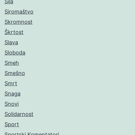
Sila
Siromaštvo
Skromnost
Škrtost
Slava
Sloboda
Smeh
Smešno
Smrt
Snaga
Snovi
Solidarnost
Sport
Sportski Komentatori