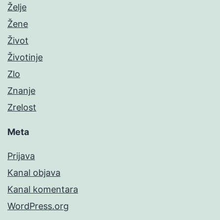
Želje
Žene
Život
Životinje
Zlo
Znanje
Zrelost
Meta
Prijava
Kanal objava
Kanal komentara
WordPress.org