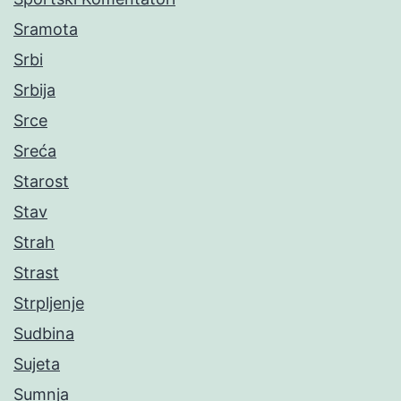
Sramota
Srbi
Srbija
Srce
Sreća
Starost
Stav
Strah
Strast
Strpljenje
Sudbina
Sujeta
Sumnja