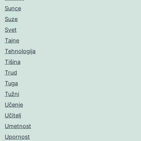
Sunce
Suze
Svet
Tajne
Tehnologija
Tišina
Trud
Tuga
Tužni
Učenje
Učitelj
Umetnost
Upornost