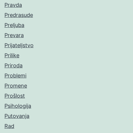
Pravda
Predrasude
Preljuba
Prevara
Prijateljstvo
Prilike
Priroda
Problemi
Promene
Prošlost
Psihologija
Putovanja
Rad