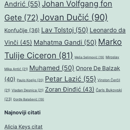
Johan Volfgang fon
Andrić
(55)
Jovan Dučić
(90)
Gete
(72)
Lav Tolstoj
(50)
Leonardo da
Konfučije
(36)
Marko
Mahatma Gandi
(50)
Vinči
(45)
Tulije Ciceron
(81)
Miroslav
Meša Selimović
(19)
Muhamed
(50)
Onore De Balzak
Mika Antić
(21)
Petar Lazić
(55)
(40)
Paulo Koeljo
(20)
Vinston Čerčil
Zoran Đinđić
(43)
Čarls Bukovski
(21)
Vladan Desnica
(21)
(23)
Đorđe Balašević
(19)
Najnoviji citati
Alicia Keys citat