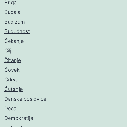
Briga
Budala
Budizam
Budućnost
Čekanje
Cilj
Čitanje
Čovek
Crkva
Ćutanje
Danske poslovice
Deca
Demokratija