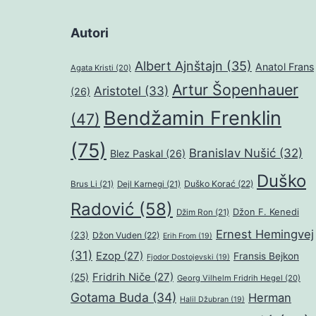
Autori
Albert Ajnštajn
(35)
Anatol Frans
Agata Kristi
(20)
Artur Šopenhauer
Aristotel
(33)
(26)
Bendžamin Frenklin
(47)
(75)
Branislav Nušić
(32)
Blez Paskal
(26)
Duško
Duško Korać
(22)
Brus Li
(21)
Dejl Karnegi
(21)
Radović
(58)
Džon F. Kenedi
Džim Ron
(21)
Ernest Hemingvej
(23)
Džon Vuden
(22)
Erih From
(19)
(31)
Ezop
(27)
Fransis Bejkon
Fjodor Dostojevski
(19)
Fridrih Niče
(27)
(25)
Georg Vilhelm Fridrih Hegel
(20)
Gotama Buda
(34)
Herman
Halil Džubran
(19)