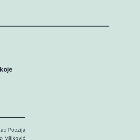
 koje
 kao
Poezija
o Miljković