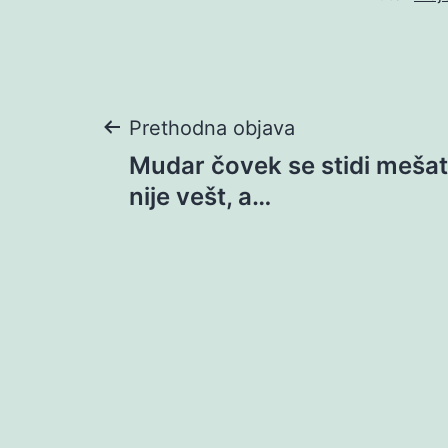
Navigacija
Prethodna objava
Mudar čovek se stidi mešat
objava
nije vešt, a…