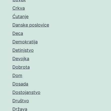
Crkva
Ćutanje
Danske poslovice
Deca
Demokratija
Detinjstvo
Devojka
Dobrota
Dom
Dosada
Dostojanstvo
Društvo
Država