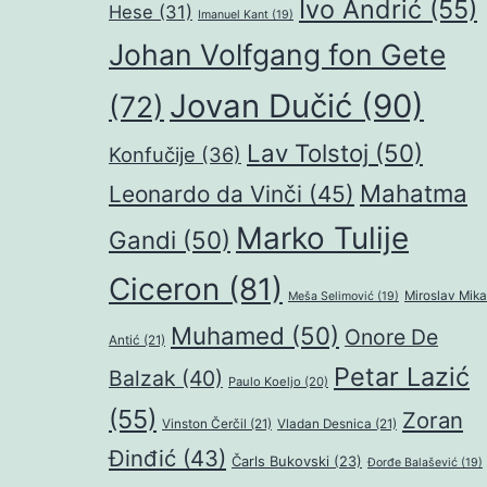
Ivo Andrić
(55)
Hese
(31)
Imanuel Kant
(19)
Johan Volfgang fon Gete
Jovan Dučić
(90)
(72)
Lav Tolstoj
(50)
Konfučije
(36)
Mahatma
Leonardo da Vinči
(45)
Marko Tulije
Gandi
(50)
Ciceron
(81)
Miroslav Mika
Meša Selimović
(19)
Muhamed
(50)
Onore De
Antić
(21)
Petar Lazić
Balzak
(40)
Paulo Koeljo
(20)
(55)
Zoran
Vinston Čerčil
(21)
Vladan Desnica
(21)
Đinđić
(43)
Čarls Bukovski
(23)
Đorđe Balašević
(19)