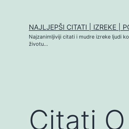
Preskoči
na
sadržaj
NAJLJEPŠI CITATI | IZREKE | 
Najzanimljiviji citati i mudre izreke ljudi 
životu…
Citati O