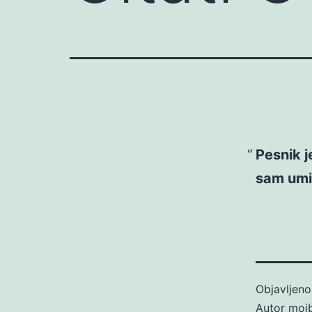
Pesnik j
sam umi
Objavljen
Autor
moj