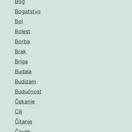
Bog
Bogatstvo
Bol
Bolest
Borba
Brak
Briga
Budala
Budizam
Budućnost
Čekanje
Cilj
Čitanje
Čovek