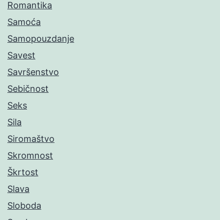
Romantika
Samoća
Samopouzdanje
Savest
Savršenstvo
Sebičnost
Seks
Sila
Siromaštvo
Skromnost
Škrtost
Slava
Sloboda