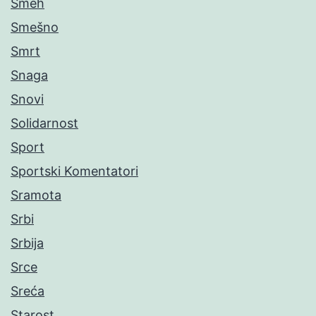
Smeh
Smešno
Smrt
Snaga
Snovi
Solidarnost
Sport
Sportski Komentatori
Sramota
Srbi
Srbija
Srce
Sreća
Starost