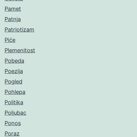
Pamet
Patnja
Patriotizam
Piće
Plemenitost
Pobeda
Poezija
Pogled
Pohlepa
Politika
Poljubac
Ponos
Poraz