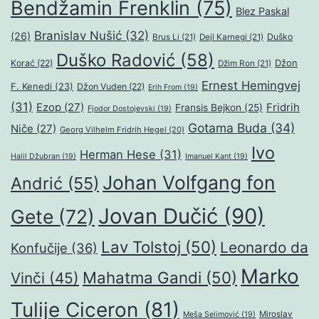
Bendžamin Frenklin
(75)
Blez Paskal
Branislav Nušić
(32)
(26)
Duško
Brus Li
(21)
Dejl Karnegi
(21)
Duško Radović
(58)
Džon
Korać
(22)
Džim Ron
(21)
Ernest Hemingvej
F. Kenedi
(23)
Džon Vuden
(22)
Erih From
(19)
(31)
Ezop
(27)
Fridrih
Fransis Bejkon
(25)
Fjodor Dostojevski
(19)
Gotama Buda
(34)
Niče
(27)
Georg Vilhelm Fridrih Hegel
(20)
Ivo
Herman Hese
(31)
Halil Džubran
(19)
Imanuel Kant
(19)
Johan Volfgang fon
Andrić
(55)
Jovan Dučić
(90)
Gete
(72)
Lav Tolstoj
(50)
Leonardo da
Konfučije
(36)
Marko
Mahatma Gandi
(50)
Vinči
(45)
Tulije Ciceron
(81)
Miroslav
Meša Selimović
(19)