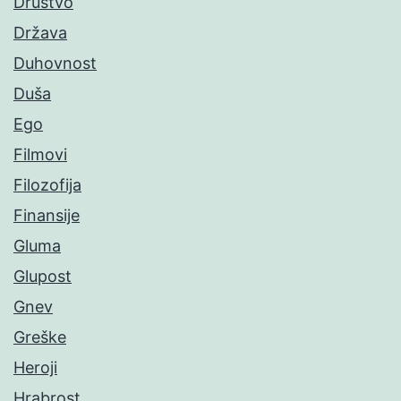
Društvo
Država
Duhovnost
Duša
Ego
Filmovi
Filozofija
Finansije
Gluma
Glupost
Gnev
Greške
Heroji
Hrabrost