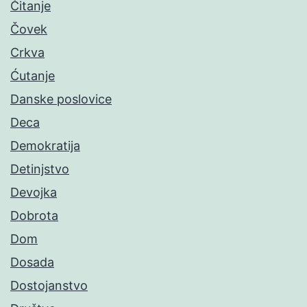
Čitanje
Čovek
Crkva
Ćutanje
Danske poslovice
Deca
Demokratija
Detinjstvo
Devojka
Dobrota
Dom
Dosada
Dostojanstvo