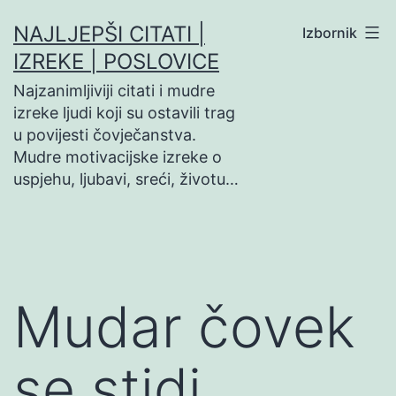
Preskoči
NAJLJEPŠI CITATI |
Izbornik
na
IZREKE | POSLOVICE
sadržaj
Najzanimljiviji citati i mudre
izreke ljudi koji su ostavili trag
u povijesti čovječanstva.
Mudre motivacijske izreke o
uspjehu, ljubavi, sreći, životu…
Mudar čovek
se stidi