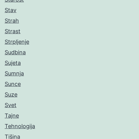
Stav
Strah
Strast
Strpljenje
Sudbina
Sujeta
Sumnja
Sunce
Suze
Svet
Tajne
Tehnologija
Tišina