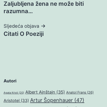
Zaljubljena žena ne može biti
objava
razumna…
Sljedeća objava
Citati O Poeziji
Autori
Albert Ajnštajn
(35)
Anatol Frans
(26)
Agata Kristi
(20)
Artur Šopenhauer
(47)
Aristotel
(33)