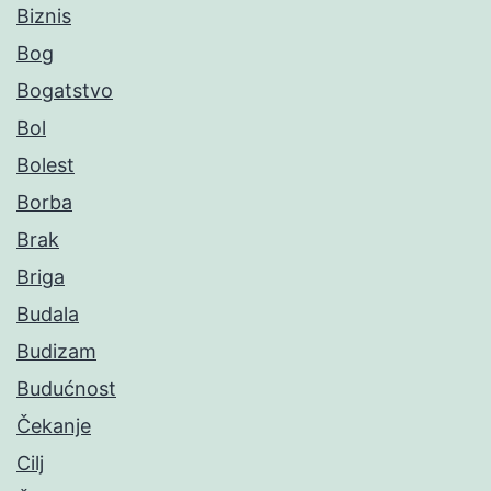
Biznis
Bog
Bogatstvo
Bol
Bolest
Borba
Brak
Briga
Budala
Budizam
Budućnost
Čekanje
Cilj