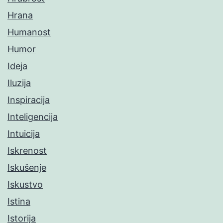
Hrana
Humanost
Humor
Ideja
Iluzija
Inspiracija
Inteligencija
Intuicija
Iskrenost
Iskušenje
Iskustvo
Istina
Istorija