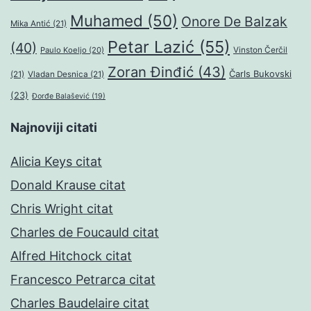
Muhamed
(50)
Onore De Balzak
Mika Antić
(21)
Petar Lazić
(55)
(40)
Paulo Koeljo
(20)
Vinston Čerčil
Zoran Đinđić
(43)
Čarls Bukovski
(21)
Vladan Desnica
(21)
(23)
Đorđe Balašević
(19)
Najnoviji citati
Alicia Keys citat
Donald Krause citat
Chris Wright citat
Charles de Foucauld citat
Alfred Hitchock citat
Francesco Petrarca citat
Charles Baudelaire citat