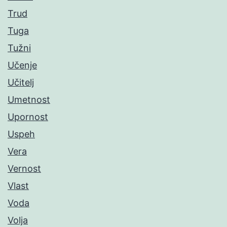
Trud
Tuga
Tužni
Učenje
Učitelj
Umetnost
Upornost
Uspeh
Vera
Vernost
Vlast
Voda
Volja