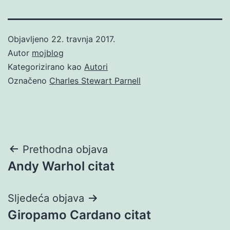
Objavljeno
22. travnja 2017.
Autor
mojblog
Kategorizirano kao
Autori
Označeno
Charles Stewart Parnell
Navigacija
Prethodna objava
Andy Warhol citat
objava
Sljedeća objava
Giropamo Cardano citat