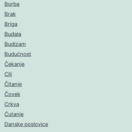
Borba
Brak
Briga
Budala
Budizam
Budućnost
Čekanje
Cilj
Čitanje
Čovek
Crkva
Ćutanje
Danske poslovice