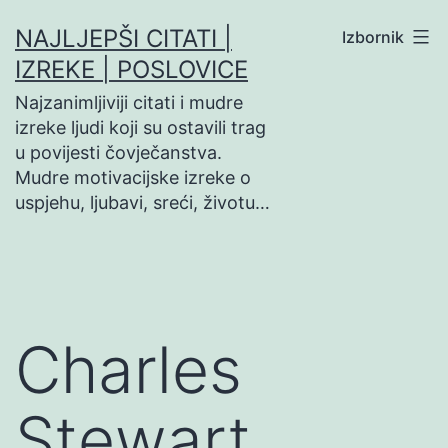
Preskoči
NAJLJEPŠI CITATI |
Izbornik
na
IZREKE | POSLOVICE
sadržaj
Najzanimljiviji citati i mudre
izreke ljudi koji su ostavili trag
u povijesti čovječanstva.
Mudre motivacijske izreke o
uspjehu, ljubavi, sreći, životu…
Charles
Stewart