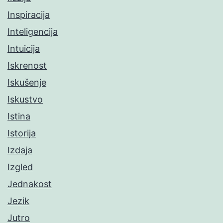
Inspiracija
Inteligencija
Intuicija
Iskrenost
Iskušenje
Iskustvo
Istina
Istorija
Izdaja
Izgled
Jednakost
Jezik
Jutro