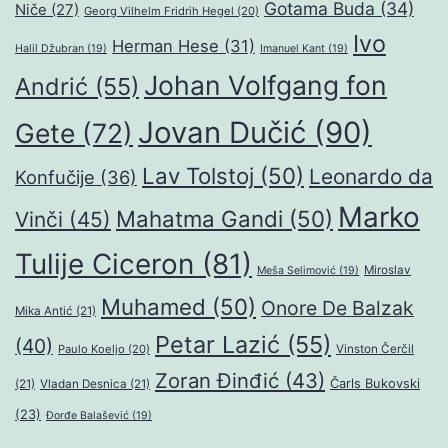
Gotama Buda
(34)
Niče
(27)
Georg Vilhelm Fridrih Hegel
(20)
Ivo
Herman Hese
(31)
Halil Džubran
(19)
Imanuel Kant
(19)
Johan Volfgang fon
Andrić
(55)
Jovan Dučić
(90)
Gete
(72)
Lav Tolstoj
(50)
Leonardo da
Konfučije
(36)
Marko
Mahatma Gandi
(50)
Vinči
(45)
Tulije Ciceron
(81)
Miroslav
Meša Selimović
(19)
Muhamed
(50)
Onore De Balzak
Mika Antić
(21)
Petar Lazić
(55)
(40)
Paulo Koeljo
(20)
Vinston Čerčil
Zoran Đinđić
(43)
Čarls Bukovski
(21)
Vladan Desnica
(21)
(23)
Đorđe Balašević
(19)