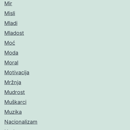
Mir
Misli
Mladi
Mladost
Moć
Moda
Moral
Motivacija
Mržnja
Mudrost
Muškarci
Muzika
Nacionalizam