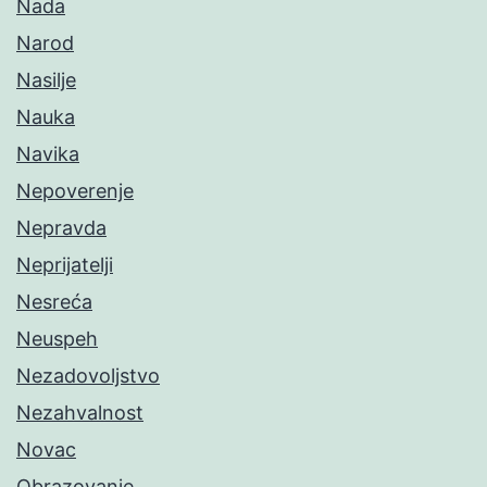
Nada
Narod
Nasilje
Nauka
Navika
Nepoverenje
Nepravda
Neprijatelji
Nesreća
Neuspeh
Nezadovoljstvo
Nezahvalnost
Novac
Obrazovanje