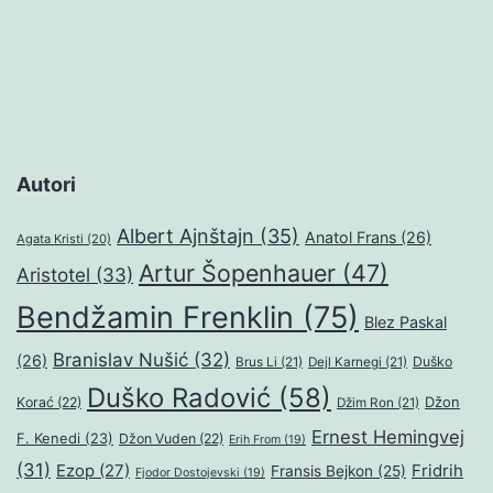
Autori
Albert Ajnštajn
(35)
Anatol Frans
(26)
Agata Kristi
(20)
Artur Šopenhauer
(47)
Aristotel
(33)
Bendžamin Frenklin
(75)
Blez Paskal
Branislav Nušić
(32)
(26)
Duško
Brus Li
(21)
Dejl Karnegi
(21)
Duško Radović
(58)
Džon
Korać
(22)
Džim Ron
(21)
Ernest Hemingvej
F. Kenedi
(23)
Džon Vuden
(22)
Erih From
(19)
(31)
Ezop
(27)
Fridrih
Fransis Bejkon
(25)
Fjodor Dostojevski
(19)