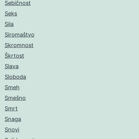
Sebičnost
Seks
Sila
Siromaštvo
Skromnost
Škrtost
Slava
Sloboda
Smeh
Smešno
Smrt
Snaga
Snovi