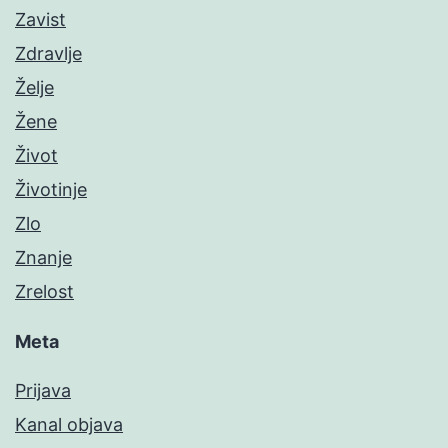
Zavist
Zdravlje
Želje
Žene
Život
Životinje
Zlo
Znanje
Zrelost
Meta
Prijava
Kanal objava