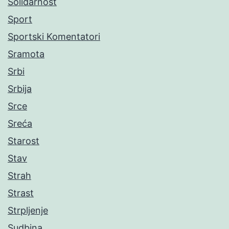
Solidarnost
Sport
Sportski Komentatori
Sramota
Srbi
Srbija
Srce
Sreća
Starost
Stav
Strah
Strast
Strpljenje
Sudbina