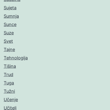
Sujeta
Sumnja
Sunce
Suze
Svet
Tajne
Tehnologija
Tišina
Trud
Tuga
Tužni
Učenje
Učitelj