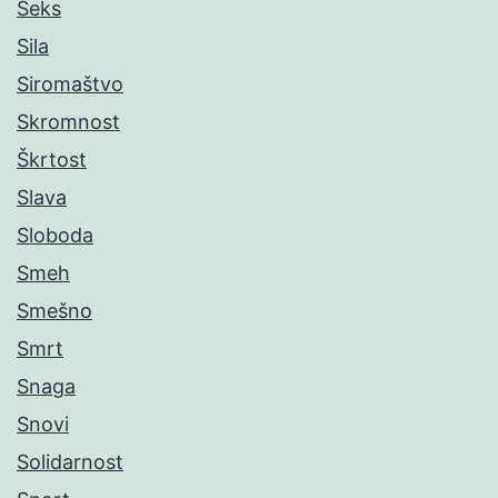
Seks
Sila
Siromaštvo
Skromnost
Škrtost
Slava
Sloboda
Smeh
Smešno
Smrt
Snaga
Snovi
Solidarnost