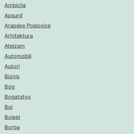
Ambicija
Apsurd
Arapske Poslovice
Arhitektura
Ateizam
Automobili
Autori
Biznis
Bog
Bogatstvo
Bol
Bolest
Borba