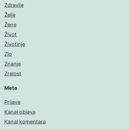
Zdravlje
Želje
Žene
Život
Životinje
Zlo
Znanje
Zrelost
Meta
Prijava
Kanal objava
Kanal komentara