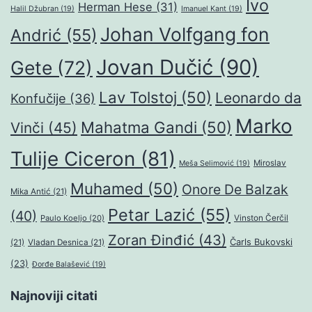
Ivo
Herman Hese
(31)
Halil Džubran
(19)
Imanuel Kant
(19)
Johan Volfgang fon
Andrić
(55)
Jovan Dučić
(90)
Gete
(72)
Lav Tolstoj
(50)
Leonardo da
Konfučije
(36)
Marko
Mahatma Gandi
(50)
Vinči
(45)
Tulije Ciceron
(81)
Miroslav
Meša Selimović
(19)
Muhamed
(50)
Onore De Balzak
Mika Antić
(21)
Petar Lazić
(55)
(40)
Paulo Koeljo
(20)
Vinston Čerčil
Zoran Đinđić
(43)
Čarls Bukovski
(21)
Vladan Desnica
(21)
(23)
Đorđe Balašević
(19)
Najnoviji citati