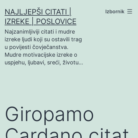
Preskoči
NAJLJEPŠI CITATI |
Izbornik
na
IZREKE | POSLOVICE
sadržaj
Najzanimljiviji citati i mudre
izreke ljudi koji su ostavili trag
u povijesti čovječanstva.
Mudre motivacijske izreke o
uspjehu, ljubavi, sreći, životu…
Giropamo
Cardano citat