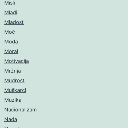
Misli
Mladi
Mladost
Moć
Moda
Moral
Motivacija
Mržnja
Mudrost
Muškarci
Muzika
Nacionalizam
Nada