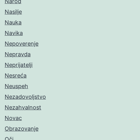
Narod
Nasilje
Nauka
Navika
Nepoverenje
Nepravda
Neprijatelji
Nesreća
Neuspeh
Nezadovoljstvo
Nezahvalnost
Novac
Obrazovanje
Oči