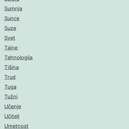
Sumnja
Sunce
Suze
Svet
Tajne
Tehnologija
Tišina
Trud
Tuga
Tužni
Učenje
Učitelj
Umetnost