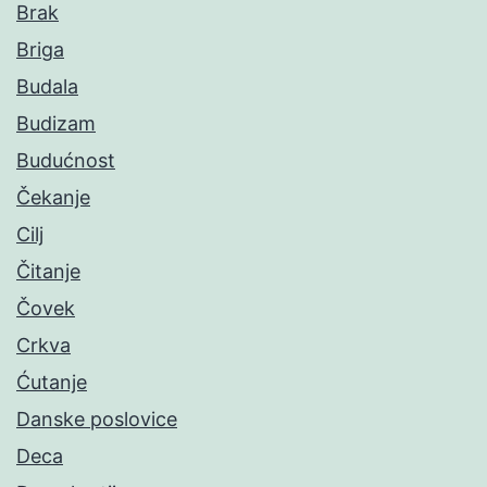
Brak
Briga
Budala
Budizam
Budućnost
Čekanje
Cilj
Čitanje
Čovek
Crkva
Ćutanje
Danske poslovice
Deca