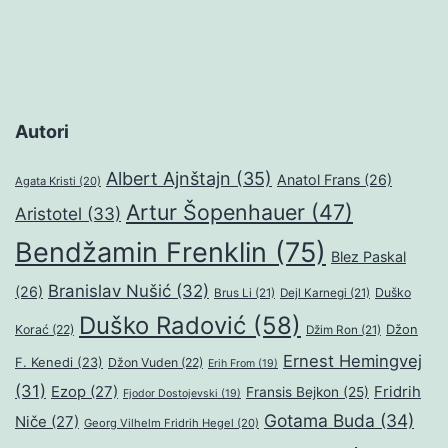
Autori
Albert Ajnštajn
(35)
Anatol Frans
(26)
Agata Kristi
(20)
Artur Šopenhauer
(47)
Aristotel
(33)
Bendžamin Frenklin
(75)
Blez Paskal
Branislav Nušić
(32)
(26)
Duško
Brus Li
(21)
Dejl Karnegi
(21)
Duško Radović
(58)
Džon
Korać
(22)
Džim Ron
(21)
Ernest Hemingvej
F. Kenedi
(23)
Džon Vuden
(22)
Erih From
(19)
(31)
Ezop
(27)
Fridrih
Fransis Bejkon
(25)
Fjodor Dostojevski
(19)
Gotama Buda
(34)
Niče
(27)
Georg Vilhelm Fridrih Hegel
(20)