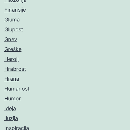
Finansije
Gluma
Glupost
Gnev
Greške
Heroji
Hrabrost
Hrana
Humanost
Humor
Ideja
Iluzija
Inspiracija