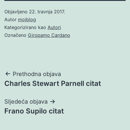
Objavljeno
22. travnja 2017.
Autor
mojblog
Kategorizirano kao
Autori
Označeno
Giropamo Cardano
Navigacija
Prethodna objava
Charles Stewart Parnell citat
objava
Sljedeća objava
Frano Supilo citat