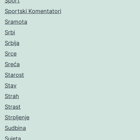
Sport
Sportski Komentatori
Sramota
Srbi
Srbija
Srce
Sreća
Starost
Stav
Strah
Strast
Strpljenje
Sudbina
Sujeta