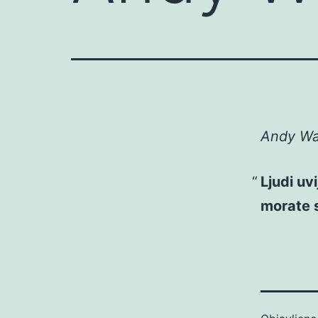
Andy War
Ljudi uv
morate s