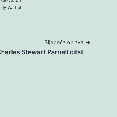
o kao
Autori
ndy Warhol
Sljedeća objava
harles Stewart Parnell citat