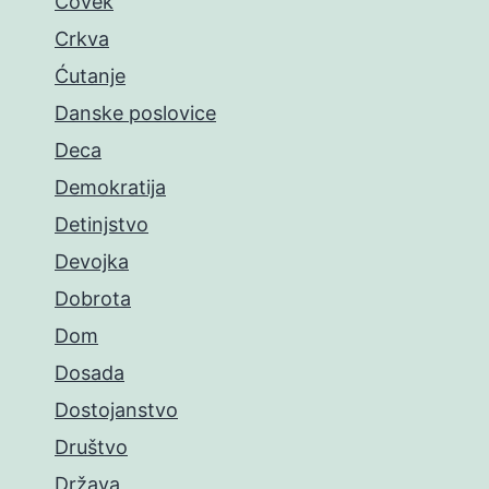
Čovek
Crkva
Ćutanje
Danske poslovice
Deca
Demokratija
Detinjstvo
Devojka
Dobrota
Dom
Dosada
Dostojanstvo
Društvo
Država