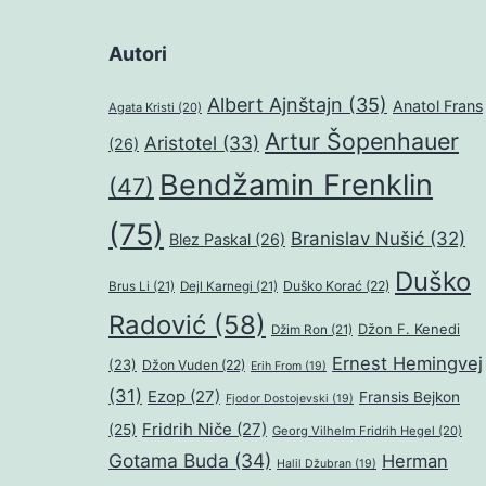
Autori
Albert Ajnštajn
(35)
Anatol Frans
Agata Kristi
(20)
Artur Šopenhauer
Aristotel
(33)
(26)
Bendžamin Frenklin
(47)
(75)
Branislav Nušić
(32)
Blez Paskal
(26)
Duško
Duško Korać
(22)
Brus Li
(21)
Dejl Karnegi
(21)
Radović
(58)
Džon F. Kenedi
Džim Ron
(21)
Ernest Hemingvej
(23)
Džon Vuden
(22)
Erih From
(19)
(31)
Ezop
(27)
Fransis Bejkon
Fjodor Dostojevski
(19)
Fridrih Niče
(27)
(25)
Georg Vilhelm Fridrih Hegel
(20)
Gotama Buda
(34)
Herman
Halil Džubran
(19)