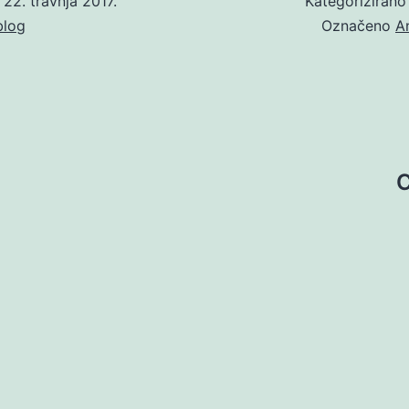
o
22. travnja 2017.
Kategoriziran
blog
Označeno
A
C