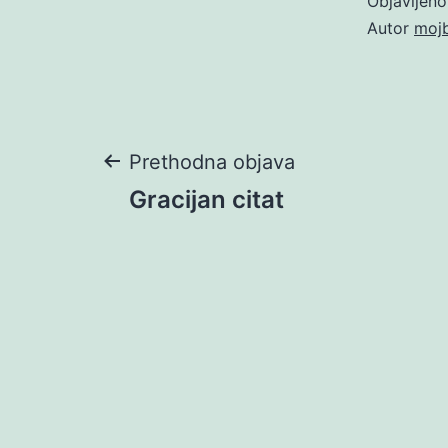
Objavljen
Autor
moj
Navigacija
Prethodna objava
Gracijan citat
objava