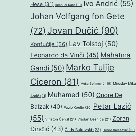
Ivo Andrić
(55)
Hese
(31)
Imanuel Kant
(19)
Johan Volfgang fon Gete
Jovan Dučić
(90)
(72)
Lav Tolstoj
(50)
Konfučije
(36)
Mahatma
Leonardo da Vinči
(45)
Marko Tulije
Gandi
(50)
Ciceron
(81)
Miroslav Mika
Meša Selimović
(19)
Muhamed
(50)
Onore De
Antić
(21)
Petar Lazić
Balzak
(40)
Paulo Koeljo
(20)
(55)
Zoran
Vinston Čerčil
(21)
Vladan Desnica
(21)
Đinđić
(43)
Čarls Bukovski
(23)
Đorđe Balašević
(19)