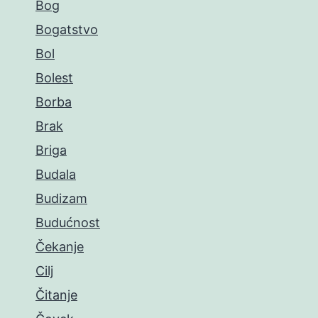
Bog
Bogatstvo
Bol
Bolest
Borba
Brak
Briga
Budala
Budizam
Budućnost
Čekanje
Cilj
Čitanje