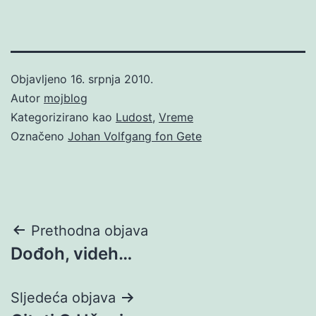
Objavljeno
16. srpnja 2010.
Autor
mojblog
Kategorizirano kao
Ludost
,
Vreme
Označeno
Johan Volfgang fon Gete
Navigacija
Prethodna objava
Dođoh, videh…
objava
Sljedeća objava