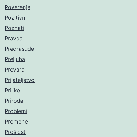
Poverenje
Pozitivni
Poznati
Pravda
Predrasude
Preljuba
Prevara
Prijateljstvo
Prilike
Priroda
Problemi
Promene
Prošlost