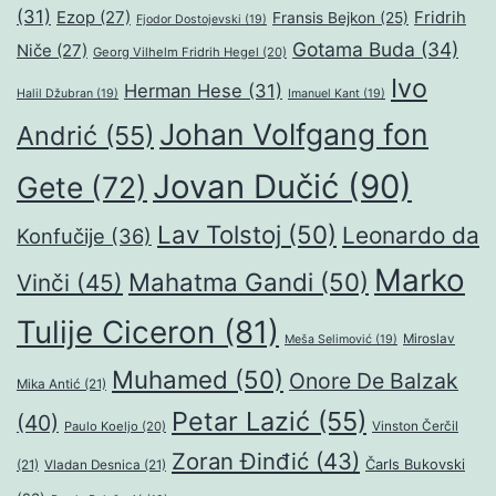
(31)
Ezop
(27)
Fridrih
Fransis Bejkon
(25)
Fjodor Dostojevski
(19)
Gotama Buda
(34)
Niče
(27)
Georg Vilhelm Fridrih Hegel
(20)
Ivo
Herman Hese
(31)
Halil Džubran
(19)
Imanuel Kant
(19)
Johan Volfgang fon
Andrić
(55)
Jovan Dučić
(90)
Gete
(72)
Lav Tolstoj
(50)
Leonardo da
Konfučije
(36)
Marko
Mahatma Gandi
(50)
Vinči
(45)
Tulije Ciceron
(81)
Miroslav
Meša Selimović
(19)
Muhamed
(50)
Onore De Balzak
Mika Antić
(21)
Petar Lazić
(55)
(40)
Paulo Koeljo
(20)
Vinston Čerčil
Zoran Đinđić
(43)
Čarls Bukovski
(21)
Vladan Desnica
(21)