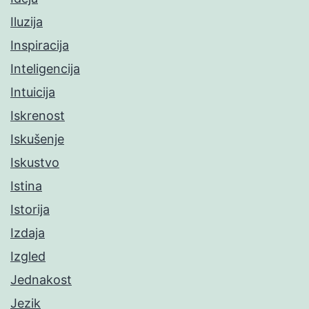
Iluzija
Inspiracija
Inteligencija
Intuicija
Iskrenost
Iskušenje
Iskustvo
Istina
Istorija
Izdaja
Izgled
Jednakost
Jezik