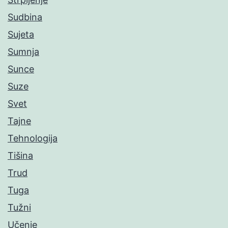
Sudbina
Sujeta
Sumnja
Sunce
Suze
Svet
Tajne
Tehnologija
Tišina
Trud
Tuga
Tužni
Učenje