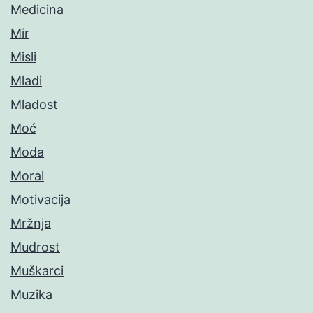
Medicina
Mir
Misli
Mladi
Mladost
Moć
Moda
Moral
Motivacija
Mržnja
Mudrost
Muškarci
Muzika