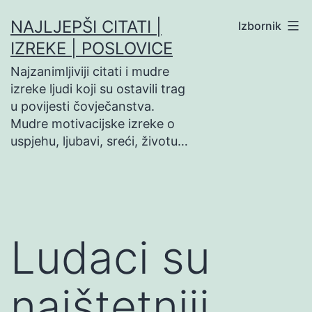
Preskoči
NAJLJEPŠI CITATI |
Izbornik
na
IZREKE | POSLOVICE
sadržaj
Najzanimljiviji citati i mudre
izreke ljudi koji su ostavili trag
u povijesti čovječanstva.
Mudre motivacijske izreke o
uspjehu, ljubavi, sreći, životu…
Ludaci su
najštetniji