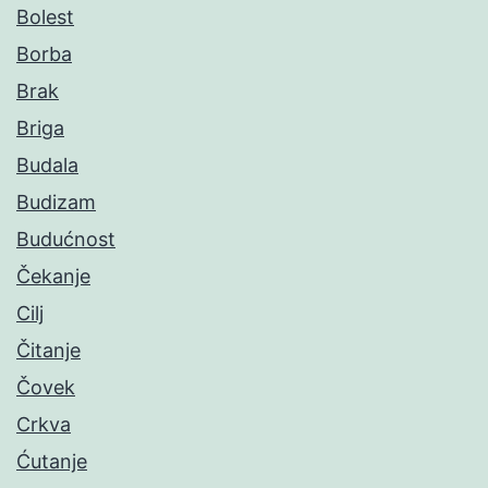
Bolest
Borba
Brak
Briga
Budala
Budizam
Budućnost
Čekanje
Cilj
Čitanje
Čovek
Crkva
Ćutanje