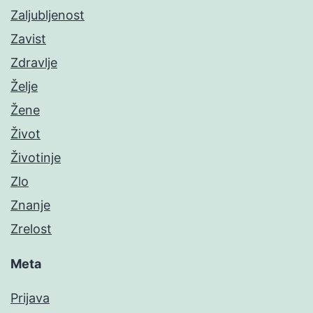
Zaljubljenost
Zavist
Zdravlje
Želje
Žene
Život
Životinje
Zlo
Znanje
Zrelost
Meta
Prijava