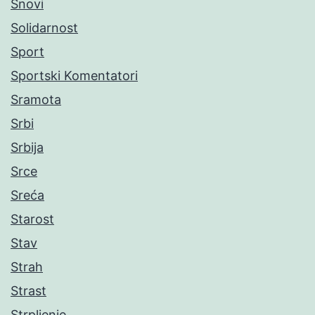
Snovi
Solidarnost
Sport
Sportski Komentatori
Sramota
Srbi
Srbija
Srce
Sreća
Starost
Stav
Strah
Strast
Strpljenje