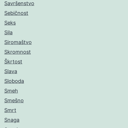
Savršenstvo
Sebičnost
Seks
Sila
Siromaštvo
Skromnost
Škrtost
Slava
Sloboda
Smeh
Smešno
Smrt
Snaga