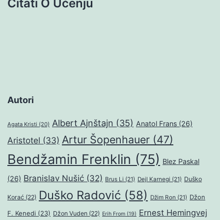
Citati O Učenju
Autori
Albert Ajnštajn
(35)
Anatol Frans
(26)
Agata Kristi
(20)
Artur Šopenhauer
(47)
Aristotel
(33)
Bendžamin Frenklin
(75)
Blez Paskal
Branislav Nušić
(32)
(26)
Duško
Brus Li
(21)
Dejl Karnegi
(21)
Duško Radović
(58)
Džon
Korać
(22)
Džim Ron
(21)
Ernest Hemingvej
F. Kenedi
(23)
Džon Vuden
(22)
Erih From
(19)