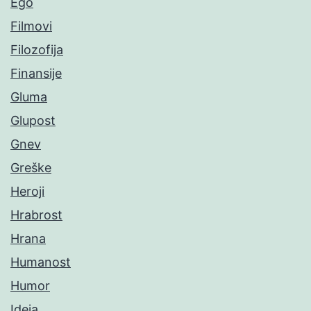
Ego
Filmovi
Filozofija
Finansije
Gluma
Glupost
Gnev
Greške
Heroji
Hrabrost
Hrana
Humanost
Humor
Ideja