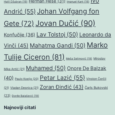
Ivo
Herman Hese
(31)
Halil Džubran
(19)
Imanuel Kant
(19)
Johan Volfgang fon
Andrić
(55)
Jovan Dučić
(90)
Gete
(72)
Lav Tolstoj
(50)
Leonardo da
Konfučije
(36)
Marko
Mahatma Gandi
(50)
Vinči
(45)
Tulije Ciceron
(81)
Miroslav
Meša Selimović
(19)
Muhamed
(50)
Onore De Balzak
Mika Antić
(21)
Petar Lazić
(55)
(40)
Paulo Koeljo
(20)
Vinston Čerčil
Zoran Đinđić
(43)
Čarls Bukovski
(21)
Vladan Desnica
(21)
(23)
Đorđe Balašević
(19)
Najnoviji citati