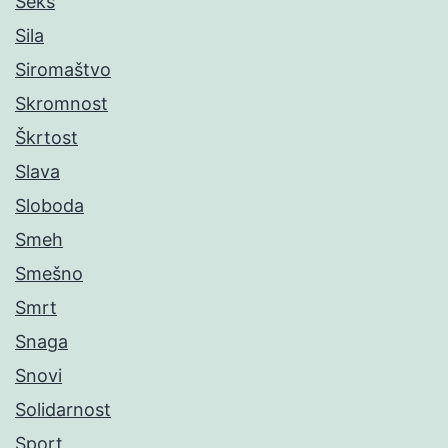
Seks
Sila
Siromaštvo
Skromnost
Škrtost
Slava
Sloboda
Smeh
Smešno
Smrt
Snaga
Snovi
Solidarnost
Sport