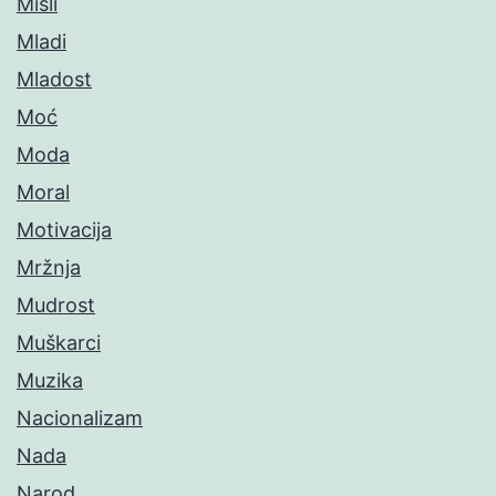
Misli
Mladi
Mladost
Moć
Moda
Moral
Motivacija
Mržnja
Mudrost
Muškarci
Muzika
Nacionalizam
Nada
Narod