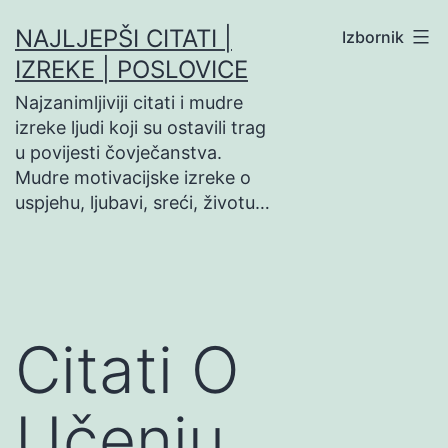
Preskoči
NAJLJEPŠI CITATI |
Izbornik
na
IZREKE | POSLOVICE
sadržaj
Najzanimljiviji citati i mudre
izreke ljudi koji su ostavili trag
u povijesti čovječanstva.
Mudre motivacijske izreke o
uspjehu, ljubavi, sreći, životu…
Citati O
Učenju