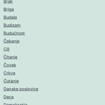
Brak
Briga
Budala
Budizam
Budućnost
Čekanje
Cilj
Čitanje
Čovek
Crkva
Ćutanje
Danske poslovice
Deca
Demokratija