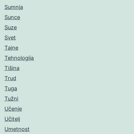
Sumnja
Sunce
Suze
Svet
Tajne
Tehnologija
Tišina
Trud
Tuga
Tužni
Učenje
Učitelj
Umetnost