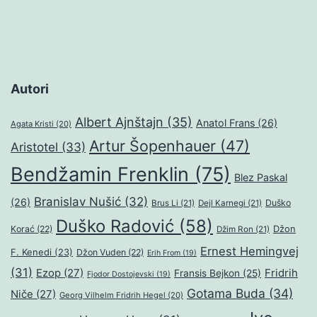
Autori
Albert Ajnštajn
(35)
Anatol Frans
(26)
Agata Kristi
(20)
Artur Šopenhauer
(47)
Aristotel
(33)
Bendžamin Frenklin
(75)
Blez Paskal
Branislav Nušić
(32)
(26)
Duško
Brus Li
(21)
Dejl Karnegi
(21)
Duško Radović
(58)
Džon
Korać
(22)
Džim Ron
(21)
Ernest Hemingvej
F. Kenedi
(23)
Džon Vuden
(22)
Erih From
(19)
(31)
Ezop
(27)
Fridrih
Fransis Bejkon
(25)
Fjodor Dostojevski
(19)
Gotama Buda
(34)
Niče
(27)
Georg Vilhelm Fridrih Hegel
(20)