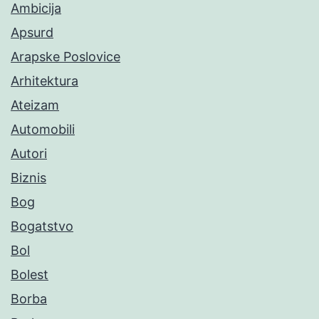
Ambicija
Apsurd
Arapske Poslovice
Arhitektura
Ateizam
Automobili
Autori
Biznis
Bog
Bogatstvo
Bol
Bolest
Borba