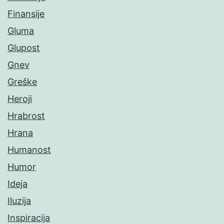
Finansije
Gluma
Glupost
Gnev
Greške
Heroji
Hrabrost
Hrana
Humanost
Humor
Ideja
Iluzija
Inspiracija