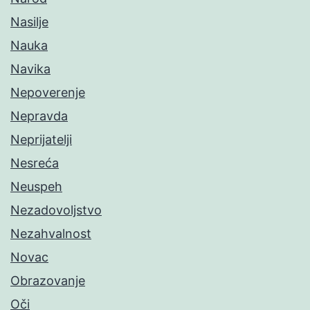
Nasilje
Nauka
Navika
Nepoverenje
Nepravda
Neprijatelji
Nesreća
Neuspeh
Nezadovoljstvo
Nezahvalnost
Novac
Obrazovanje
Oči