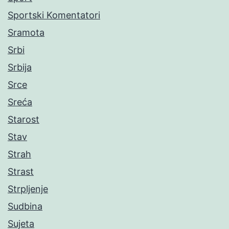
Sportski Komentatori
Sramota
Srbi
Srbija
Srce
Sreća
Starost
Stav
Strah
Strast
Strpljenje
Sudbina
Sujeta