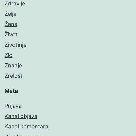
Zdravlje
Želje
Žene
Život
Životinje
Zlo
Znanje
Zrelost
Meta
Prijava
Kanal objava
Kanal komentara