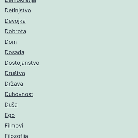
Detinjstvo
Devojka
Dobrota
Dom
Dosada
Dostojanstvo
Društvo
Država
Duhovnost
Duša
Ego
Filmovi
Filozofija