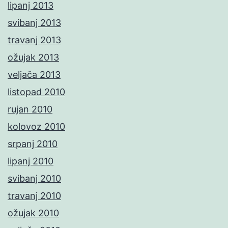
lipanj 2013
svibanj 2013
travanj 2013
ožujak 2013
veljača 2013
listopad 2010
rujan 2010
kolovoz 2010
srpanj 2010
lipanj 2010
svibanj 2010
travanj 2010
ožujak 2010