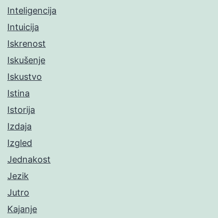
Inteligencija
Intuicija
Iskrenost
Iskušenje
Iskustvo
Istina
Istorija
Izdaja
Izgled
Jednakost
Jezik
Jutro
Kajanje