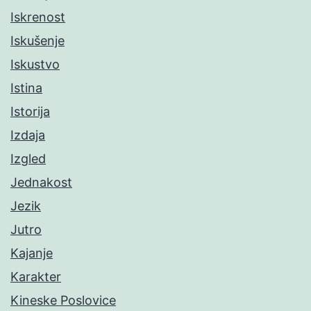
Iskrenost
Iskušenje
Iskustvo
Istina
Istorija
Izdaja
Izgled
Jednakost
Jezik
Jutro
Kajanje
Karakter
Kineske Poslovice