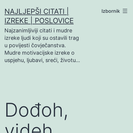
Preskoči
NAJLJEPŠI CITATI |
Izbornik
na
IZREKE | POSLOVICE
sadržaj
Najzanimljiviji citati i mudre
izreke ljudi koji su ostavili trag
u povijesti čovječanstva.
Mudre motivacijske izreke o
uspjehu, ljubavi, sreći, životu…
Dođoh,
videh…