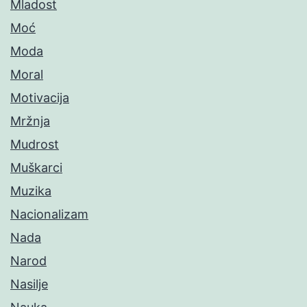
Mladost
Moć
Moda
Moral
Motivacija
Mržnja
Mudrost
Muškarci
Muzika
Nacionalizam
Nada
Narod
Nasilje