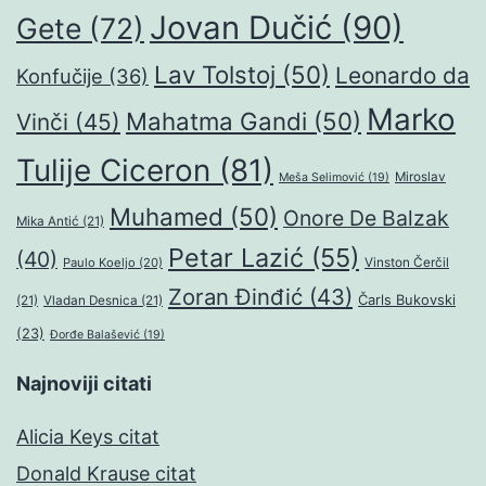
Jovan Dučić
(90)
Gete
(72)
Lav Tolstoj
(50)
Leonardo da
Konfučije
(36)
Marko
Mahatma Gandi
(50)
Vinči
(45)
Tulije Ciceron
(81)
Miroslav
Meša Selimović
(19)
Muhamed
(50)
Onore De Balzak
Mika Antić
(21)
Petar Lazić
(55)
(40)
Paulo Koeljo
(20)
Vinston Čerčil
Zoran Đinđić
(43)
Čarls Bukovski
(21)
Vladan Desnica
(21)
(23)
Đorđe Balašević
(19)
Najnoviji citati
Alicia Keys citat
Donald Krause citat