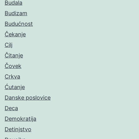
Budala
Budizam
Budućnost
Čekanje
Cilj
Čitanje
Čovek
Crkva
Ćutanje
Danske poslovice
Deca
Demokratija
Detinjstvo