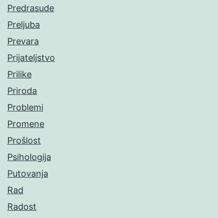
Predrasude
Preljuba
Prevara
Prijateljstvo
Prilike
Priroda
Problemi
Promene
Prošlost
Psihologija
Putovanja
Rad
Radost