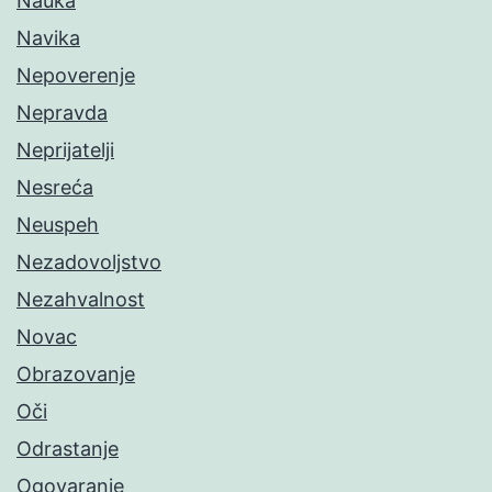
Nauka
Navika
Nepoverenje
Nepravda
Neprijatelji
Nesreća
Neuspeh
Nezadovoljstvo
Nezahvalnost
Novac
Obrazovanje
Oči
Odrastanje
Ogovaranje