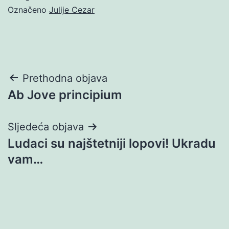
Označeno
Julije Cezar
Navigacija
Prethodna objava
Ab Jove principium
objava
Sljedeća objava
Ludaci su najštetniji lopovi! Ukradu
vam…