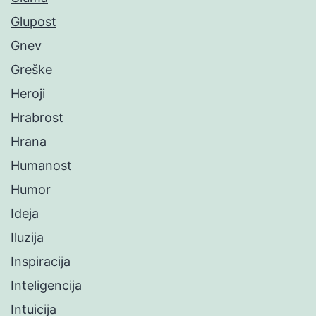
Glupost
Gnev
Greške
Heroji
Hrabrost
Hrana
Humanost
Humor
Ideja
Iluzija
Inspiracija
Inteligencija
Intuicija