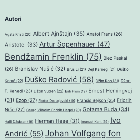
Autori
Albert Ajnštajn
(35)
Anatol Frans
(26)
Agata Kristi
(20)
Artur Šopenhauer
(47)
Aristotel
(33)
Bendžamin Frenklin
(75)
Blez Paskal
Branislav Nušić
(32)
(26)
Duško
Brus Li
(21)
Dejl Karnegi
(21)
Duško Radović
(58)
Džon
Korać
(22)
Džim Ron
(21)
Ernest Hemingvej
F. Kenedi
(23)
Džon Vuden
(22)
Erih From
(19)
(31)
Ezop
(27)
Fridrih
Fransis Bejkon
(25)
Fjodor Dostojevski
(19)
Gotama Buda
(34)
Niče
(27)
Georg Vilhelm Fridrih Hegel
(20)
Ivo
Herman Hese
(31)
Halil Džubran
(19)
Imanuel Kant
(19)
Johan Volfgang fon
Andrić
(55)