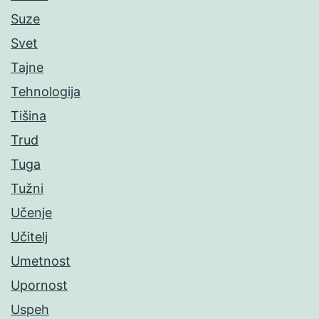
Suze
Svet
Tajne
Tehnologija
Tišina
Trud
Tuga
Tužni
Učenje
Učitelj
Umetnost
Upornost
Uspeh