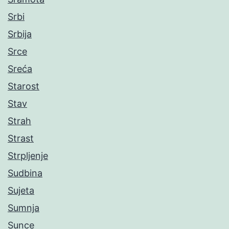
Srbi
Srbija
Srce
Sreća
Starost
Stav
Strah
Strast
Strpljenje
Sudbina
Sujeta
Sumnja
Sunce