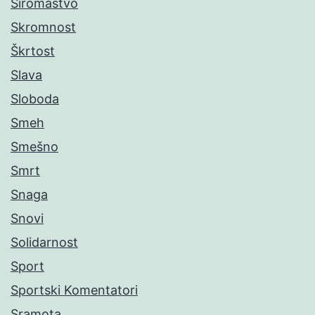
Siromaštvo
Skromnost
Škrtost
Slava
Sloboda
Smeh
Smešno
Smrt
Snaga
Snovi
Solidarnost
Sport
Sportski Komentatori
Sramota