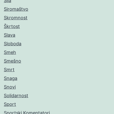
Sila
Siromaštvo
Skromnost
Škrtost
Slava
Sloboda
Smeh
Smešno
Smrt
Snaga
Snovi
Solidarnost
Sport
Sportski Komentatori