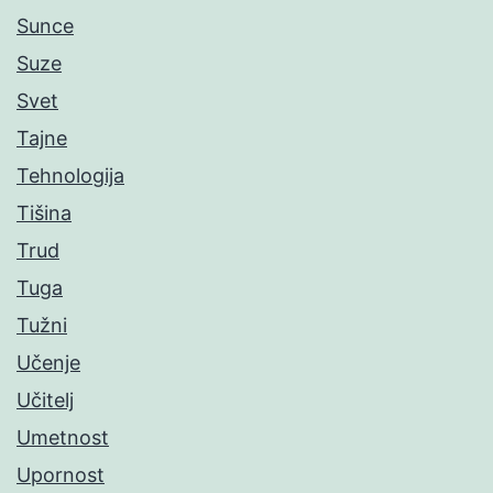
Sunce
Suze
Svet
Tajne
Tehnologija
Tišina
Trud
Tuga
Tužni
Učenje
Učitelj
Umetnost
Upornost