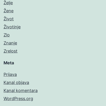
Želje
Žene
Život
Životinje
Zlo
Znanje
Zrelost
Meta
Prijava
Kanal objava
Kanal komentara
WordPress.org