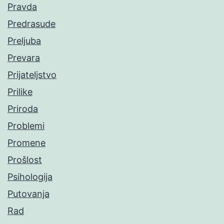
Pravda
Predrasude
Preljuba
Prevara
Prijateljstvo
Prilike
Priroda
Problemi
Promene
Prošlost
Psihologija
Putovanja
Rad