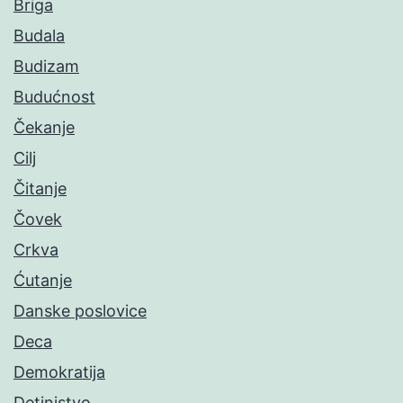
Briga
Budala
Budizam
Budućnost
Čekanje
Cilj
Čitanje
Čovek
Crkva
Ćutanje
Danske poslovice
Deca
Demokratija
Detinjstvo