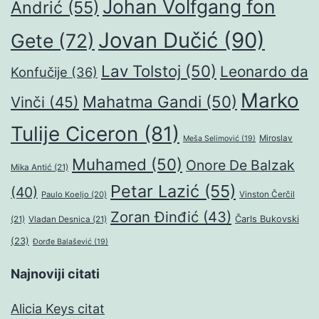
Johan Volfgang fon
Andrić
(55)
Jovan Dučić
(90)
Gete
(72)
Lav Tolstoj
(50)
Leonardo da
Konfučije
(36)
Marko
Mahatma Gandi
(50)
Vinči
(45)
Tulije Ciceron
(81)
Miroslav
Meša Selimović
(19)
Muhamed
(50)
Onore De Balzak
Mika Antić
(21)
Petar Lazić
(55)
(40)
Paulo Koeljo
(20)
Vinston Čerčil
Zoran Đinđić
(43)
Čarls Bukovski
(21)
Vladan Desnica
(21)
(23)
Đorđe Balašević
(19)
Najnoviji citati
Alicia Keys citat