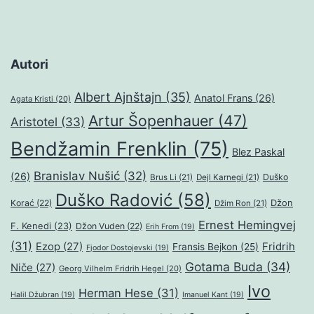
Autori
Albert Ajnštajn
(35)
Anatol Frans
(26)
Agata Kristi
(20)
Artur Šopenhauer
(47)
Aristotel
(33)
Bendžamin Frenklin
(75)
Blez Paskal
Branislav Nušić
(32)
(26)
Duško
Brus Li
(21)
Dejl Karnegi
(21)
Duško Radović
(58)
Džon
Korać
(22)
Džim Ron
(21)
Ernest Hemingvej
F. Kenedi
(23)
Džon Vuden
(22)
Erih From
(19)
(31)
Ezop
(27)
Fridrih
Fransis Bejkon
(25)
Fjodor Dostojevski
(19)
Gotama Buda
(34)
Niče
(27)
Georg Vilhelm Fridrih Hegel
(20)
Ivo
Herman Hese
(31)
Halil Džubran
(19)
Imanuel Kant
(19)