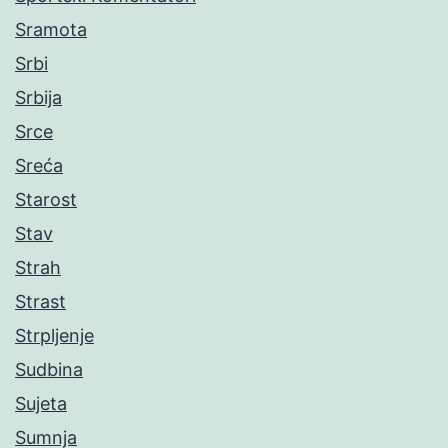
Sramota
Srbi
Srbija
Srce
Sreća
Starost
Stav
Strah
Strast
Strpljenje
Sudbina
Sujeta
Sumnja