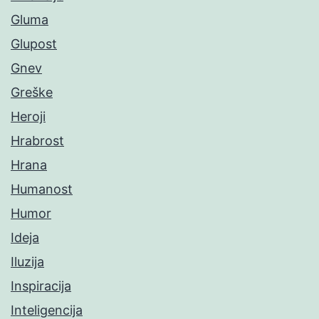
Gluma
Glupost
Gnev
Greške
Heroji
Hrabrost
Hrana
Humanost
Humor
Ideja
Iluzija
Inspiracija
Inteligencija