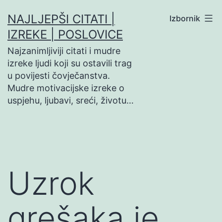
Preskoči
NAJLJEPŠI CITATI |
Izbornik
na
IZREKE | POSLOVICE
sadržaj
Najzanimljiviji citati i mudre
izreke ljudi koji su ostavili trag
u povijesti čovječanstva.
Mudre motivacijske izreke o
uspjehu, ljubavi, sreći, životu…
Uzrok
grešaka je…