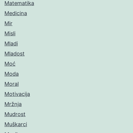
Matematika
Medicina
Mir
Misli
Mladi
Mladost
Moć
Moda
Moral
Motivacija
Mržnja
Mudrost
Muškarci