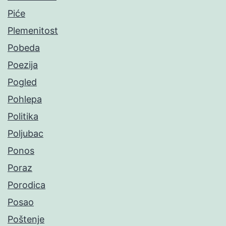
Piće
Plemenitost
Pobeda
Poezija
Pogled
Pohlepa
Politika
Poljubac
Ponos
Poraz
Porodica
Posao
Poštenje