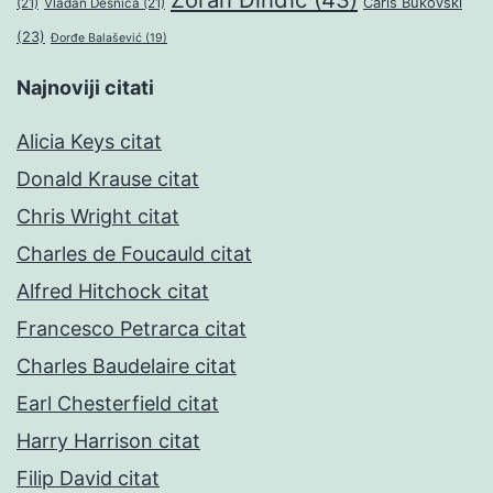
Čarls Bukovski
(21)
Vladan Desnica
(21)
(23)
Đorđe Balašević
(19)
Najnoviji citati
Alicia Keys citat
Donald Krause citat
Chris Wright citat
Charles de Foucauld citat
Alfred Hitchock citat
Francesco Petrarca citat
Charles Baudelaire citat
Earl Chesterfield citat
Harry Harrison citat
Filip David citat