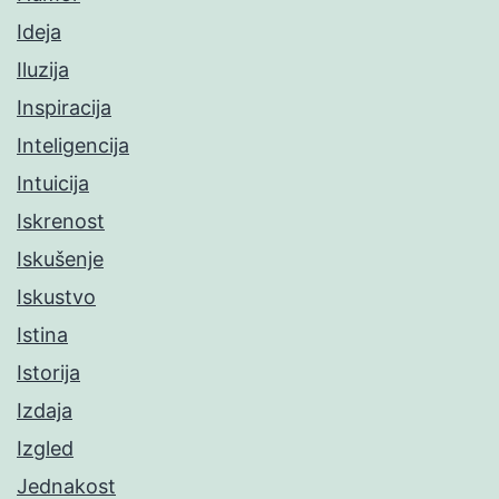
Ideja
Iluzija
Inspiracija
Inteligencija
Intuicija
Iskrenost
Iskušenje
Iskustvo
Istina
Istorija
Izdaja
Izgled
Jednakost