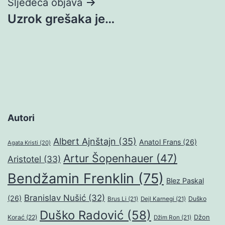
Sljedeća objava
Uzrok grešaka je…
Autori
Albert Ajnštajn
(35)
Anatol Frans
(26)
Agata Kristi
(20)
Artur Šopenhauer
(47)
Aristotel
(33)
Bendžamin Frenklin
(75)
Blez Paskal
Branislav Nušić
(32)
(26)
Duško
Brus Li
(21)
Dejl Karnegi
(21)
Duško Radović
(58)
Džon
Korać
(22)
Džim Ron
(21)