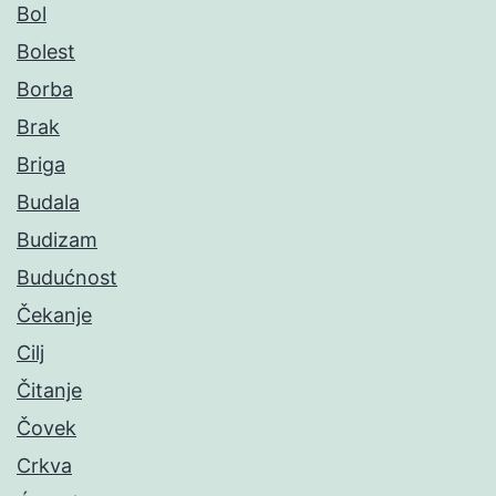
Bol
Bolest
Borba
Brak
Briga
Budala
Budizam
Budućnost
Čekanje
Cilj
Čitanje
Čovek
Crkva