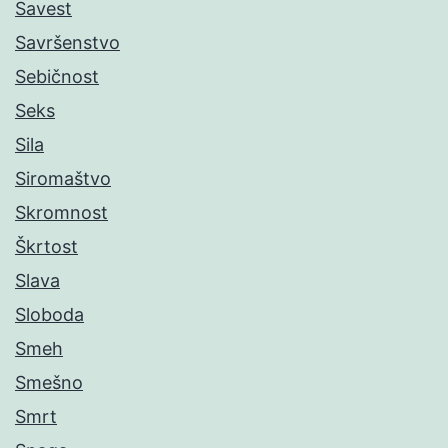
Savest
Savršenstvo
Sebičnost
Seks
Sila
Siromaštvo
Skromnost
Škrtost
Slava
Sloboda
Smeh
Smešno
Smrt