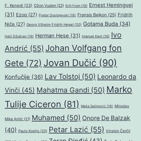
Ernest Hemingvej
F. Kenedi
(23)
Džon Vuden
(22)
Erih From
(19)
(31)
Ezop
(27)
Fridrih
Fransis Bejkon
(25)
Fjodor Dostojevski
(19)
Gotama Buda
(34)
Niče
(27)
Georg Vilhelm Fridrih Hegel
(20)
Ivo
Herman Hese
(31)
Halil Džubran
(19)
Imanuel Kant
(19)
Johan Volfgang fon
Andrić
(55)
Jovan Dučić
(90)
Gete
(72)
Lav Tolstoj
(50)
Leonardo da
Konfučije
(36)
Marko
Mahatma Gandi
(50)
Vinči
(45)
Tulije Ciceron
(81)
Miroslav
Meša Selimović
(19)
Muhamed
(50)
Onore De Balzak
Mika Antić
(21)
Petar Lazić
(55)
(40)
Paulo Koeljo
(20)
Vinston Čerčil
Zoran Đinđić
(43)