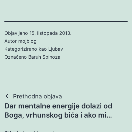
Objavljeno
15. listopada 2013.
Autor
mojblog
Kategorizirano kao
Ljubav
Označeno
Baruh Spinoza
Navigacija
Prethodna objava
Dar mentalne energije dolazi od
objava
Boga, vrhunskog bića i ako mi…