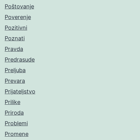
Poštovanje
Poverenje
Pozitivni
Poznati
Pravda
Predrasude
Preljuba
Prevara
Prijateljstvo
Prilike
Priroda
Problemi
Promene