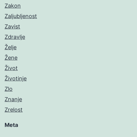
Zakon
Zaljubljenost
Zavist
Zdravlje
Želje
Žene
Život
Životinje
Zlo
Znanje
Zrelost
Meta