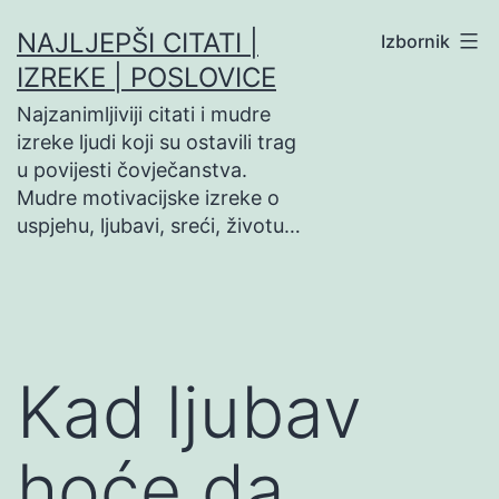
Preskoči
NAJLJEPŠI CITATI |
Izbornik
na
IZREKE | POSLOVICE
sadržaj
Najzanimljiviji citati i mudre
izreke ljudi koji su ostavili trag
u povijesti čovječanstva.
Mudre motivacijske izreke o
uspjehu, ljubavi, sreći, životu…
Kad ljubav
hoće da