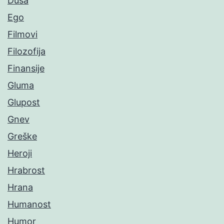
Duša
Ego
Filmovi
Filozofija
Finansije
Gluma
Glupost
Gnev
Greške
Heroji
Hrabrost
Hrana
Humanost
Humor