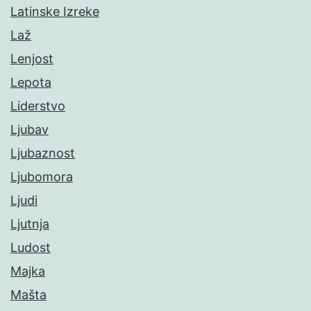
Latinske Izreke
Laž
Lenjost
Lepota
Liderstvo
Ljubav
Ljubaznost
Ljubomora
Ljudi
Ljutnja
Ludost
Majka
Mašta