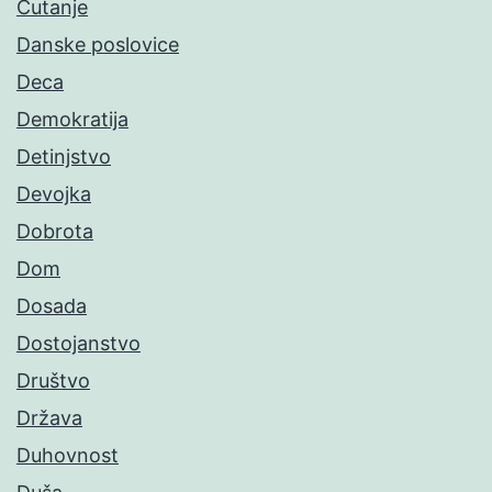
Ćutanje
Danske poslovice
Deca
Demokratija
Detinjstvo
Devojka
Dobrota
Dom
Dosada
Dostojanstvo
Društvo
Država
Duhovnost