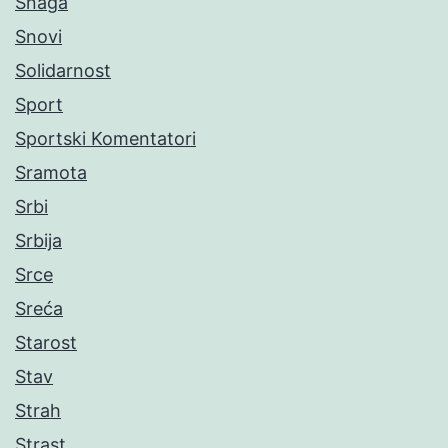
Snaga
Snovi
Solidarnost
Sport
Sportski Komentatori
Sramota
Srbi
Srbija
Srce
Sreća
Starost
Stav
Strah
Strast