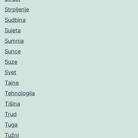
Strpljenje
Sudbina
Sujeta
Sumnja
Sunce
Suze
Svet
Tajne
Tehnologija
Tišina
Trud
Tuga
Tužni