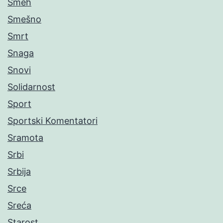
Smeh
Smešno
Smrt
Snaga
Snovi
Solidarnost
Sport
Sportski Komentatori
Sramota
Srbi
Srbija
Srce
Sreća
Starost