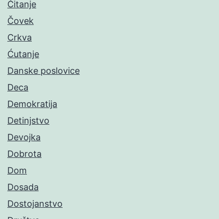
Čitanje
Čovek
Crkva
Ćutanje
Danske poslovice
Deca
Demokratija
Detinjstvo
Devojka
Dobrota
Dom
Dosada
Dostojanstvo