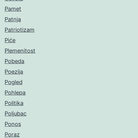
Pamet
Patnja
Patriotizam
Piće
Plemenitost
Pobeda
Poezija
Pogled
Pohlepa
Politika
Poljubac
Ponos
Poraz