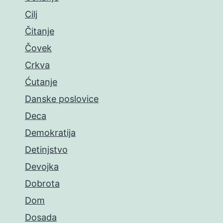
Cilj
Čitanje
Čovek
Crkva
Ćutanje
Danske poslovice
Deca
Demokratija
Detinjstvo
Devojka
Dobrota
Dom
Dosada