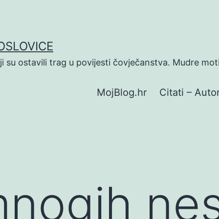
POSLOVICE
koji su ostavili trag u povijesti čovječanstva. Mudre mot
MojBlog.hr
Citati – Autor
mnogih ne