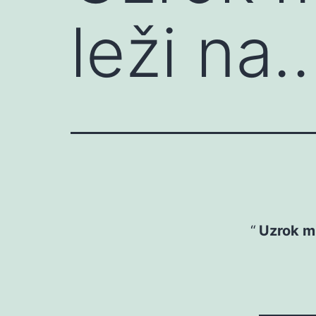
leži na
Uzrok mn