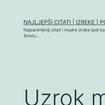
Preskoči
na
sadržaj
NAJLJEPŠI CITATI | IZREKE | 
Najzanimljiviji citati i mudre izreke ljudi 
životu…
Uzrok 