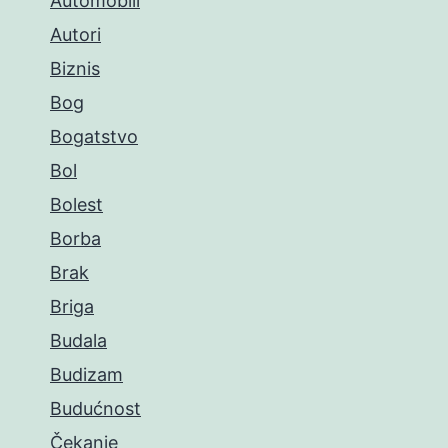
Automobili
Autori
Biznis
Bog
Bogatstvo
Bol
Bolest
Borba
Brak
Briga
Budala
Budizam
Budućnost
Čekanje