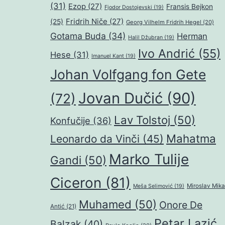
(31)
Ezop
(27)
Fransis Bejkon
Fjodor Dostojevski
(19)
Fridrih Niče
(27)
(25)
Georg Vilhelm Fridrih Hegel
(20)
Gotama Buda
(34)
Herman
Halil Džubran
(19)
Ivo Andrić
(55)
Hese
(31)
Imanuel Kant
(19)
Johan Volfgang fon Gete
Jovan Dučić
(90)
(72)
Lav Tolstoj
(50)
Konfučije
(36)
Mahatma
Leonardo da Vinči
(45)
Marko Tulije
Gandi
(50)
Ciceron
(81)
Miroslav Mika
Meša Selimović
(19)
Muhamed
(50)
Onore De
Antić
(21)
Petar Lazić
Balzak
(40)