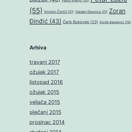
Paulo Koeljo
(20)
(55)
Zoran
Vinston Čerčil
(21)
Vladan Desnica
(21)
Đinđić
(43)
Čarls Bukovski
(23)
Đorđe Balašević
(19)
Arhiva
travanj 2017
ožujak 2017
listopad 2016
ožujak 2015
veljača 2015
siječanj 2015
prosinac 2014