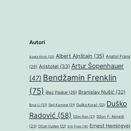
Autori
Albert Ajnštajn
(35)
Anatol Frans
Agata Kristi
(20)
Artur Šopenhauer
Aristotel
(33)
(26)
Bendžamin Frenklin
(47)
(75)
Branislav Nušić
(32)
Blez Paskal
(26)
Duško
Duško Korać
(22)
Brus Li
(21)
Dejl Karnegi
(21)
Radović
(58)
Džon F. Kenedi
Džim Ron
(21)
Ernest Hemingvej
(23)
Džon Vuden
(22)
Erih From
(19)