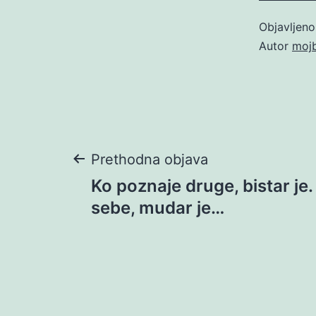
Objavljen
Autor
moj
Navigacija
Prethodna objava
Ko poznaje druge, bistar je
objava
sebe, mudar je…