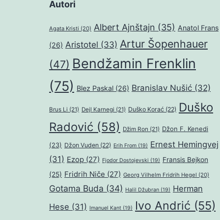
Autori
Albert Ajnštajn
(35)
Anatol Frans
Agata Kristi
(20)
Artur Šopenhauer
Aristotel
(33)
(26)
Bendžamin Frenklin
(47)
(75)
Branislav Nušić
(32)
Blez Paskal
(26)
Duško
Duško Korać
(22)
Brus Li
(21)
Dejl Karnegi
(21)
Radović
(58)
Džon F. Kenedi
Džim Ron
(21)
Ernest Hemingvej
(23)
Džon Vuden
(22)
Erih From
(19)
(31)
Ezop
(27)
Fransis Bejkon
Fjodor Dostojevski
(19)
Fridrih Niče
(27)
(25)
Georg Vilhelm Fridrih Hegel
(20)
Gotama Buda
(34)
Herman
Halil Džubran
(19)
Ivo Andrić
(55)
Hese
(31)
Imanuel Kant
(19)