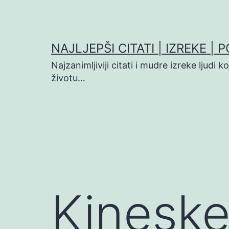
Preskoči
na
sadržaj
NAJLJEPŠI CITATI | IZREKE | 
Najzanimljiviji citati i mudre izreke ljudi 
životu…
Kineske