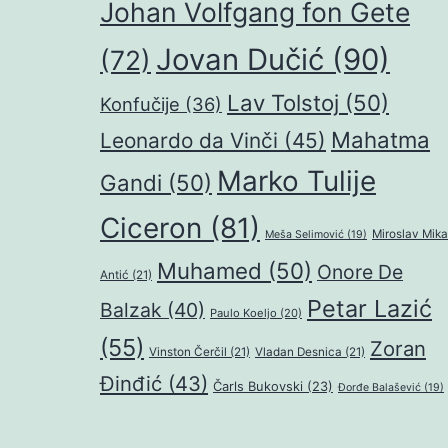
Johan Volfgang fon Gete
Jovan Dučić
(90)
(72)
Lav Tolstoj
(50)
Konfučije
(36)
Mahatma
Leonardo da Vinči
(45)
Marko Tulije
Gandi
(50)
Ciceron
(81)
Miroslav Mika
Meša Selimović
(19)
Muhamed
(50)
Onore De
Antić
(21)
Petar Lazić
Balzak
(40)
Paulo Koeljo
(20)
(55)
Zoran
Vinston Čerčil
(21)
Vladan Desnica
(21)
Đinđić
(43)
Čarls Bukovski
(23)
Đorđe Balašević
(19)