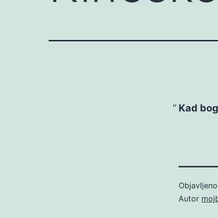
Kad boga
Objavljen
Autor
moj