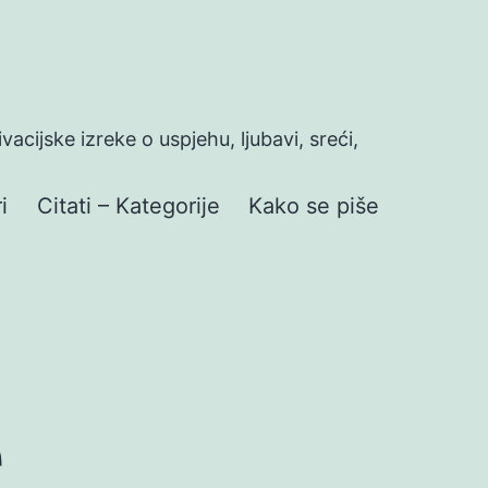
ivacijske izreke o uspjehu, ljubavi, sreći,
i
Citati – Kategorije
Kako se piše
e