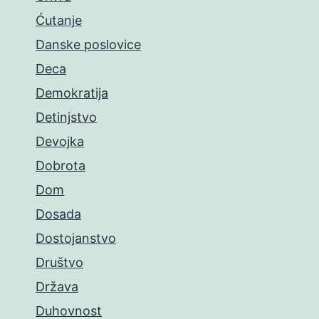
Ćutanje
Danske poslovice
Deca
Demokratija
Detinjstvo
Devojka
Dobrota
Dom
Dosada
Dostojanstvo
Društvo
Država
Duhovnost