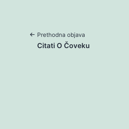
Navigacija
Prethodna objava
Citati O Čoveku
objava