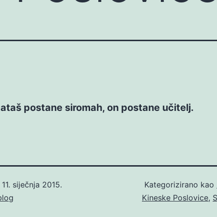
taš postane siromah, on postane učitelj.
o
11. siječnja 2015.
Kategorizirano kao
blog
Kineske Poslovice
,
S