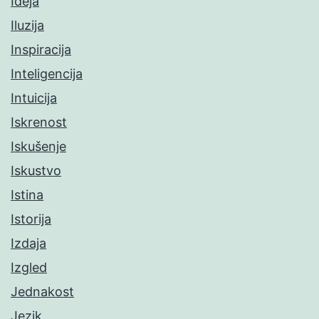
Ideja
Iluzija
Inspiracija
Inteligencija
Intuicija
Iskrenost
Iskušenje
Iskustvo
Istina
Istorija
Izdaja
Izgled
Jednakost
Jezik