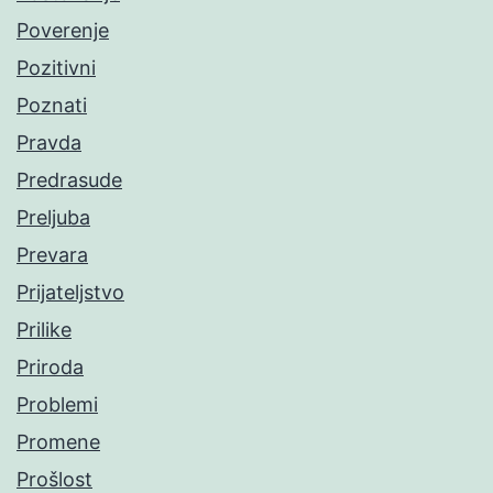
Poverenje
Pozitivni
Poznati
Pravda
Predrasude
Preljuba
Prevara
Prijateljstvo
Prilike
Priroda
Problemi
Promene
Prošlost