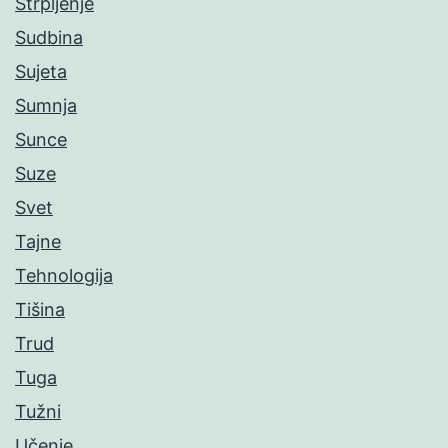
Strpljenje
Sudbina
Sujeta
Sumnja
Sunce
Suze
Svet
Tajne
Tehnologija
Tišina
Trud
Tuga
Tužni
Učenje