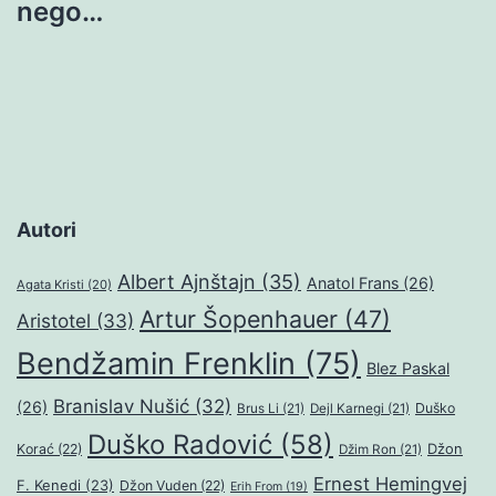
nego…
Autori
Albert Ajnštajn
(35)
Anatol Frans
(26)
Agata Kristi
(20)
Artur Šopenhauer
(47)
Aristotel
(33)
Bendžamin Frenklin
(75)
Blez Paskal
Branislav Nušić
(32)
(26)
Duško
Brus Li
(21)
Dejl Karnegi
(21)
Duško Radović
(58)
Džon
Korać
(22)
Džim Ron
(21)
Ernest Hemingvej
F. Kenedi
(23)
Džon Vuden
(22)
Erih From
(19)