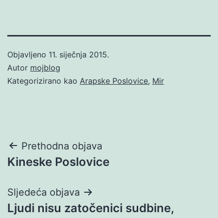
Objavljeno
11. siječnja 2015.
Autor
mojblog
Kategorizirano kao
Arapske Poslovice
,
Mir
Navigacija
Prethodna objava
Kineske Poslovice
objava
Sljedeća objava
Ljudi nisu zatočenici sudbine,