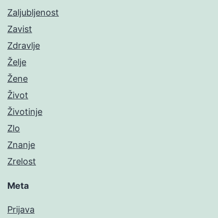
Zaljubljenost
Zavist
Zdravlje
Želje
Žene
Život
Životinje
Zlo
Znanje
Zrelost
Meta
Prijava