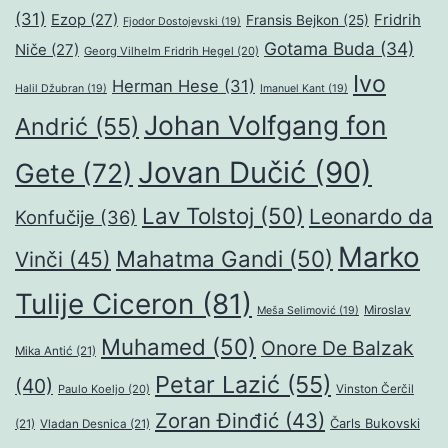
(31)
Ezop
(27)
Fridrih
Fransis Bejkon
(25)
Fjodor Dostojevski
(19)
Gotama Buda
(34)
Niče
(27)
Georg Vilhelm Fridrih Hegel
(20)
Ivo
Herman Hese
(31)
Halil Džubran
(19)
Imanuel Kant
(19)
Johan Volfgang fon
Andrić
(55)
Jovan Dučić
(90)
Gete
(72)
Lav Tolstoj
(50)
Leonardo da
Konfučije
(36)
Marko
Mahatma Gandi
(50)
Vinči
(45)
Tulije Ciceron
(81)
Miroslav
Meša Selimović
(19)
Muhamed
(50)
Onore De Balzak
Mika Antić
(21)
Petar Lazić
(55)
(40)
Paulo Koeljo
(20)
Vinston Čerčil
Zoran Đinđić
(43)
Čarls Bukovski
(21)
Vladan Desnica
(21)