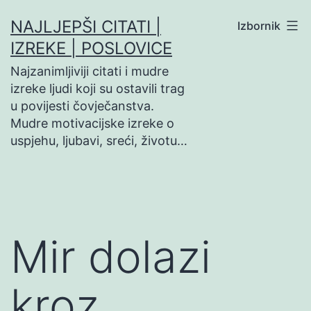
Preskoči
NAJLJEPŠI CITATI |
Izbornik
na
IZREKE | POSLOVICE
sadržaj
Najzanimljiviji citati i mudre
izreke ljudi koji su ostavili trag
u povijesti čovječanstva.
Mudre motivacijske izreke o
uspjehu, ljubavi, sreći, životu…
Mir dolazi
kroz