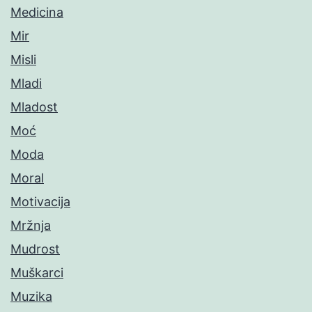
Medicina
Mir
Misli
Mladi
Mladost
Moć
Moda
Moral
Motivacija
Mržnja
Mudrost
Muškarci
Muzika