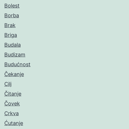
Bolest
Borba
Brak
Briga
Budala
Budizam
Budućnost
Čekanje
Cilj
Čitanje
Čovek
Crkva
Ćutanje