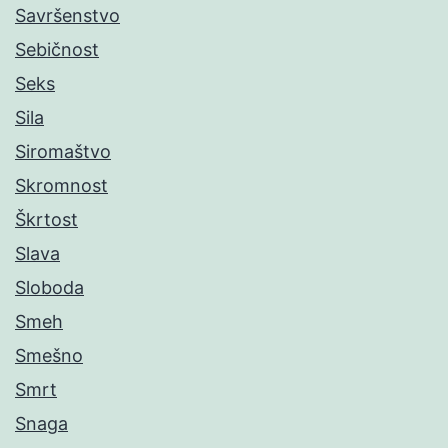
Savršenstvo
Sebičnost
Seks
Sila
Siromaštvo
Skromnost
Škrtost
Slava
Sloboda
Smeh
Smešno
Smrt
Snaga