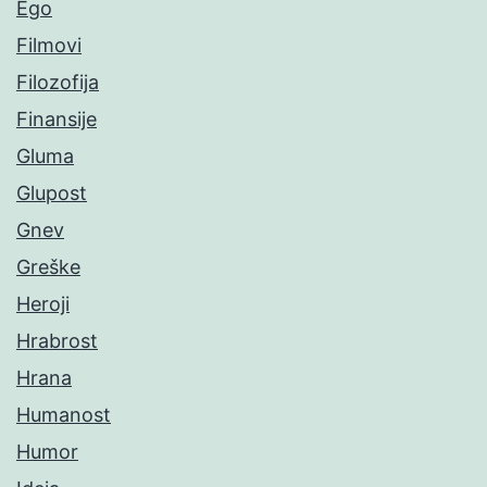
Ego
Filmovi
Filozofija
Finansije
Gluma
Glupost
Gnev
Greške
Heroji
Hrabrost
Hrana
Humanost
Humor