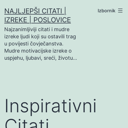
Preskoči
NAJLJEPŠI CITATI |
Izbornik
na
IZREKE | POSLOVICE
sadržaj
Najzanimljiviji citati i mudre
izreke ljudi koji su ostavili trag
u povijesti čovječanstva.
Mudre motivacijske izreke o
uspjehu, ljubavi, sreći, životu…
Inspirativni
Citati