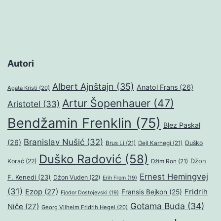
Autori
Albert Ajnštajn
(35)
Anatol Frans
(26)
Agata Kristi
(20)
Artur Šopenhauer
(47)
Aristotel
(33)
Bendžamin Frenklin
(75)
Blez Paskal
Branislav Nušić
(32)
(26)
Duško
Brus Li
(21)
Dejl Karnegi
(21)
Duško Radović
(58)
Džon
Korać
(22)
Džim Ron
(21)
Ernest Hemingvej
F. Kenedi
(23)
Džon Vuden
(22)
Erih From
(19)
(31)
Ezop
(27)
Fridrih
Fransis Bejkon
(25)
Fjodor Dostojevski
(19)
Gotama Buda
(34)
Niče
(27)
Georg Vilhelm Fridrih Hegel
(20)