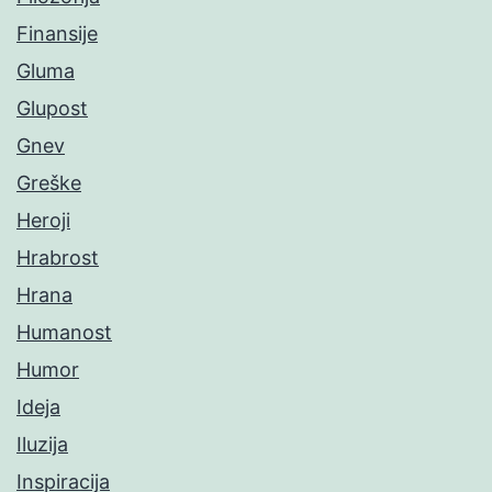
Finansije
Gluma
Glupost
Gnev
Greške
Heroji
Hrabrost
Hrana
Humanost
Humor
Ideja
Iluzija
Inspiracija