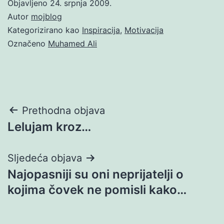
Objavljeno
24. srpnja 2009.
Autor
mojblog
Kategorizirano kao
Inspiracija
,
Motivacija
Označeno
Muhamed Ali
Navigacija
Prethodna objava
Lelujam kroz…
objava
Sljedeća objava
Najopasniji su oni neprijatelji o
kojima čovek ne pomisli kako…