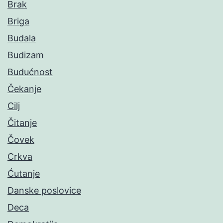
Brak
Briga
Budala
Budizam
Budućnost
Čekanje
Cilj
Čitanje
Čovek
Crkva
Ćutanje
Danske poslovice
Deca