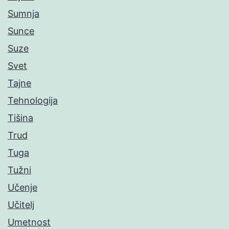
Sumnja
Sunce
Suze
Svet
Tajne
Tehnologija
Tišina
Trud
Tuga
Tužni
Učenje
Učitelj
Umetnost