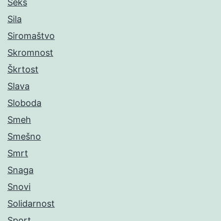
Seks
Sila
Siromaštvo
Skromnost
Škrtost
Slava
Sloboda
Smeh
Smešno
Smrt
Snaga
Snovi
Solidarnost
Sport