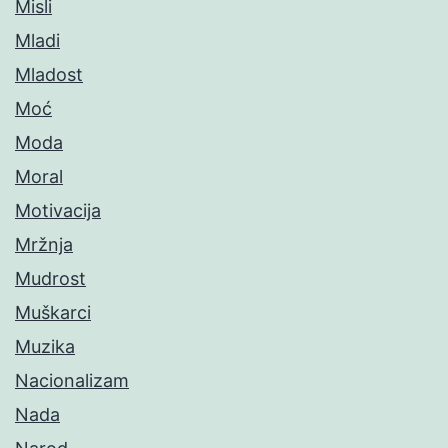
Misli
Mladi
Mladost
Moć
Moda
Moral
Motivacija
Mržnja
Mudrost
Muškarci
Muzika
Nacionalizam
Nada