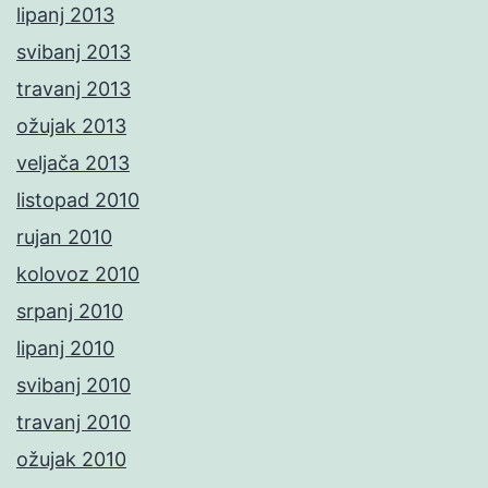
lipanj 2013
svibanj 2013
travanj 2013
ožujak 2013
veljača 2013
listopad 2010
rujan 2010
kolovoz 2010
srpanj 2010
lipanj 2010
svibanj 2010
travanj 2010
ožujak 2010