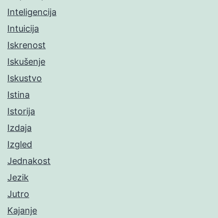
Inteligencija
Intuicija
Iskrenost
Iskušenje
Iskustvo
Istina
Istorija
Izdaja
Izgled
Jednakost
Jezik
Jutro
Kajanje