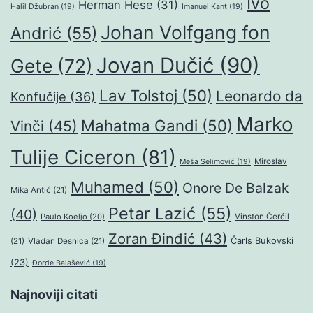
Ivo
Herman Hese
(31)
Halil Džubran
(19)
Imanuel Kant
(19)
Johan Volfgang fon
Andrić
(55)
Jovan Dučić
(90)
Gete
(72)
Lav Tolstoj
(50)
Leonardo da
Konfučije
(36)
Marko
Mahatma Gandi
(50)
Vinči
(45)
Tulije Ciceron
(81)
Miroslav
Meša Selimović
(19)
Muhamed
(50)
Onore De Balzak
Mika Antić
(21)
Petar Lazić
(55)
(40)
Paulo Koeljo
(20)
Vinston Čerčil
Zoran Đinđić
(43)
Čarls Bukovski
(21)
Vladan Desnica
(21)
(23)
Đorđe Balašević
(19)
Najnoviji citati