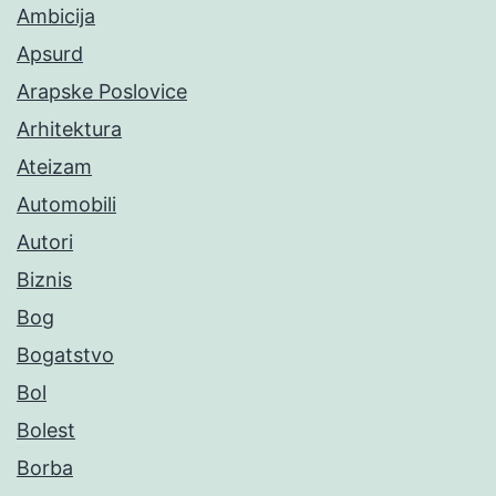
Ambicija
Apsurd
Arapske Poslovice
Arhitektura
Ateizam
Automobili
Autori
Biznis
Bog
Bogatstvo
Bol
Bolest
Borba