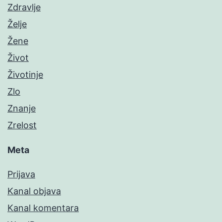
Zdravlje
Želje
Žene
Život
Životinje
Zlo
Znanje
Zrelost
Meta
Prijava
Kanal objava
Kanal komentara