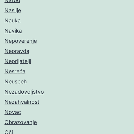
Narod
Nasilje
Nauka
Navika
Nepoverenje
Nepravda
Neprijatelji
Nesreća
Neuspeh
Nezadovoljstvo
Nezahvalnost
Novac
Obrazovanje
Oči