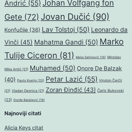
Johan Volfgang fon
Andrić
(55)
Jovan Dučić
(90)
Gete
(72)
Lav Tolstoj
(50)
Leonardo da
Konfučije
(36)
Marko
Mahatma Gandi
(50)
Vinči
(45)
Tulije Ciceron
(81)
Miroslav
Meša Selimović
(19)
Muhamed
(50)
Onore De Balzak
Mika Antić
(21)
Petar Lazić
(55)
(40)
Paulo Koeljo
(20)
Vinston Čerčil
Zoran Đinđić
(43)
Čarls Bukovski
(21)
Vladan Desnica
(21)
(23)
Đorđe Balašević
(19)
Najnoviji citati
Alicia Keys citat