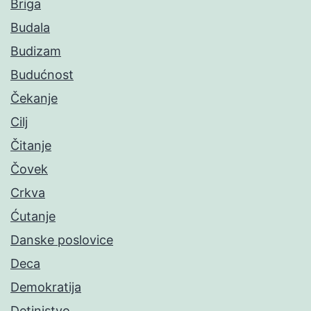
Briga
Budala
Budizam
Budućnost
Čekanje
Cilj
Čitanje
Čovek
Crkva
Ćutanje
Danske poslovice
Deca
Demokratija
Detinjstvo