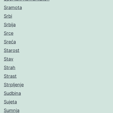
Sramota
Srbi
Srbija
Srce
Sreća
Starost
Stav
Strah
Strast
Strpljenje
Sudbina
Sujeta
Sumnja