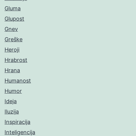
Gluma
Glupost
Gnev
Greške
Heroji
Hrabrost
Hrana
Humanost
Humor
Ideja
Iluzija
Inspiracija
Inteligencija