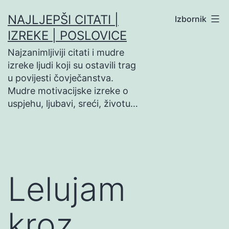
Preskoči
NAJLJEPŠI CITATI |
Izbornik
na
IZREKE | POSLOVICE
sadržaj
Najzanimljiviji citati i mudre
izreke ljudi koji su ostavili trag
u povijesti čovječanstva.
Mudre motivacijske izreke o
uspjehu, ljubavi, sreći, životu…
Lelujam
kroz…