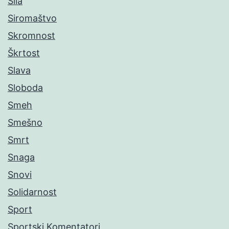
Sila
Siromaštvo
Skromnost
Škrtost
Slava
Sloboda
Smeh
Smešno
Smrt
Snaga
Snovi
Solidarnost
Sport
Sportski Komentatori