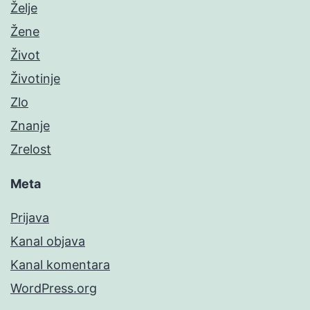
Želje
Žene
Život
Životinje
Zlo
Znanje
Zrelost
Meta
Prijava
Kanal objava
Kanal komentara
WordPress.org