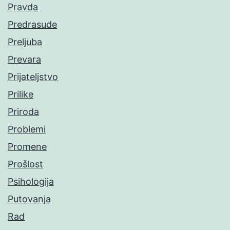
Pravda
Predrasude
Preljuba
Prevara
Prijateljstvo
Prilike
Priroda
Problemi
Promene
Prošlost
Psihologija
Putovanja
Rad