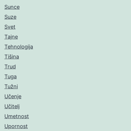
Sunce
Suze
Svet
Tajne
Tehnologija
Tišina
Trud
Tuga
Tužni
Učenje
Učitelj
Umetnost
Upornost