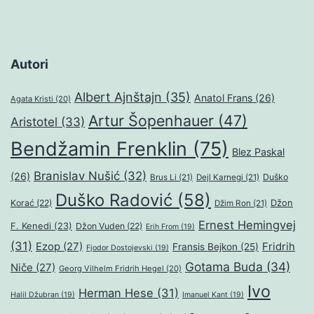
Autori
Albert Ajnštajn
(35)
Anatol Frans
(26)
Agata Kristi
(20)
Artur Šopenhauer
(47)
Aristotel
(33)
Bendžamin Frenklin
(75)
Blez Paskal
Branislav Nušić
(32)
(26)
Duško
Brus Li
(21)
Dejl Karnegi
(21)
Duško Radović
(58)
Džon
Korać
(22)
Džim Ron
(21)
Ernest Hemingvej
F. Kenedi
(23)
Džon Vuden
(22)
Erih From
(19)
(31)
Ezop
(27)
Fridrih
Fransis Bejkon
(25)
Fjodor Dostojevski
(19)
Gotama Buda
(34)
Niče
(27)
Georg Vilhelm Fridrih Hegel
(20)
Ivo
Herman Hese
(31)
Halil Džubran
(19)
Imanuel Kant
(19)