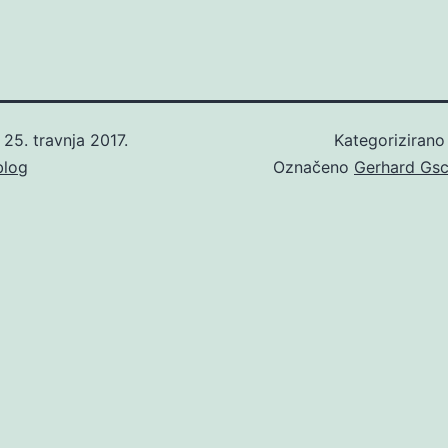
o
25. travnja 2017.
Kategoriziran
blog
Označeno
Gerhard Gs