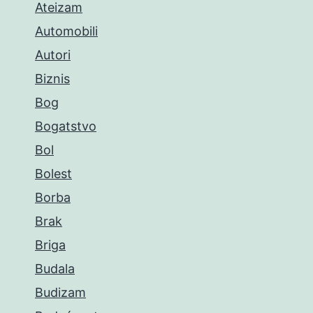
Ateizam
Automobili
Autori
Biznis
Bog
Bogatstvo
Bol
Bolest
Borba
Brak
Briga
Budala
Budizam