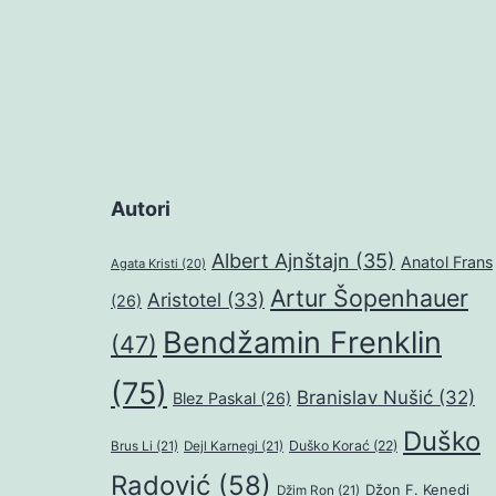
Autori
Albert Ajnštajn
(35)
Anatol Frans
Agata Kristi
(20)
Artur Šopenhauer
Aristotel
(33)
(26)
Bendžamin Frenklin
(47)
(75)
Branislav Nušić
(32)
Blez Paskal
(26)
Duško
Duško Korać
(22)
Brus Li
(21)
Dejl Karnegi
(21)
Radović
(58)
Džon F. Kenedi
Džim Ron
(21)