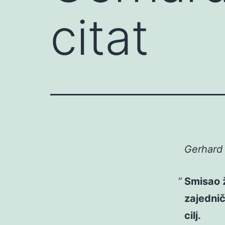
citat
Gerhard
Smisao ž
zajednič
cilj.