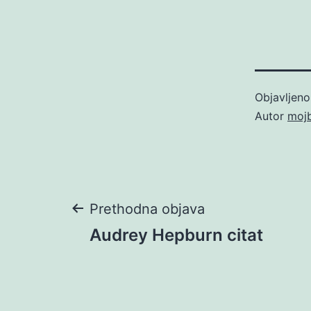
Objavljen
Autor
moj
Navigacija
Prethodna objava
Audrey Hepburn citat
objava