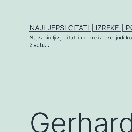
Preskoči
na
sadržaj
NAJLJEPŠI CITATI | IZREKE | 
Najzanimljiviji citati i mudre izreke ljudi 
životu…
Gerhar