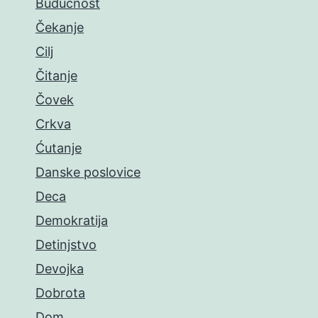
Budućnost
Čekanje
Cilj
Čitanje
Čovek
Crkva
Ćutanje
Danske poslovice
Deca
Demokratija
Detinjstvo
Devojka
Dobrota
Dom