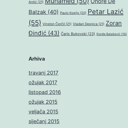
Muhamed
(50)
Onore De
Antić
(21)
Petar Lazić
Balzak
(40)
Paulo Koeljo
(20)
(55)
Zoran
Vinston Čerčil
(21)
Vladan Desnica
(21)
Đinđić
(43)
Čarls Bukovski
(23)
Đorđe Balašević
(19)
Arhiva
travanj 2017
ožujak 2017
listopad 2016
ožujak 2015
veljača 2015
siječanj 2015