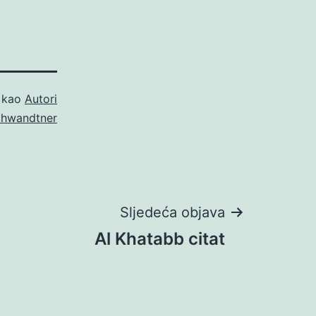
o kao
Autori
chwandtner
Sljedeća objava
Al Khatabb citat