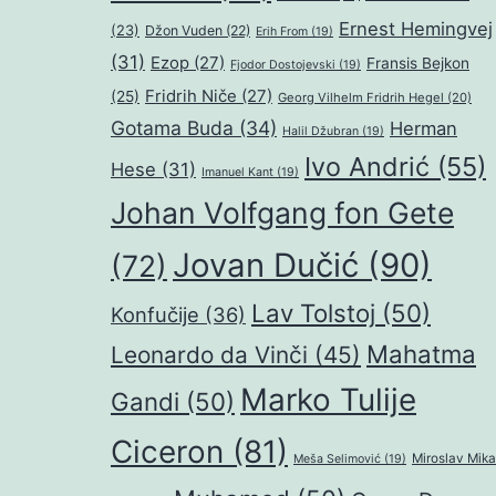
Ernest Hemingvej
(23)
Džon Vuden
(22)
Erih From
(19)
(31)
Ezop
(27)
Fransis Bejkon
Fjodor Dostojevski
(19)
Fridrih Niče
(27)
(25)
Georg Vilhelm Fridrih Hegel
(20)
Gotama Buda
(34)
Herman
Halil Džubran
(19)
Ivo Andrić
(55)
Hese
(31)
Imanuel Kant
(19)
Johan Volfgang fon Gete
Jovan Dučić
(90)
(72)
Lav Tolstoj
(50)
Konfučije
(36)
Mahatma
Leonardo da Vinči
(45)
Marko Tulije
Gandi
(50)
Ciceron
(81)
Miroslav Mika
Meša Selimović
(19)