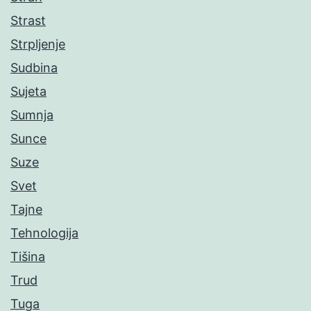
Strast
Strpljenje
Sudbina
Sujeta
Sumnja
Sunce
Suze
Svet
Tajne
Tehnologija
Tišina
Trud
Tuga