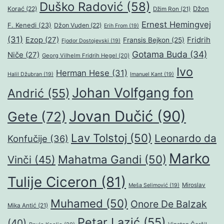
Duško Radović
(58)
Džon
Korać
(22)
Džim Ron
(21)
Ernest Hemingvej
F. Kenedi
(23)
Džon Vuden
(22)
Erih From
(19)
(31)
Ezop
(27)
Fridrih
Fransis Bejkon
(25)
Fjodor Dostojevski
(19)
Gotama Buda
(34)
Niče
(27)
Georg Vilhelm Fridrih Hegel
(20)
Ivo
Herman Hese
(31)
Halil Džubran
(19)
Imanuel Kant
(19)
Johan Volfgang fon
Andrić
(55)
Jovan Dučić
(90)
Gete
(72)
Lav Tolstoj
(50)
Leonardo da
Konfučije
(36)
Marko
Mahatma Gandi
(50)
Vinči
(45)
Tulije Ciceron
(81)
Miroslav
Meša Selimović
(19)
Muhamed
(50)
Onore De Balzak
Mika Antić
(21)
Petar Lazić
(55)
(40)