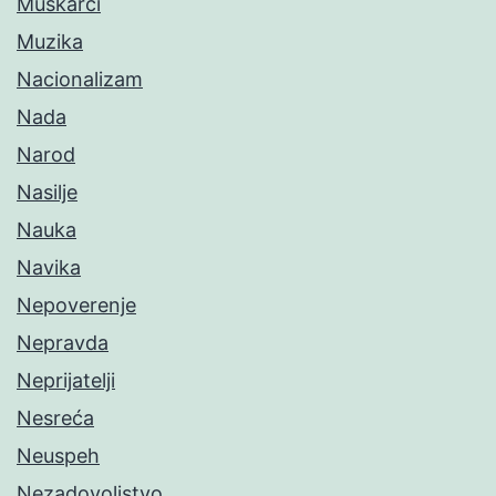
Muškarci
Muzika
Nacionalizam
Nada
Narod
Nasilje
Nauka
Navika
Nepoverenje
Nepravda
Neprijatelji
Nesreća
Neuspeh
Nezadovoljstvo