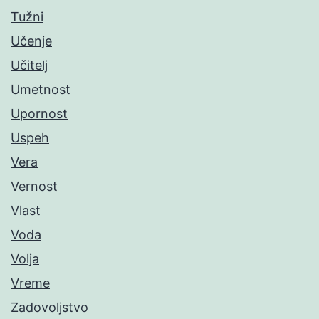
Tužni
Učenje
Učitelj
Umetnost
Upornost
Uspeh
Vera
Vernost
Vlast
Voda
Volja
Vreme
Zadovoljstvo