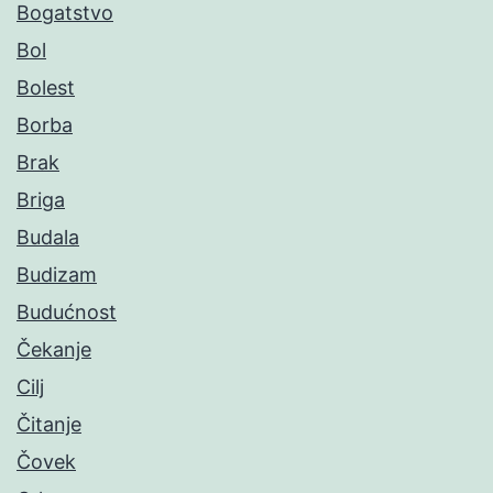
Bogatstvo
Bol
Bolest
Borba
Brak
Briga
Budala
Budizam
Budućnost
Čekanje
Cilj
Čitanje
Čovek