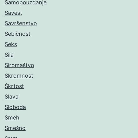
Samopouzdanje
Savest
Savršenstvo
Sebičnost
Seks
Sila
Siromaštvo
Skromnost
Škrtost
Slava
Sloboda
Smeh
Smešno