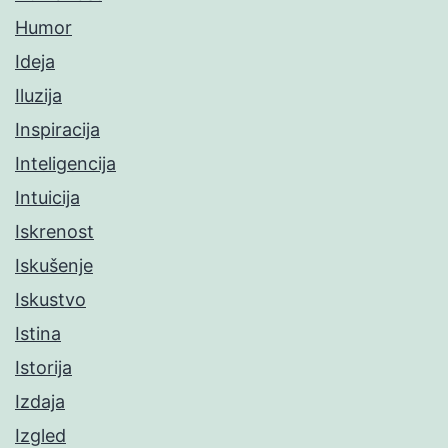
Humor
Ideja
Iluzija
Inspiracija
Inteligencija
Intuicija
Iskrenost
Iskušenje
Iskustvo
Istina
Istorija
Izdaja
Izgled