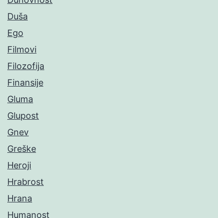
Duša
Ego
Filmovi
Filozofija
Finansije
Gluma
Glupost
Gnev
Greške
Heroji
Hrabrost
Hrana
Humanost