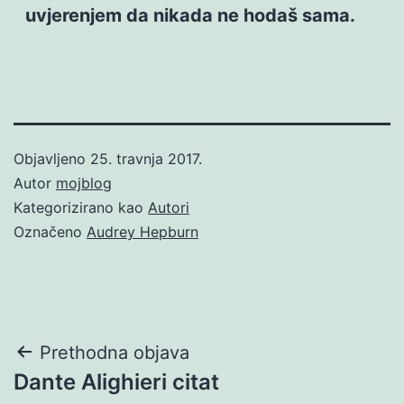
uvjerenjem da nikada ne hodaš sama.
Objavljeno
25. travnja 2017.
Autor
mojblog
Kategorizirano kao
Autori
Označeno
Audrey Hepburn
Navigacija
Prethodna objava
Dante Alighieri citat
objava