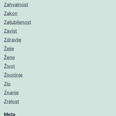
Zahvalnost
Zakon
Zaljubljenost
Zavist
Zdravlje
Želje
Žene
Život
Životinje
Zlo
Znanje
Zrelost
Meta