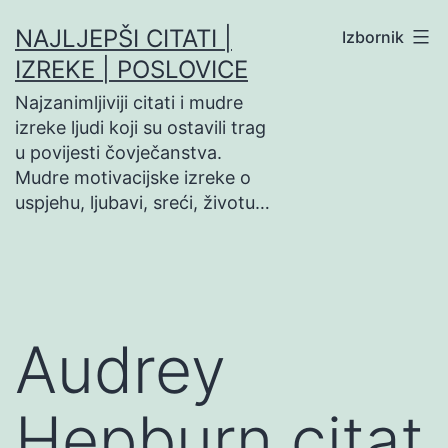
Preskoči
NAJLJEPŠI CITATI |
Izbornik
na
IZREKE | POSLOVICE
sadržaj
Najzanimljiviji citati i mudre
izreke ljudi koji su ostavili trag
u povijesti čovječanstva.
Mudre motivacijske izreke o
uspjehu, ljubavi, sreći, životu…
Audrey
Hepburn citat