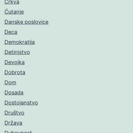
Crkva
Ćutanje
Danske poslovice
Deca
Demokratija
Detinjstvo
Devojka
Dobrota
Dom
Dosada
Dostojanstvo
Društvo
Država
Duhovnost