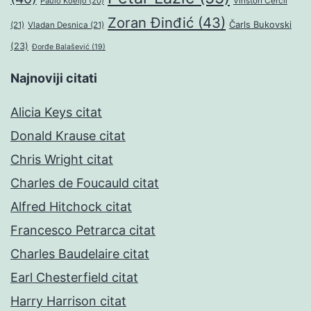
Paulo Koeljo
(20)
Vinston Čerčil
Zoran Đinđić
(43)
Čarls Bukovski
(21)
Vladan Desnica
(21)
(23)
Đorđe Balašević
(19)
Najnoviji citati
Alicia Keys citat
Donald Krause citat
Chris Wright citat
Charles de Foucauld citat
Alfred Hitchock citat
Francesco Petrarca citat
Charles Baudelaire citat
Earl Chesterfield citat
Harry Harrison citat