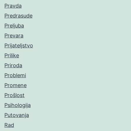
Pravda
Predrasude
Preljuba
Prevara
Prijateljstvo
Prilike
Priroda
Problemi
Promene
Prošlost
Psihologija
Putovanja
Rad