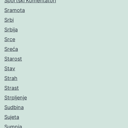
Sportski Komentatori
Sramota
Srbi
Srbija
Srce
Sreća
Starost
Stav
Strah
Strast
Strpljenje
Sudbina
Sujeta
Sumnja