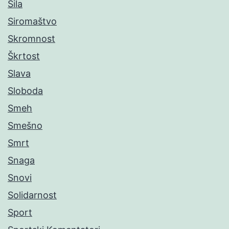
Sila
Siromaštvo
Skromnost
Škrtost
Slava
Sloboda
Smeh
Smešno
Smrt
Snaga
Snovi
Solidarnost
Sport