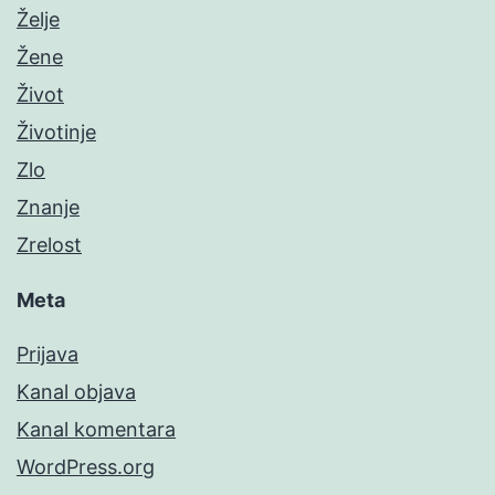
Želje
Žene
Život
Životinje
Zlo
Znanje
Zrelost
Meta
Prijava
Kanal objava
Kanal komentara
WordPress.org