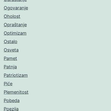
Ogovaranje
Oholost
Opraštanje
Optimizam
Ostalo
Osveta
Pamet
Patnja
Patriotizam
Piće
Plemenitost
Pobeda
Poezija