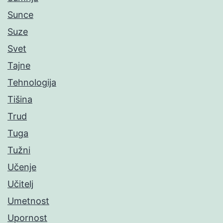
Sunce
Suze
Svet
Tajne
Tehnologija
Tišina
Trud
Tuga
Tužni
Učenje
Učitelj
Umetnost
Upornost