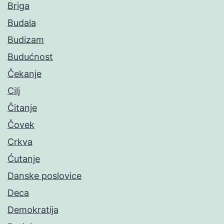
Briga
Budala
Budizam
Budućnost
Čekanje
Cilj
Čitanje
Čovek
Crkva
Ćutanje
Danske poslovice
Deca
Demokratija