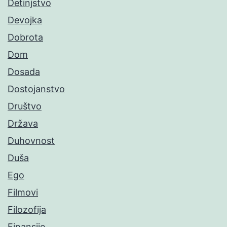
Detinjstvo
Devojka
Dobrota
Dom
Dosada
Dostojanstvo
Društvo
Država
Duhovnost
Duša
Ego
Filmovi
Filozofija
Finansije