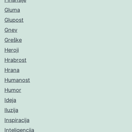
Gluma
Glupost
Gnev
Greške
Heroji
Hrabrost
Hrana
Humanost
Humor
Ideja
Iluzija
Inspiracija
Inteligencija