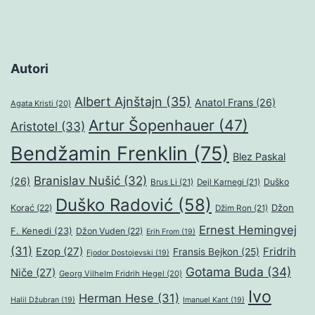
Autori
Albert Ajnštajn
(35)
Anatol Frans
(26)
Agata Kristi
(20)
Artur Šopenhauer
(47)
Aristotel
(33)
Bendžamin Frenklin
(75)
Blez Paskal
Branislav Nušić
(32)
(26)
Duško
Brus Li
(21)
Dejl Karnegi
(21)
Duško Radović
(58)
Džon
Korać
(22)
Džim Ron
(21)
Ernest Hemingvej
F. Kenedi
(23)
Džon Vuden
(22)
Erih From
(19)
(31)
Ezop
(27)
Fridrih
Fransis Bejkon
(25)
Fjodor Dostojevski
(19)
Gotama Buda
(34)
Niče
(27)
Georg Vilhelm Fridrih Hegel
(20)
Ivo
Herman Hese
(31)
Halil Džubran
(19)
Imanuel Kant
(19)