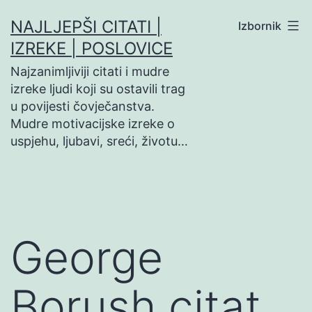
Preskoči
NAJLJEPŠI CITATI |
Izbornik
na
IZREKE | POSLOVICE
sadržaj
Najzanimljiviji citati i mudre
izreke ljudi koji su ostavili trag
u povijesti čovječanstva.
Mudre motivacijske izreke o
uspjehu, ljubavi, sreći, životu…
George
Borush citat