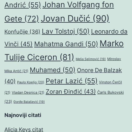
Johan Volfgang fon
Andrić
(55)
Jovan Dučić
(90)
Gete
(72)
Lav Tolstoj
(50)
Leonardo da
Konfučije
(36)
Marko
Mahatma Gandi
(50)
Vinči
(45)
Tulije Ciceron
(81)
Miroslav
Meša Selimović
(19)
Muhamed
(50)
Onore De Balzak
Mika Antić
(21)
Petar Lazić
(55)
(40)
Paulo Koeljo
(20)
Vinston Čerčil
Zoran Đinđić
(43)
Čarls Bukovski
(21)
Vladan Desnica
(21)
(23)
Đorđe Balašević
(19)
Najnoviji citati
Alicia Keys citat