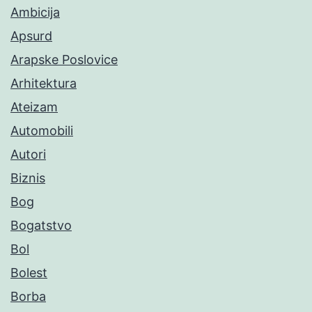
Ambicija
Apsurd
Arapske Poslovice
Arhitektura
Ateizam
Automobili
Autori
Biznis
Bog
Bogatstvo
Bol
Bolest
Borba