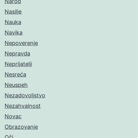
Narod
Nasilje
Nauka
Navika
Nepoverenje
Nepravda
Neprijatelji
Nesreća
Neuspeh
Nezadovoljstvo
Nezahvalnost
Novac
Obrazovanje
Oči