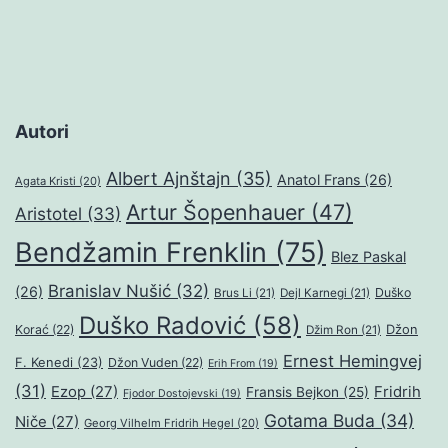
Autori
Albert Ajnštajn
(35)
Anatol Frans
(26)
Agata Kristi
(20)
Artur Šopenhauer
(47)
Aristotel
(33)
Bendžamin Frenklin
(75)
Blez Paskal
Branislav Nušić
(32)
(26)
Duško
Brus Li
(21)
Dejl Karnegi
(21)
Duško Radović
(58)
Džon
Korać
(22)
Džim Ron
(21)
Ernest Hemingvej
F. Kenedi
(23)
Džon Vuden
(22)
Erih From
(19)
(31)
Ezop
(27)
Fridrih
Fransis Bejkon
(25)
Fjodor Dostojevski
(19)
Gotama Buda
(34)
Niče
(27)
Georg Vilhelm Fridrih Hegel
(20)