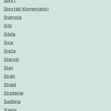
Sport
Sportski Komentatori
Sramota
Srbi
Srbija
Srce
Sreća
Starost
Stav
Strah
Strast
Strpljenje
Sudbina
Sujeta