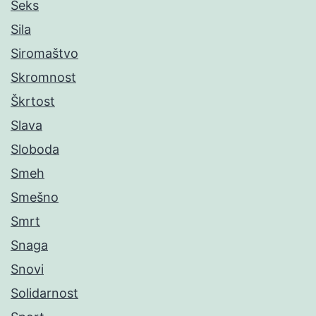
Seks
Sila
Siromaštvo
Skromnost
Škrtost
Slava
Sloboda
Smeh
Smešno
Smrt
Snaga
Snovi
Solidarnost