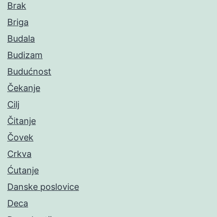
Brak
Briga
Budala
Budizam
Budućnost
Čekanje
Cilj
Čitanje
Čovek
Crkva
Ćutanje
Danske poslovice
Deca