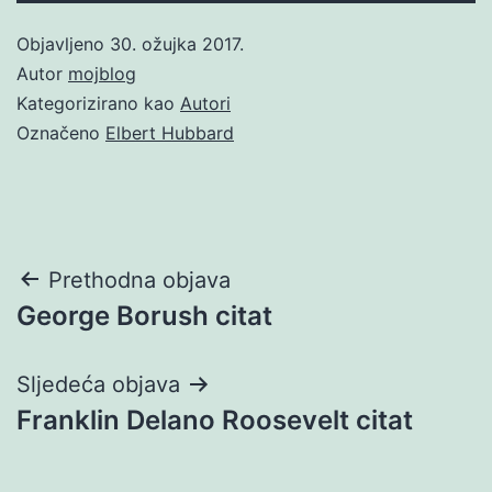
Objavljeno
30. ožujka 2017.
Autor
mojblog
Kategorizirano kao
Autori
Označeno
Elbert Hubbard
Navigacija
Prethodna objava
George Borush citat
objava
Sljedeća objava
Franklin Delano Roosevelt citat