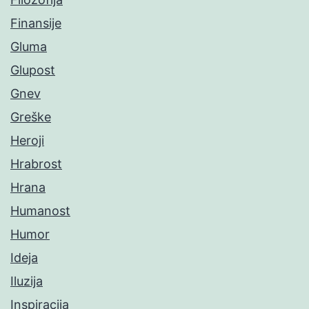
Finansije
Gluma
Glupost
Gnev
Greške
Heroji
Hrabrost
Hrana
Humanost
Humor
Ideja
Iluzija
Inspiracija