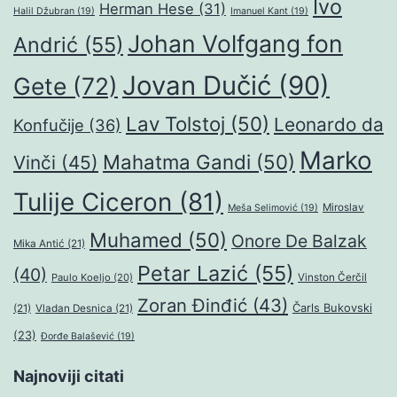
Ivo
Herman Hese
(31)
Halil Džubran
(19)
Imanuel Kant
(19)
Johan Volfgang fon
Andrić
(55)
Jovan Dučić
(90)
Gete
(72)
Lav Tolstoj
(50)
Leonardo da
Konfučije
(36)
Marko
Mahatma Gandi
(50)
Vinči
(45)
Tulije Ciceron
(81)
Miroslav
Meša Selimović
(19)
Muhamed
(50)
Onore De Balzak
Mika Antić
(21)
Petar Lazić
(55)
(40)
Paulo Koeljo
(20)
Vinston Čerčil
Zoran Đinđić
(43)
Čarls Bukovski
(21)
Vladan Desnica
(21)
(23)
Đorđe Balašević
(19)
Najnoviji citati