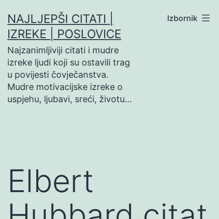
Preskoči
NAJLJEPŠI CITATI |
Izbornik
na
IZREKE | POSLOVICE
sadržaj
Najzanimljiviji citati i mudre
izreke ljudi koji su ostavili trag
u povijesti čovječanstva.
Mudre motivacijske izreke o
uspjehu, ljubavi, sreći, životu…
Elbert
Hubbard citat