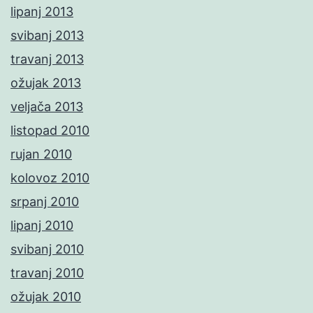
lipanj 2013
svibanj 2013
travanj 2013
ožujak 2013
veljača 2013
listopad 2010
rujan 2010
kolovoz 2010
srpanj 2010
lipanj 2010
svibanj 2010
travanj 2010
ožujak 2010