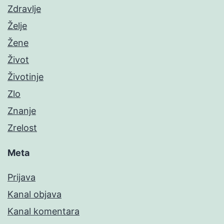
Zdravlje
Želje
Žene
Život
Životinje
Zlo
Znanje
Zrelost
Meta
Prijava
Kanal objava
Kanal komentara