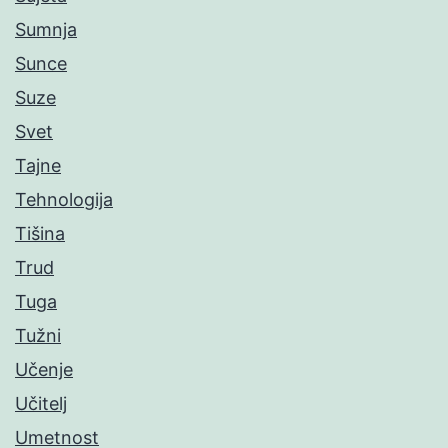
Sumnja
Sunce
Suze
Svet
Tajne
Tehnologija
Tišina
Trud
Tuga
Tužni
Učenje
Učitelj
Umetnost