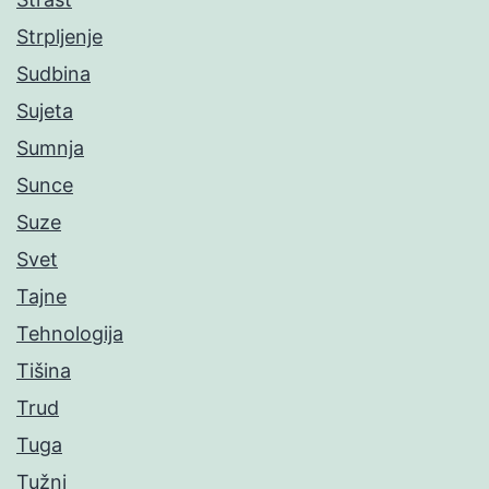
Strpljenje
Sudbina
Sujeta
Sumnja
Sunce
Suze
Svet
Tajne
Tehnologija
Tišina
Trud
Tuga
Tužni