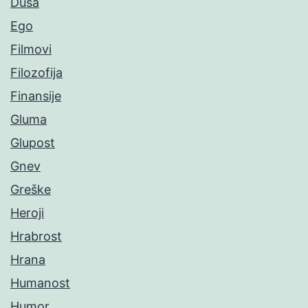
Duša
Ego
Filmovi
Filozofija
Finansije
Gluma
Glupost
Gnev
Greške
Heroji
Hrabrost
Hrana
Humanost
Humor