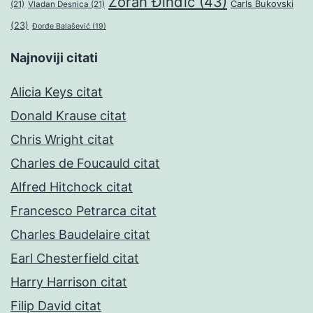
Zoran Đinđić
(43)
Čarls Bukovski
(21)
Vladan Desnica
(21)
(23)
Đorđe Balašević
(19)
Najnoviji citati
Alicia Keys citat
Donald Krause citat
Chris Wright citat
Charles de Foucauld citat
Alfred Hitchock citat
Francesco Petrarca citat
Charles Baudelaire citat
Earl Chesterfield citat
Harry Harrison citat
Filip David citat