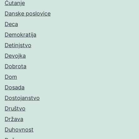
Ćutanje
Danske poslovice
Deca
Demokratija
Detinjstvo
Devojka
Dobrota
Dom
Dosada
Dostojanstvo
Društvo
Država
Duhovnost