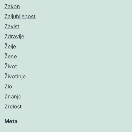
Zakon
Zaljubljenost
Zavist
Zdravlje
Želje
Žene
Život
Životinje
Zlo
Znanje
Zrelost
Meta