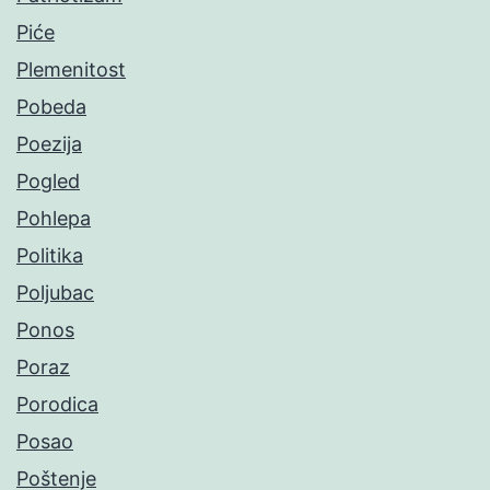
Piće
Plemenitost
Pobeda
Poezija
Pogled
Pohlepa
Politika
Poljubac
Ponos
Poraz
Porodica
Posao
Poštenje