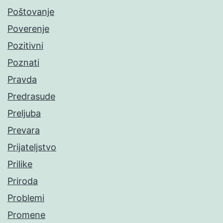
Poštovanje
Poverenje
Pozitivni
Poznati
Pravda
Predrasude
Preljuba
Prevara
Prijateljstvo
Prilike
Priroda
Problemi
Promene