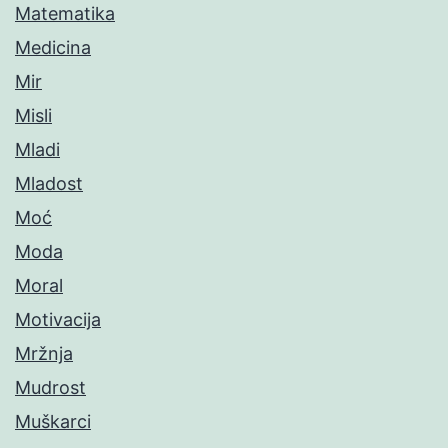
Matematika
Medicina
Mir
Misli
Mladi
Mladost
Moć
Moda
Moral
Motivacija
Mržnja
Mudrost
Muškarci