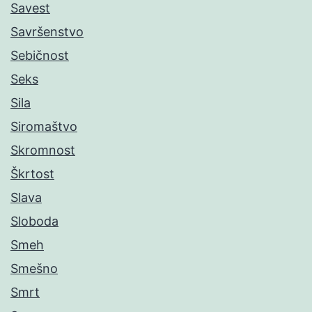
Savest
Savršenstvo
Sebičnost
Seks
Sila
Siromaštvo
Skromnost
Škrtost
Slava
Sloboda
Smeh
Smešno
Smrt