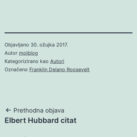
Objavljeno
30. ožujka 2017.
Autor
mojblog
Kategorizirano kao
Autori
Označeno
Franklin Delano Roosevelt
Navigacija
Prethodna objava
Elbert Hubbard citat
objava