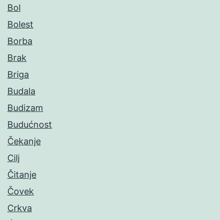
Bol
Bolest
Borba
Brak
Briga
Budala
Budizam
Budućnost
Čekanje
Cilj
Čitanje
Čovek
Crkva