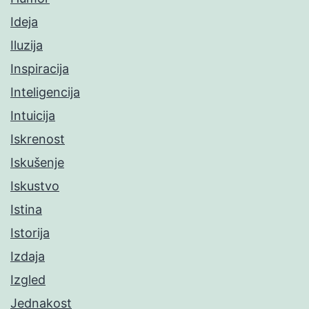
Ideja
Iluzija
Inspiracija
Inteligencija
Intuicija
Iskrenost
Iskušenje
Iskustvo
Istina
Istorija
Izdaja
Izgled
Jednakost