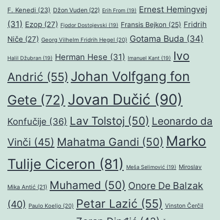
Ernest Hemingvej
F. Kenedi
(23)
Džon Vuden
(22)
Erih From
(19)
(31)
Ezop
(27)
Fridrih
Fransis Bejkon
(25)
Fjodor Dostojevski
(19)
Gotama Buda
(34)
Niče
(27)
Georg Vilhelm Fridrih Hegel
(20)
Ivo
Herman Hese
(31)
Halil Džubran
(19)
Imanuel Kant
(19)
Johan Volfgang fon
Andrić
(55)
Jovan Dučić
(90)
Gete
(72)
Lav Tolstoj
(50)
Leonardo da
Konfučije
(36)
Marko
Mahatma Gandi
(50)
Vinči
(45)
Tulije Ciceron
(81)
Miroslav
Meša Selimović
(19)
Muhamed
(50)
Onore De Balzak
Mika Antić
(21)
Petar Lazić
(55)
(40)
Paulo Koeljo
(20)
Vinston Čerčil