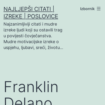
Preskoči
NAJLJEPŠI CITATI |
Izbornik
na
IZREKE | POSLOVICE
sadržaj
Najzanimljiviji citati i mudre
izreke ljudi koji su ostavili trag
u povijesti čovječanstva.
Mudre motivacijske izreke o
uspjehu, ljubavi, sreći, životu…
Franklin
Delano