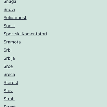
Snaga
Snovi
Solidarnost
Sport
Sportski Komentatori
Sramota
Srbi
Srbija
Srce
Sreća
Starost
Stav
Strah
Strast