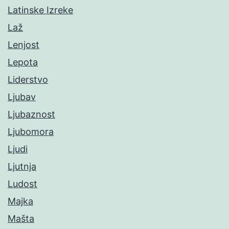
Latinske Izreke
Laž
Lenjost
Lepota
Liderstvo
Ljubav
Ljubaznost
Ljubomora
Ljudi
Ljutnja
Ludost
Majka
Mašta