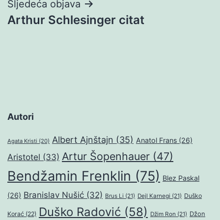
Sljedeća objava
Arthur Schlesinger citat
Autori
Albert Ajnštajn
(35)
Anatol Frans
(26)
Agata Kristi
(20)
Artur Šopenhauer
(47)
Aristotel
(33)
Bendžamin Frenklin
(75)
Blez Paskal
Branislav Nušić
(32)
(26)
Duško
Brus Li
(21)
Dejl Karnegi
(21)
Duško Radović
(58)
Džon
Korać
(22)
Džim Ron
(21)