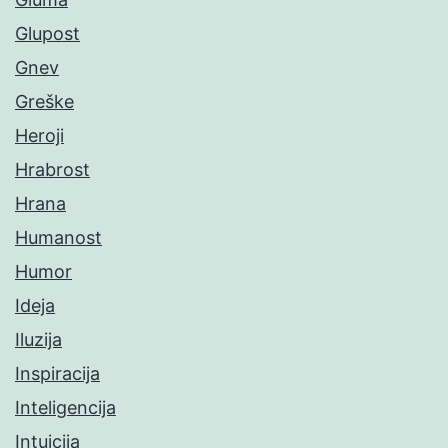
Glupost
Gnev
Greške
Heroji
Hrabrost
Hrana
Humanost
Humor
Ideja
Iluzija
Inspiracija
Inteligencija
Intuicija