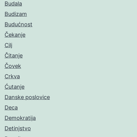
Budala
Budizam
Budućnost
Čekanje
Cilj
Čitanje
Čovek
Crkva
Ćutanje
Danske poslovice
Deca
Demokratija
Detinjstvo