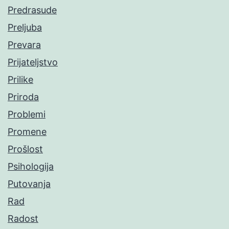
Predrasude
Preljuba
Prevara
Prijateljstvo
Prilike
Priroda
Problemi
Promene
Prošlost
Psihologija
Putovanja
Rad
Radost