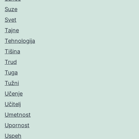
Suze
Svet
Tajne
Tehnologija
Tišina
Trud
Tuga
Tužni
Učenje
Učitelj
Umetnost
Upornost
Uspeh