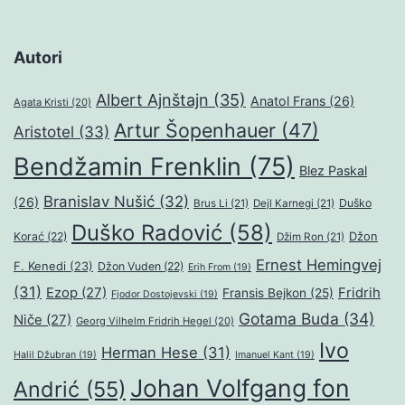
Autori
Albert Ajnštajn
(35)
Anatol Frans
(26)
Agata Kristi
(20)
Artur Šopenhauer
(47)
Aristotel
(33)
Bendžamin Frenklin
(75)
Blez Paskal
Branislav Nušić
(32)
(26)
Duško
Brus Li
(21)
Dejl Karnegi
(21)
Duško Radović
(58)
Džon
Korać
(22)
Džim Ron
(21)
Ernest Hemingvej
F. Kenedi
(23)
Džon Vuden
(22)
Erih From
(19)
(31)
Ezop
(27)
Fridrih
Fransis Bejkon
(25)
Fjodor Dostojevski
(19)
Gotama Buda
(34)
Niče
(27)
Georg Vilhelm Fridrih Hegel
(20)
Ivo
Herman Hese
(31)
Halil Džubran
(19)
Imanuel Kant
(19)
Johan Volfgang fon
Andrić
(55)