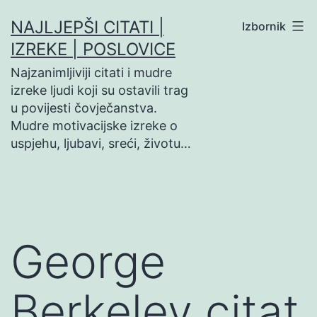
Preskoči
NAJLJEPŠI CITATI |
Izbornik
na
IZREKE | POSLOVICE
sadržaj
Najzanimljiviji citati i mudre
izreke ljudi koji su ostavili trag
u povijesti čovječanstva.
Mudre motivacijske izreke o
uspjehu, ljubavi, sreći, životu…
George
Berkeley citat