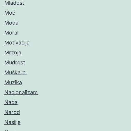
Mladost
Moć
Moda
Moral
Motivacija
Mržnja
Mudrost
Muškarci
Muzika
Nacionalizam
Nada
Narod
Nasilje