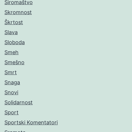
Siromaštvo
Skromnost
Škrtost
Slava
Sloboda
Smeh
Smešno
Smrt
Snaga
Snovi
Solidarnost
Sport
Sportski Komentatori