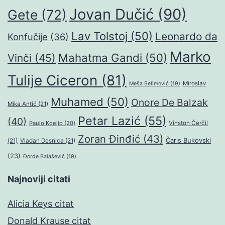
Jovan Dučić
(90)
Gete
(72)
Lav Tolstoj
(50)
Leonardo da
Konfučije
(36)
Marko
Mahatma Gandi
(50)
Vinči
(45)
Tulije Ciceron
(81)
Miroslav
Meša Selimović
(19)
Muhamed
(50)
Onore De Balzak
Mika Antić
(21)
Petar Lazić
(55)
(40)
Paulo Koeljo
(20)
Vinston Čerčil
Zoran Đinđić
(43)
Čarls Bukovski
(21)
Vladan Desnica
(21)
(23)
Đorđe Balašević
(19)
Najnoviji citati
Alicia Keys citat
Donald Krause citat