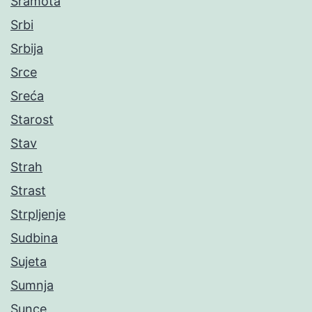
Sramota
Srbi
Srbija
Srce
Sreća
Starost
Stav
Strah
Strast
Strpljenje
Sudbina
Sujeta
Sumnja
Sunce