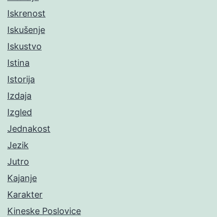
Iskrenost
Iskušenje
Iskustvo
Istina
Istorija
Izdaja
Izgled
Jednakost
Jezik
Jutro
Kajanje
Karakter
Kineske Poslovice