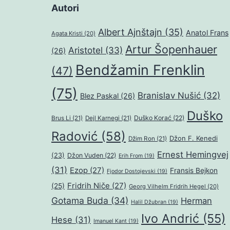
Autori
Albert Ajnštajn
(35)
Anatol Frans
Agata Kristi
(20)
Artur Šopenhauer
Aristotel
(33)
(26)
Bendžamin Frenklin
(47)
(75)
Branislav Nušić
(32)
Blez Paskal
(26)
Duško
Duško Korać
(22)
Brus Li
(21)
Dejl Karnegi
(21)
Radović
(58)
Džon F. Kenedi
Džim Ron
(21)
Ernest Hemingvej
(23)
Džon Vuden
(22)
Erih From
(19)
(31)
Ezop
(27)
Fransis Bejkon
Fjodor Dostojevski
(19)
Fridrih Niče
(27)
(25)
Georg Vilhelm Fridrih Hegel
(20)
Gotama Buda
(34)
Herman
Halil Džubran
(19)
Ivo Andrić
(55)
Hese
(31)
Imanuel Kant
(19)