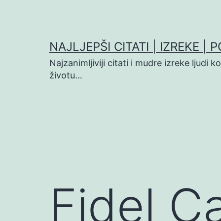
Preskoči
na
sadržaj
NAJLJEPŠI CITATI | IZREKE | 
Najzanimljiviji citati i mudre izreke ljudi 
životu…
Fidel Ca