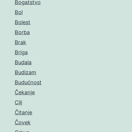
Bogatstvo
Bol
Bolest
Borba
Brak
Briga
Budala
Budizam
Budućnost
Čekanje
Cilj
Čitanje
Čovek