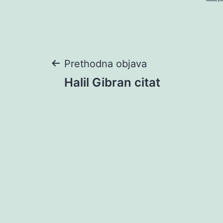
Navigacija
Prethodna objava
Halil Gibran citat
objava