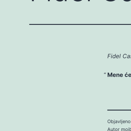
Fidel Cas
Mene će 
Objavljen
Autor
moj