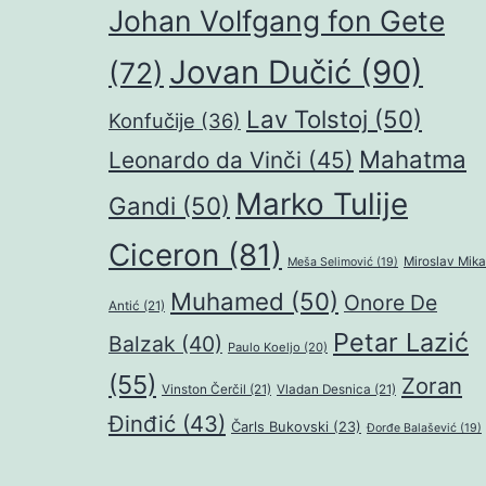
Johan Volfgang fon Gete
Jovan Dučić
(90)
(72)
Lav Tolstoj
(50)
Konfučije
(36)
Mahatma
Leonardo da Vinči
(45)
Marko Tulije
Gandi
(50)
Ciceron
(81)
Miroslav Mika
Meša Selimović
(19)
Muhamed
(50)
Onore De
Antić
(21)
Petar Lazić
Balzak
(40)
Paulo Koeljo
(20)
(55)
Zoran
Vinston Čerčil
(21)
Vladan Desnica
(21)
Đinđić
(43)
Čarls Bukovski
(23)
Đorđe Balašević
(19)