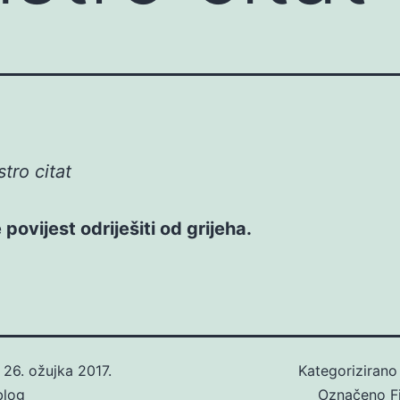
tro citat
povijest odriješiti od grijeha.
o
26. ožujka 2017.
Kategoriziran
blog
Označeno
F