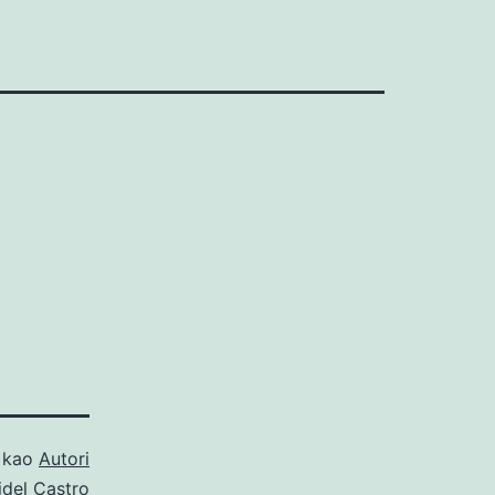
o kao
Autori
idel Castro