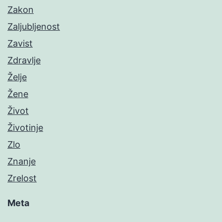
Zakon
Zaljubljenost
Zavist
Zdravlje
Želje
Žene
Život
Životinje
Zlo
Znanje
Zrelost
Meta