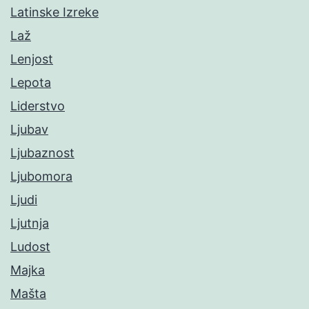
Latinske Izreke
Laž
Lenjost
Lepota
Liderstvo
Ljubav
Ljubaznost
Ljubomora
Ljudi
Ljutnja
Ludost
Majka
Mašta