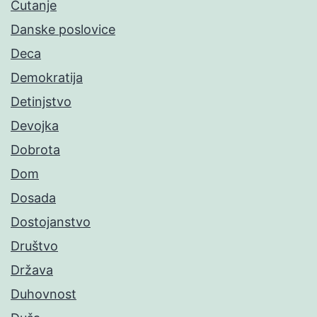
Ćutanje
Danske poslovice
Deca
Demokratija
Detinjstvo
Devojka
Dobrota
Dom
Dosada
Dostojanstvo
Društvo
Država
Duhovnost