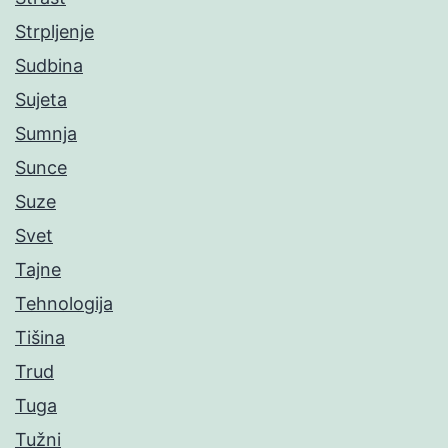
Strpljenje
Sudbina
Sujeta
Sumnja
Sunce
Suze
Svet
Tajne
Tehnologija
Tišina
Trud
Tuga
Tužni