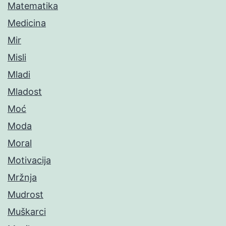
Matematika
Medicina
Mir
Misli
Mladi
Mladost
Moć
Moda
Moral
Motivacija
Mržnja
Mudrost
Muškarci