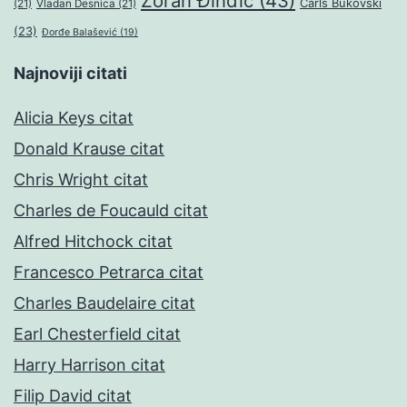
Zoran Đinđić
(43)
Čarls Bukovski
(21)
Vladan Desnica
(21)
(23)
Đorđe Balašević
(19)
Najnoviji citati
Alicia Keys citat
Donald Krause citat
Chris Wright citat
Charles de Foucauld citat
Alfred Hitchock citat
Francesco Petrarca citat
Charles Baudelaire citat
Earl Chesterfield citat
Harry Harrison citat
Filip David citat