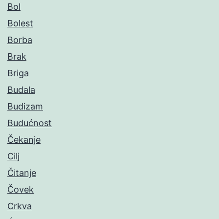
Bol
Bolest
Borba
Brak
Briga
Budala
Budizam
Budućnost
Čekanje
Cilj
Čitanje
Čovek
Crkva