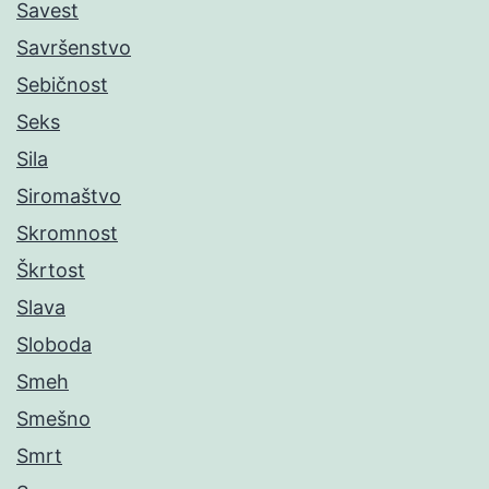
Savest
Savršenstvo
Sebičnost
Seks
Sila
Siromaštvo
Skromnost
Škrtost
Slava
Sloboda
Smeh
Smešno
Smrt