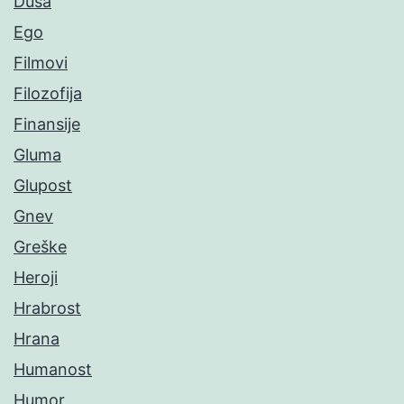
Duša
Ego
Filmovi
Filozofija
Finansije
Gluma
Glupost
Gnev
Greške
Heroji
Hrabrost
Hrana
Humanost
Humor