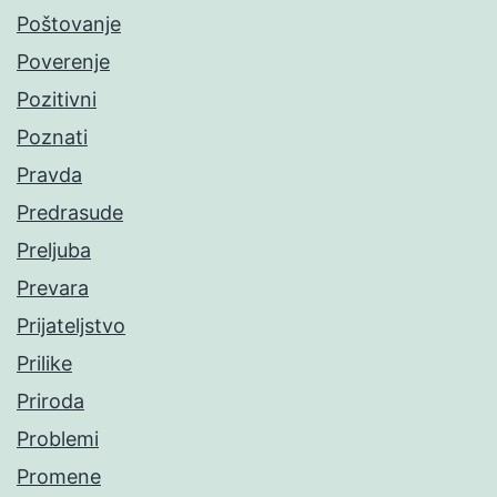
Poštovanje
Poverenje
Pozitivni
Poznati
Pravda
Predrasude
Preljuba
Prevara
Prijateljstvo
Prilike
Priroda
Problemi
Promene