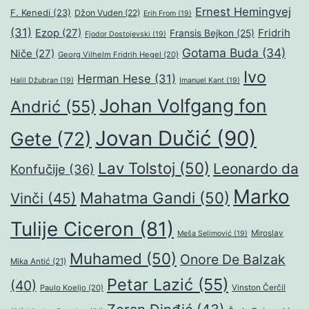
Ernest Hemingvej
F. Kenedi
(23)
Džon Vuden
(22)
Erih From
(19)
(31)
Ezop
(27)
Fridrih
Fransis Bejkon
(25)
Fjodor Dostojevski
(19)
Gotama Buda
(34)
Niče
(27)
Georg Vilhelm Fridrih Hegel
(20)
Ivo
Herman Hese
(31)
Halil Džubran
(19)
Imanuel Kant
(19)
Johan Volfgang fon
Andrić
(55)
Jovan Dučić
(90)
Gete
(72)
Lav Tolstoj
(50)
Leonardo da
Konfučije
(36)
Marko
Mahatma Gandi
(50)
Vinči
(45)
Tulije Ciceron
(81)
Miroslav
Meša Selimović
(19)
Muhamed
(50)
Onore De Balzak
Mika Antić
(21)
Petar Lazić
(55)
(40)
Paulo Koeljo
(20)
Vinston Čerčil