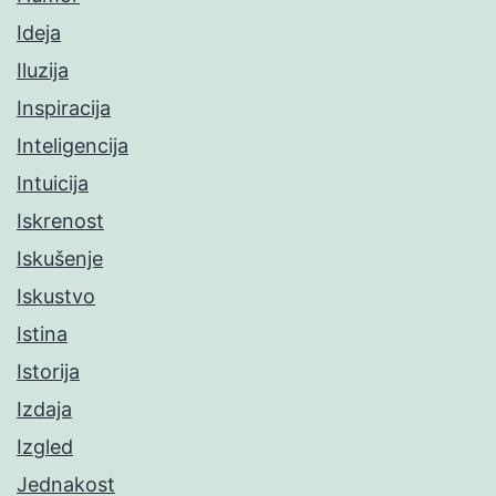
Ideja
Iluzija
Inspiracija
Inteligencija
Intuicija
Iskrenost
Iskušenje
Iskustvo
Istina
Istorija
Izdaja
Izgled
Jednakost