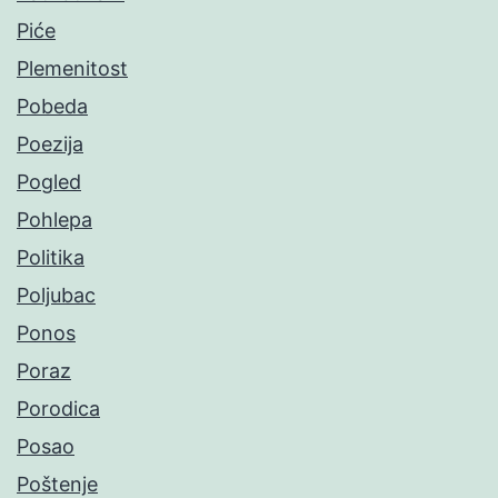
Piće
Plemenitost
Pobeda
Poezija
Pogled
Pohlepa
Politika
Poljubac
Ponos
Poraz
Porodica
Posao
Poštenje