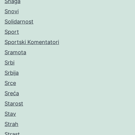
Snaga
Snovi
Solidarnost
Sport
Sportski Komentatori
Sramota
Srbi
Srbija
Srce
Sreća
Starost
Stav
Strah
Strast