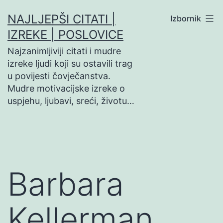
Preskoči
NAJLJEPŠI CITATI |
Izbornik
na
IZREKE | POSLOVICE
sadržaj
Najzanimljiviji citati i mudre
izreke ljudi koji su ostavili trag
u povijesti čovječanstva.
Mudre motivacijske izreke o
uspjehu, ljubavi, sreći, životu…
Barbara
Kellerman