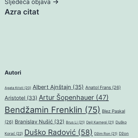
Sljedeća objava
Azra citat
Autori
Albert Ajnštajn
(35)
Anatol Frans
(26)
Agata Kristi
(20)
Artur Šopenhauer
(47)
Aristotel
(33)
Bendžamin Frenklin
(75)
Blez Paskal
Branislav Nušić
(32)
(26)
Duško
Brus Li
(21)
Dejl Karnegi
(21)
Duško Radović
(58)
Džon
Korać
(22)
Džim Ron
(21)