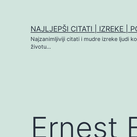
Preskoči
na
sadržaj
NAJLJEPŠI CITATI | IZREKE | 
Najzanimljiviji citati i mudre izreke ljudi 
životu…
Ernest 