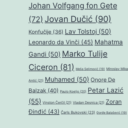
Johan Volfgang fon Gete
Jovan Dučić
(90)
(72)
Lav Tolstoj
(50)
Konfučije
(36)
Mahatma
Leonardo da Vinči
(45)
Marko Tulije
Gandi
(50)
Ciceron
(81)
Miroslav Mika
Meša Selimović
(19)
Muhamed
(50)
Onore De
Antić
(21)
Petar Lazić
Balzak
(40)
Paulo Koeljo
(20)
(55)
Zoran
Vinston Čerčil
(21)
Vladan Desnica
(21)
Đinđić
(43)
Čarls Bukovski
(23)
Đorđe Balašević
(19)