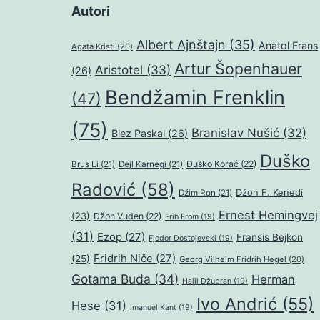
Autori
Albert Ajnštajn
(35)
Anatol Frans
Agata Kristi
(20)
Artur Šopenhauer
Aristotel
(33)
(26)
Bendžamin Frenklin
(47)
(75)
Branislav Nušić
(32)
Blez Paskal
(26)
Duško
Duško Korać
(22)
Brus Li
(21)
Dejl Karnegi
(21)
Radović
(58)
Džon F. Kenedi
Džim Ron
(21)
Ernest Hemingvej
(23)
Džon Vuden
(22)
Erih From
(19)
(31)
Ezop
(27)
Fransis Bejkon
Fjodor Dostojevski
(19)
Fridrih Niče
(27)
(25)
Georg Vilhelm Fridrih Hegel
(20)
Gotama Buda
(34)
Herman
Halil Džubran
(19)
Ivo Andrić
(55)
Hese
(31)
Imanuel Kant
(19)