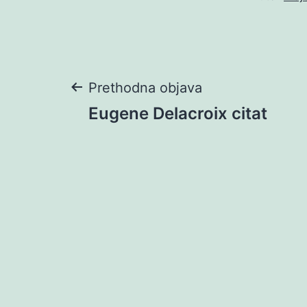
Navigacija
Prethodna objava
Eugene Delacroix citat
objava