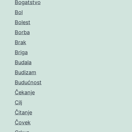
Bogatstvo
Bol
Bolest
Borba
Brak
Briga
Budala
Budizam
Budućnost
Čekanje
Cilj
Čitanje
Čovek