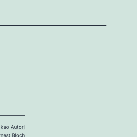
o kao
Autori
rnest Bloch