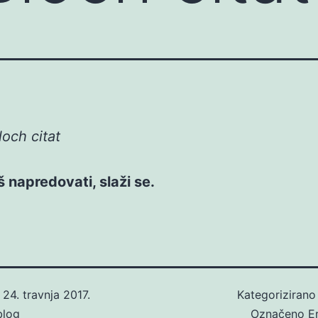
loch citat
š napredovati, slaži se.
o
24. travnja 2017.
Kategoriziran
blog
Označeno
E